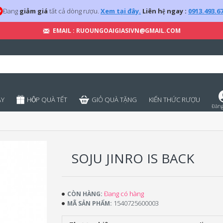
Đang
giảm giá
tất cả dòng rượu.
Xem tại đây.
Liên hệ ngay :
0913.493.6
EMAIL : RUOUNGOAIGIASIVN@GMAIL.COM
̣Y
HỘP QUÀ TẾT
GIỎ QUÀ TẶNG
KIẾN THỨC RƯỢU
Đăng
SOJU JINRO IS BACK
Đang có hàng
CÒN HÀNG:
1540725600003
MÃ SẢN PHẨM: