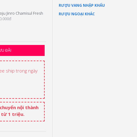
RƯỢU VANG NHẬP KHẨU
oju Jinro Chamisul Fresh
Soju Jinro Grapefruit (Bưởi)
RƯỢU NGOẠI KHÁC
0.000đ
60.000đ
ƯU ĐÃI
ree ship trong ngày
 chuyển nội thành
từ 1 triệu.