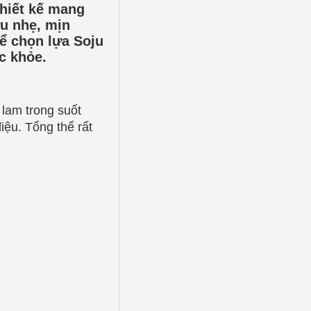
hiết kế mang
ợu nhẹ, mịn
ể chọn lựa Soju
c khỏe.
 lam trong suốt
ệu. Tổng thể rất