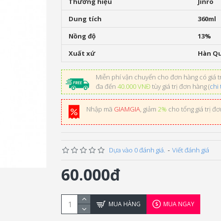
Thương hiệu
Jinro
Dung tích
360ml
Nồng độ
13%
Xuất xứ
Hàn Q
Miễn phí vận chuyển cho đơn hàng có giá tr
đa đến
40.000 VNĐ
tùy giá trị đơn hàng (
chi 
Nhập mã
GIAMGIA
, giảm
2%
cho tổng giá trị đ
Dựa vào 0 đánh giá.
-
Viết đánh giá
60.000đ
MUA HÀNG
MUA NGAY