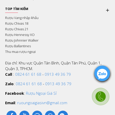
TOP TÌM KIẾM
Rượu Vang nhập khẩu
Rượu Chivas 18
Rượu Chivas 21
Rượu Hennessy XO
Rượu Johnnier Walker
Rượu Ballantines
Thu mua rượu ngoại
Địa chỉ: Khu vực Quận Tân Bình, Quận Tân Phú, Quận 1,
Quận 3, TPHCM.
Call
:
0824 61 61 68
-
0913 49 36 79
Zalo
:
0824 61 61 68
-
0913 49 36 79
Facebook
:
Rượu Ngoại Giá Sỉ
Email
:
ruoungoaigiasivn@gmail.com