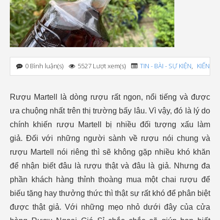
0 Bình luận(s)
5527 Lượt xem(s)
TIN - BÀI - SỰ KIỆN
,
KIẾN T
Rượu Martell là dòng rượu rất ngon, nổi tiếng và được
ưa chuộng nhất trên thị trường bấy lâu. Vì vậy, đó là lý do
chính khiến rượu Martell bị nhiều đối tượng xấu làm
giả. Đối với những người sành về rượu nói chung và
rượu Martell nói riêng thì sẽ không gặp nhiều khó khăn
để nhận biết đâu là rượu thật và đâu là giả. Nhưng đa
phần khách hàng thỉnh thoàng mua một chai rượu để
biếu tặng hay thưởng thức thì thật sự rất khó để phân biệt
được thật giả. Với những mẹo nhỏ dưới đây của cửa