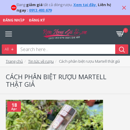
Đang
giảm giá
tất cả dòng rượu.
Xem tại đây.
Liên hệ
ngay :
0913.493.679
ĐĂNG NHẬP
ĐĂNG KÝ
0
All
Trang chủ
Tin tức về rượu
Cách phân biệt rượu Martell thật giả
CÁCH PHÂN BIỆT RƯỢU MARTELL
THẬT GIẢ
18
Apr