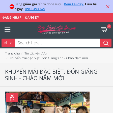
Đang
giảm giá
tất cả dòng rượu.
Xem tại đây.
Liên hệ
ngay :
0913.493.679
ĐĂNG NHẬP
ĐĂNG KÝ
0
All
Trang chủ
Tin tức về rượu
Khuyến mãi đặc biệt: Đón Giáng sinh - Chào Năm mới
KHUYẾN MÃI ĐẶC BIỆT: ĐÓN GIÁNG
SINH - CHÀO NĂM MỚI
28
Jun