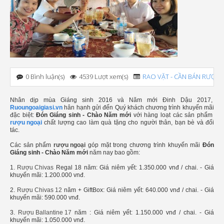
0 Bình luận(s)
4539 Lượt xem(s)
RAO VẶT - CẦN BÁN RƯỢU
,
Nhân dịp mùa Giáng sinh 2016 và Năm mới Đinh Dậu 2017,
Ruoungoaigiasi.vn
hân hạnh gửi đến Quý khách chương trình khuyến mãi
đặc biệt:
Đón Giáng sinh - Chào Năm
mới
với hàng loạt các sản phẩm
rượu ngoại
chất lượng cao làm quà tặng cho người thân, bạn bè và đối
tác.
Các sản phẩm
rượu ngoại
góp mặt trong chương trình khuyến mãi
Đón
Giáng sinh - Chào Năm mới
năm nay bao gồm:
1.
Rượu Chivas
Regal 18 năm: Giá niêm yết: 1.350.000 vnđ / chai. - Giá
khuyến mãi: 1.200.000 vnđ.
2.
Rượu Chivas 12
năm + GiftBox: Giá niêm yết: 640.000 vnđ / chai. - Giá
khuyến mãi: 590.000 vnđ.
3.
Rượu Ballantine 17
năm : Giá niêm yết: 1.150.000 vnđ / chai. - Giá
khuyến mãi: 1.050.000 vnđ.