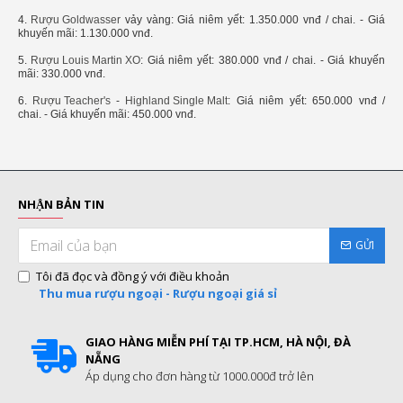
4.
Rượu Goldwasser
vảy vàng: Giá niêm yết: 1.350.000 vnđ / chai. - Giá
khuyến mãi: 1.130.000 vnđ.
5.
Rượu Louis Martin XO
: Giá niêm yết: 380.000 vnđ / chai. - Giá khuyến
mãi: 330.000 vnđ.
6.
Rượu Teacher's
-
Highland Single Malt
: Giá niêm yết: 650.000 vnđ /
chai. - Giá khuyến mãi: 450.000 vnđ.
NHẬN BẢN TIN
GỬI
Tôi đã đọc và đồng ý với điều khoản
Thu mua rượu ngoại - Rượu ngoại giá sỉ
GIAO HÀNG MIỄN PHÍ TẠI TP.HCM, HÀ NỘI, ĐÀ
NẴNG
Áp dụng cho đơn hàng từ 1000.000đ trở lên