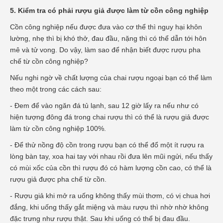
5. Kiểm tra có phải rượu giả được làm từ cồn công nghiệp
Cồn công nghiệp nếu được đưa vào cơ thể thì nguy hại khôn
lường, nhẹ thì bị khó thở, đau đầu, nặng thì có thể dẫn tới hôn
mê và tử vong. Do vậy, làm sao để nhận biết được rượu pha
chế từ cồn công nghiệp?
Nếu nghi ngờ về chất lượng của chai rượu ngoại bạn có thể làm
theo một trong các cách sau:
- Đem để vào ngăn đá tủ lạnh, sau 12 giờ lấy ra nếu như có
hiện tượng đông đá trong chai rượu thì có thể là rượu giả được
làm từ cồn công nghiệp 100%.
- Để thử nồng độ cồn trong rượu bạn có thể đổ một ít rượu ra
lòng bàn tay, xoa hai tay với nhau rồi đưa lên mũi ngửi, nếu thấy
có mùi xốc của cồn thì rượu đó có hàm lượng cồn cao, có thể là
rượu giả được pha chế từ cồn.
- Rượu giả khi mở ra uống không thấy mùi thơm, có vị chua hơi
đắng, khi uống thấy gắt miệng và màu rượu thì nhờ nhờ không
đặc trưng như rượu thật. Sau khi uống có thể bị đau đầu.