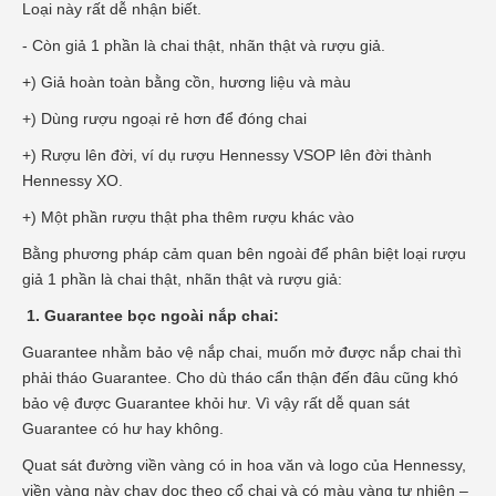
Loại này rất dễ nhận biết.
- Còn giả 1 phần là chai thật, nhãn thật và rượu giả.
+) Giả hoàn toàn bằng cồn, hương liệu và màu
+) Dùng rượu ngoại rẻ hơn để đóng chai
+) Rượu lên đời, ví dụ rượu Hennessy VSOP lên đời thành
Hennessy XO.
+) Một phần rượu thật pha thêm rượu khác vào
Bằng phương pháp cảm quan bên ngoài để phân biệt loại rượu
giả 1 phần là chai thật, nhãn thật và rượu giả:
1. Guarantee bọc ngoài nắp chai:
Guarantee nhằm bảo vệ nắp chai, muốn mở được nắp chai thì
phải tháo Guarantee. Cho dù tháo cẩn thận đến đâu cũng khó
bảo vệ được Guarantee khỏi hư. Vì vậy rất dễ quan sát
Guarantee có hư hay không.
Quat sát đường viền vàng có in hoa văn và logo của Hennessy,
viền vàng này chạy dọc theo cổ chai và có màu vàng tự nhiên –