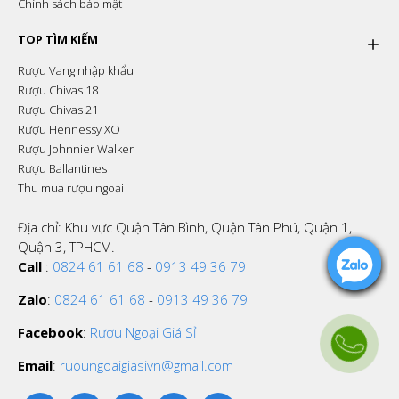
Chính sách bảo mật
TOP TÌM KIẾM
Rượu Vang nhập khẩu
Rượu Chivas 18
Rượu Chivas 21
Rượu Hennessy XO
Rượu Johnnier Walker
Rượu Ballantines
Thu mua rượu ngoại
Địa chỉ: Khu vực Quận Tân Bình, Quận Tân Phú, Quận 1,
Quận 3, TPHCM.
Call
:
0824 61 61 68
-
0913 49 36 79
Zalo
:
0824 61 61 68
-
0913 49 36 79
Facebook
:
Rượu Ngoại Giá Sỉ
Email
:
ruoungoaigiasivn@gmail.com