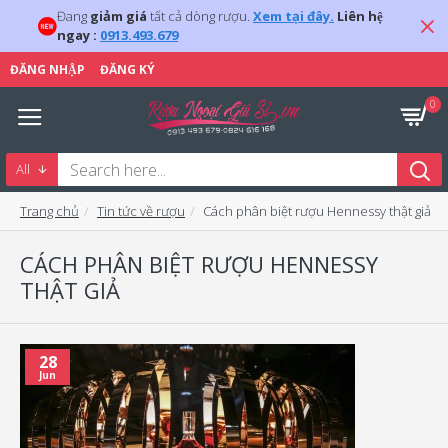
Đang
giảm giá
tất cả dòng rượu.
Xem tại đây.
Liên hệ
ngay :
0913.493.679
ĐĂNG NHẬP
ĐĂNG KÝ
0
All
Trang chủ
Tin tức về rượu
Cách phân biệt rượu Hennessy thật giả
CÁCH PHÂN BIỆT RƯỢU HENNESSY
THẬT GIẢ
28
Jun