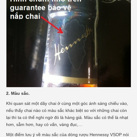
2. Màu sắc.
Khi quan sát một dãy chai ở cùng một góc ánh sáng chiếu vào,
nếu thấy chai nào có màu sắc khác biệt so với những chai còn
lại thì ta có thể nghi ngờ đó là hàng giả. Màu sắc có thể là nhạt
hơn, sẫm hơn, hay có vẩn, váng đục,…
Một điểm lưu ý về màu sắc của dòng rượu Hennessy VSOP nói