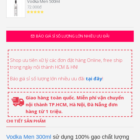
Vodka Men 500ml
72.000đ
BÁO GIÁ SỈ SỐ LƯỢNG LỚN NHIỀU ƯU ĐÃI
Shop ưu tiên xữ lý các đơn đặt hàng Online, free ship
trong ngày nội thành HCM & HN!
Báo giá sỉ số lượng lớn nhiều ưu đãi
tại đây
!
Giao hàng toàn quốc. Miễn phí vận chuyển
nội thành TP.HCM, Hà Nội, Đà Nẵng đơn
hàng từ 1 triệu.
CHI TIẾT SẢN PHẨM
Vodka Men 300ml
sử dụng 100% gạo chất lượng