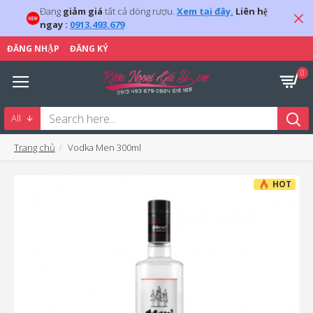
Đang
giảm giá
tất cả dòng rượu.
Xem tại đây.
Liên hệ
ngay :
0913.493.679
ĐĂNG NHẬP
ĐĂNG KÝ
0
All
Trang chủ
Vodka Men 300ml
HOT