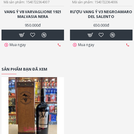
Mã sản phẩm:
1540722364007
Mã sản phẩm:
1540722364006
VANG Ý V8 VARVAGLIONE 1921
RƯỢU VANG Ý V3 NEGROAMARO
MALVASIA NERA
DEL SALENTO
950.000đ
650.000đ
Mua ngay
Mua ngay
SẢN PHẨM BẠN ĐÃ XEM