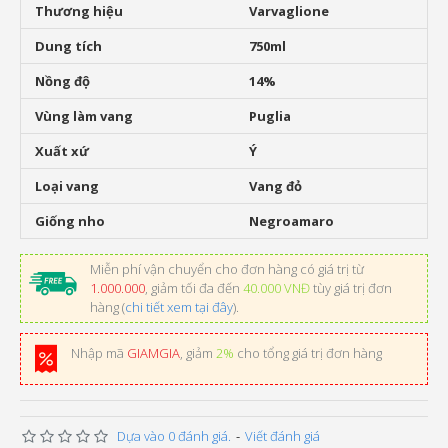
Thương hiệu
Varvaglione
Dung tích
750ml
Nồng độ
14%
Vùng làm vang
Puglia
Xuất xứ
Ý
Loại vang
Vang đỏ
Giống nho
Negroamaro
Miễn phí vận chuyển cho đơn hàng có giá trị từ
1.000.000
, giảm tối đa đến
40.000 VNĐ
tùy giá trị đơn
hàng (
chi tiết xem tại đây
).
Nhập mã
GIAMGIA
, giảm
2%
cho tổng giá trị đơn hàng
Dựa vào 0 đánh giá.
-
Viết đánh giá