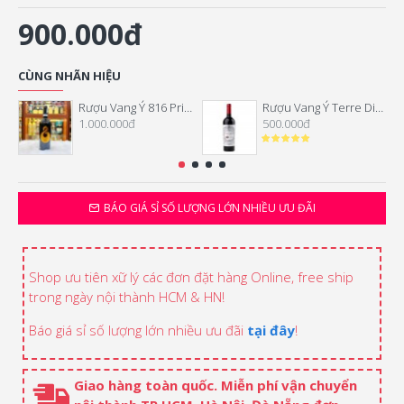
900.000đ
CÙNG NHÃN HIỆU
Rượu Vang Ý 816 Primitivo Di Manduria
Rượu Vang Ý Terre Di Mario Vino Rosso
1.000.000đ
500.000đ
BÁO GIÁ SỈ SỐ LƯỢNG LỚN NHIỀU ƯU ĐÃI
Shop ưu tiên xữ lý các đơn đặt hàng Online, free ship
trong ngày nội thành HCM & HN!
Báo giá sỉ số lượng lớn nhiều ưu đãi
tại đây
!
Giao hàng toàn quốc. Miễn phí vận chuyển