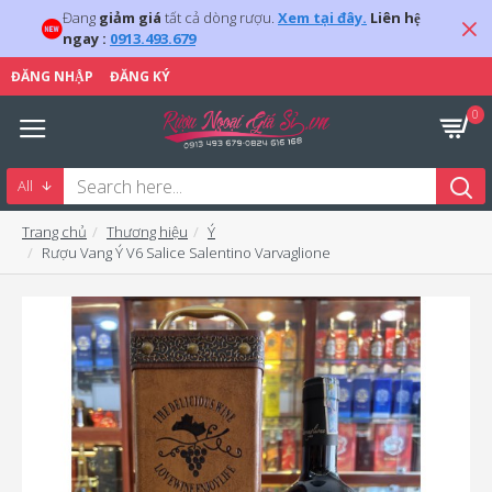
Đang
giảm giá
tất cả dòng rượu.
Xem tại đây.
Liên hệ
ngay :
0913.493.679
ĐĂNG NHẬP
ĐĂNG KÝ
0
All
Trang chủ
Thương hiệu
Ý
Rượu Vang Ý V6 Salice Salentino Varvaglione