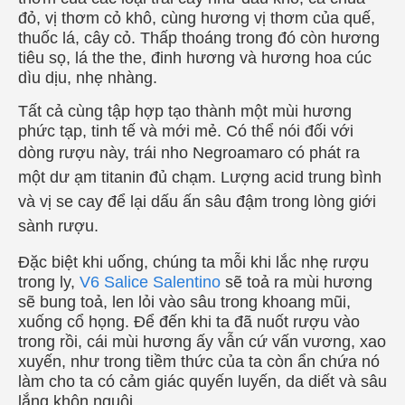
đỏ, vị thơm cỏ khô, cùng hương vị thơm của quế,
thuốc lá, cây cỏ. Thấp thoáng trong đó còn hương
tiêu sọ, lá the the, đinh hương và hương hoa cúc
dìu dịu, nhẹ nhàng.
Tất cả cùng tập hợp tạo thành một mùi hương
phức tạp, tinh tế và mới mẻ. Có thể nói đối với
dòng rượu này,
trái nho Negroamaro có phát ra
một dư ạm titanin đủ chạm
. Lượng acid trung bình
và vị se cay để lại dấu ấn sâu đậm trong lòng giới
sành rượu.
Đặc biệt khi uống, chúng ta mỗi khi lắc nhẹ rượu
trong ly,
V6 Salice Salentino
sẽ toả ra mùi hương
sẽ bung toả, len lỏi vào sâu trong khoang mũi,
xuống cổ họng. Để đến khi ta đã nuốt rượu vào
trong rồi, cái mùi hương ấy vẫn cứ vấn vương, xao
xuyến, như trong tiềm thức của ta còn ẩn chứa nó
làm cho ta có cảm giác quyến luyến, da diết và sâu
lắng khôn nguôi.