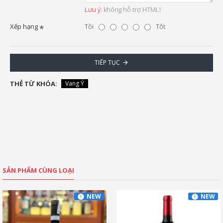
Lưu ý:
không hỗ trợ HTML!
Xếp hạng
Tồi
Tốt
TIẾP TỤC
THẺ TỪ KHÓA:
Vang Ý
SẢN PHẨM CÙNG LOẠI
NEW
NEW