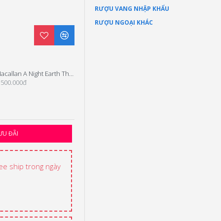
RƯỢU VANG NHẬP KHẨU
RƯỢU NGOẠI KHÁC
Macallan A Night Earth The Journey
Macallan 12 Năm
.500.000đ
2.400.000đ
ƯU ĐÃI
ree ship trong ngày