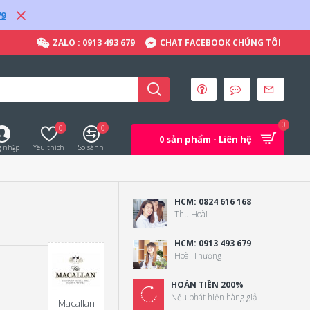
79
ZALO : 0913 493 679
CHAT FACEBOOK CHÚNG TÔI
0
0
0
0 sản phẩm - Liên hệ
 nhập
Yêu thích
So sánh
HCM: 0824 616 168
Thu Hoài
HCM: 0913 493 679
Hoài Thương
HOÀN TIỀN 200%
Nếu phát hiện hàng giả
Macallan