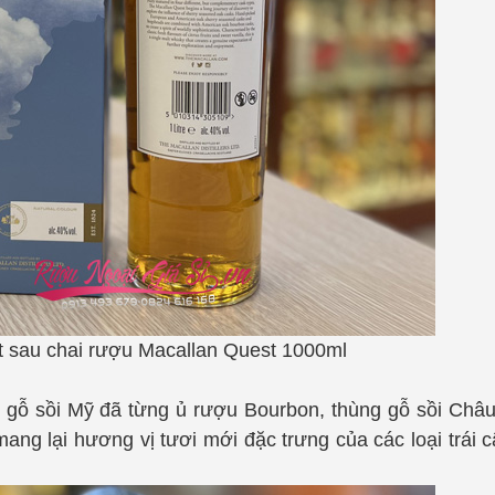
ặt sau chai rượu Macallan Quest 1000ml
g gỗ sồi Mỹ đã từng ủ rượu Bourbon, thùng gỗ sồi Châ
g lại hương vị tươi mới đặc trưng của các loại trái 