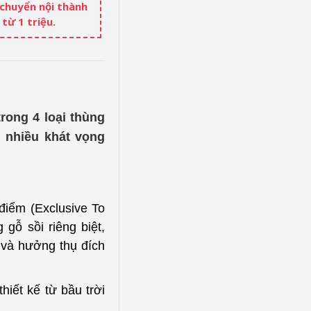
 chuyển nội thành
từ 1 triệu.
rong 4 loại thùng
i nhiều khát vọng
điểm (Exclusive To
 gỗ sồi riêng biệt,
 và hưởng thụ đích
iết kế từ bầu trời