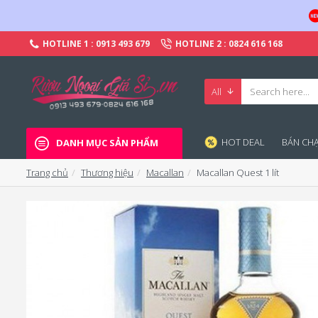
HOTLINE 1 : 0913 493 679
HOTLINE 2 : 0824 616 168
All
HOT DEAL
BÁN CHA
DANH MỤC SẢN PHẨM
Trang chủ
Thương hiệu
Macallan
Macallan Quest 1 lít