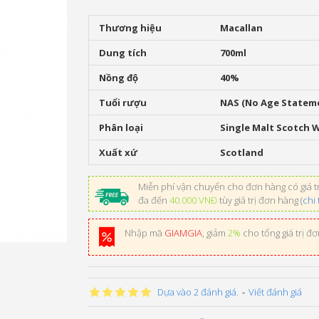
Thương hiệu
Macallan
Dung tích
700ml
Nồng độ
40%
Tuổi rượu
NAS (No Age Statem
Phân loại
Single Malt Scotch 
Xuất xứ
Scotland
Miễn phí vận chuyển cho đơn hàng có giá tr
đa đến
40.000 VNĐ
tùy giá trị đơn hàng (
chi 
Nhập mã
GIAMGIA
, giảm
2%
cho tổng giá trị đ
Dựa vào 2 đánh giá.
-
Viết đánh giá