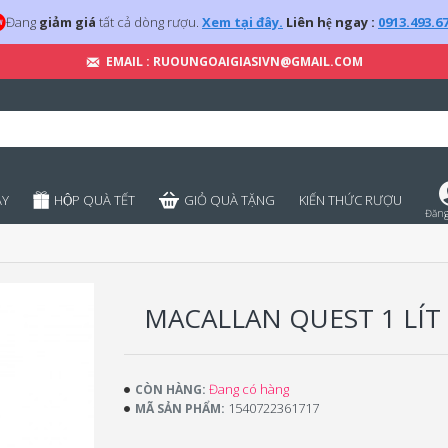
Đang
giảm giá
tất cả dòng rượu.
Xem tại đây.
Liên hệ ngay :
0913.493.6
EMAIL : RUOUNGOAIGIASIVN@GMAIL.COM
̣Y
HỘP QUÀ TẾT
GIỎ QUÀ TẶNG
KIẾN THỨC RƯỢU
Đăng
MACALLAN QUEST 1 LÍT
Đang có hàng
CÒN HÀNG:
1540722361717
MÃ SẢN PHẨM: