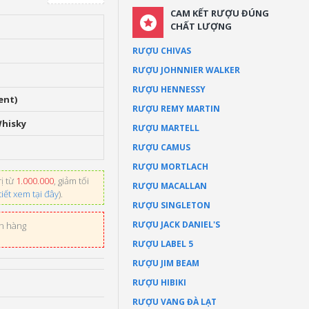
CAM KẾT RƯỢU ĐÚNG
CHẤT LƯỢNG
RƯỢU CHIVAS
RƯỢU JOHNNIER WALKER
RƯỢU HENNESSY
ent)
RƯỢU REMY MARTIN
Whisky
RƯỢU MARTELL
RƯỢU CAMUS
RƯỢU MORTLACH
ị từ
1.000.000
, giảm tối
RƯỢU MACALLAN
tiết xem tại đây
).
RƯỢU SINGLETON
RƯỢU JACK DANIEL'S
ơn hàng
RƯỢU LABEL 5
RƯỢU JIM BEAM
RƯỢU HIBIKI
RƯỢU VANG ĐÀ LẠT