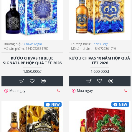
Thương hiệu:
Chivas Regal
Thương hiệu:
Chivas Regal
Mã sản phẩm:
1540722361750
Mã sản phẩm:
1540722361749
RƯỢU CHIVAS 18 BLUE
RƯỢU CHIVAS 18 NĂM HỘP QUÀ
SIGNATURE HỘP QUÀ TẾT 2026
TẾT 2026
1.850.000đ
1.600.000đ
Mua ngay
Mua ngay
NEW
NEW