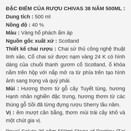
ĐẶC ĐIỂM CỦA RƯỢU CHIVAS 38 NĂM 500ML :
Dung tích :
500 ml
Nồng độ :
40 %
Màu :
Vàng hổ phách ấm áp
Nguồn gốc xuất xứ :
Scotland
Thiết kế chai rượu :
Chai sứ thủ công nghệ thuật
tinh xảo, Cổ chai sứ được nạm vàng 24 K có hình
dáng của chuôi thanh gươm cổ Scotland, ổ khóa
nằm trên hộp với nắp mở ra từ phía trên tạo hình
ảnh sang trọng và quý phái.
Mùi :
Hương thơm từ gỗ cây Tuyết tùng, hương
Hạnh nhân nghiền đặc trưng, hương thơm từ các
thùng gỗ Sồi đã từng đựng rượu Sherry lâu năm.
Vị :
êm mượt cân bằng, thơm mùi trái cây khô và
một chút gia vị.