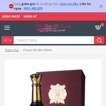
Đang
giảm giá
tất cả dòng rượu.
Xem tại đây.
Liên hệ
ngay :
0913.493.679
ĐĂNG NHẬP
ĐĂNG KÝ
0
All
Trang chủ
Chivas 38 năm 500ml