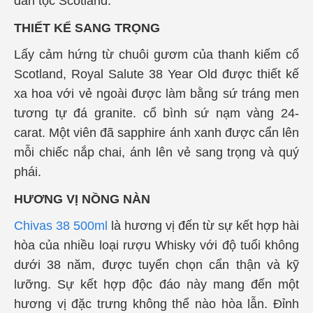
dân tộc Scotland.
THIẾT KẾ SANG TRỌNG
Lấy cảm hứng từ chuôi gươm của thanh kiếm cổ
Scotland, Royal Salute 38 Year Old được thiết kế
xa hoa với vẻ ngoài được làm bằng sứ tráng men
tương tự đá granite. cổ bình sứ nạm vàng 24-
carat. Một viên đã sapphire ánh xanh được cẩn lên
mỗi chiếc nắp chai, ánh lên vẻ sang trọng và quý
phái.
HƯƠNG VỊ NỒNG NÀN
Chivas 38 500ml
là hương vị đến từ sự kết hợp hài
hòa của nhiều loại rượu Whisky với độ tuổi không
dưới 38 năm, được tuyển chọn cẩn thận và kỹ
lưỡng. Sự kết hợp độc đáo này mang đến một
hương vị đặc trưng không thể nào hòa lẫn. Đỉnh