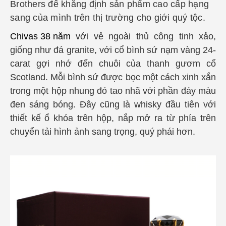
Brothers để khẳng định sản phẩm cao cấp hạng
sang của mình trên thị trường cho giới quý tộ
c.
Chivas 38 năm
với vẻ ngoài thủ công tinh xảo,
giống như đá granite, với cổ bình sứ nạm vàng 24-
carat gợi nhớ đến chuôi của thanh gươm cổ
Scotland. Mỗi bình sứ được bọc một cách xinh xắn
trong một hộp nhung đỏ tao nhã với phần đáy màu
đen sáng bóng. Đây cũng là whisky đầu tiên với
thiết kế ổ khóa trên hộp, nắp mở ra từ phía trên
chuyển tải hình ảnh sang trọng, quý phái hơn.