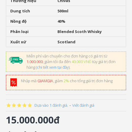
Thương hiệu
Chivas
Dung tích
500ml
Nồng độ
40%
Phân loại
Blended Scoth Whisky
Xuất xứ
Scotland
Miễn phí vận chuyển cho đơn hàng có giá trị từ
1.000.000
, giảm tối đa đến
40.000 VNĐ
tùy giá trị đơn
hàng (
chi tiết xem tại đây
).
Nhập mã
GIAMGIA
, giảm
2%
cho tổng giá trị đơn hàng
Dựa vào 1 đánh giá.
-
Viết đánh giá
15.000.000đ