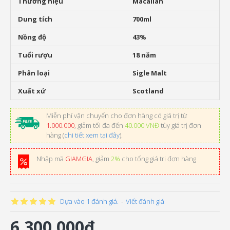
Thương hiệu
Macallan
Dung tích
700ml
Nồng độ
43%
Tuổi rượu
18 năm
Phân loại
Sigle Malt
Xuất xứ
Scotland
Miễn phí vận chuyển cho đơn hàng có giá trị từ
1.000.000
, giảm tối đa đến
40.000 VNĐ
tùy giá trị đơn
hàng (
chi tiết xem tại đây
).
Nhập mã
GIAMGIA
, giảm
2%
cho tổng giá trị đơn hàng
Dựa vào 1 đánh giá.
-
Viết đánh giá
6.300.000đ