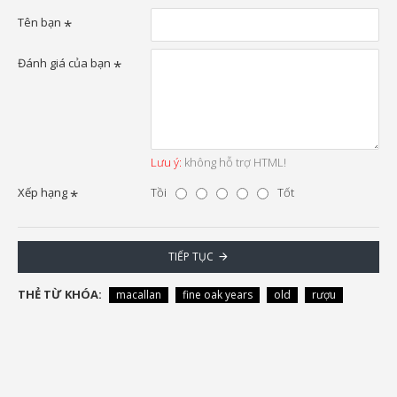
Tên bạn
Đánh giá của bạn
Lưu ý:
không hỗ trợ HTML!
Xếp hạng
Tồi
Tốt
TIẾP TỤC
THẺ TỪ KHÓA:
macallan
fine oak years
old
rượu