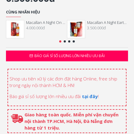
CÙNG NHÃN HIỆU
Macallan A Night On Earth The First Light - Tết 2026
Macallan A Night Earth The Journey
4.000.000đ
3.500.000đ
BÁO GIÁ SỈ SỐ LƯỢNG LỚN NHIỀU ƯU ĐÃI
Shop ưu tiên xữ lý các đơn đặt hàng Online, free ship
trong ngày nội thành HCM & HN!
Báo giá sỉ số lượng lớn nhiều ưu đãi
tại đây
!
Giao hàng toàn quốc. Miễn phí vận chuyển
nội thành TP.HCM, Hà Nội, Đà Nẵng đơn
hàng từ 1 triệu.