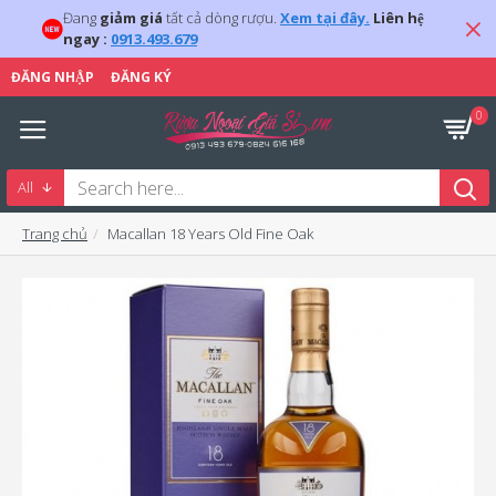
Đang
giảm giá
tất cả dòng rượu.
Xem tại đây.
Liên hệ
ngay :
0913.493.679
ĐĂNG NHẬP
ĐĂNG KÝ
0
All
Trang chủ
Macallan 18 Years Old Fine Oak