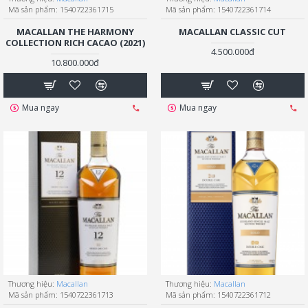
Mã sản phẩm:
1540722361715
Mã sản phẩm:
1540722361714
MACALLAN THE HARMONY
MACALLAN CLASSIC CUT
COLLECTION RICH CACAO (2021)
4.500.000đ
10.800.000đ
Mua ngay
Mua ngay
Thương hiệu:
Macallan
Thương hiệu:
Macallan
Mã sản phẩm:
1540722361713
Mã sản phẩm:
1540722361712