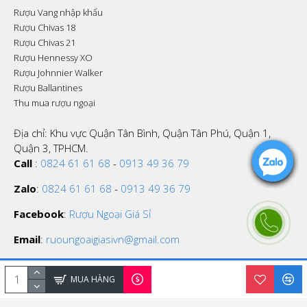
Rượu Vang nhập khẩu
Rượu Chivas 18
Rượu Chivas 21
Rượu Hennessy XO
Rượu Johnnier Walker
Rượu Ballantines
Thu mua rượu ngoại
Địa chỉ: Khu vực Quận Tân Bình, Quận Tân Phú, Quận 1,
Quận 3, TPHCM.
Call
:
0824 61 61 68
-
0913 49 36 79
Zalo
:
0824 61 61 68
-
0913 49 36 79
Facebook
:
Rượu Ngoại Giá Sỉ
Email
:
ruoungoaigiasivn@gmail.com
MUA HÀNG