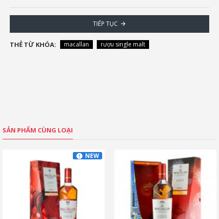
TIẾP TỤC
THẺ TỪ KHÓA:
macallan
rượu single malt
SẢN PHẨM CÙNG LOẠI
NEW