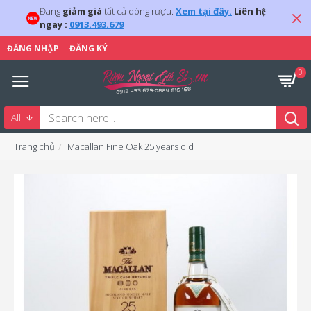
Đang
giảm giá
tất cả dòng rượu.
Xem tại đây.
Liên hệ
ngay :
0913.493.679
ĐĂNG NHẬP
ĐĂNG KÝ
0
All
Trang chủ
Macallan Fine Oak 25 years old