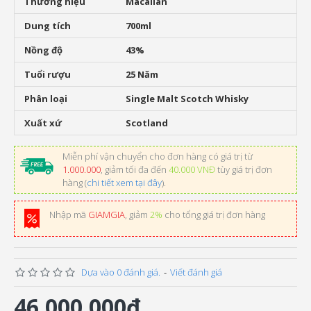
Thương hiệu
Macallan
Dung tích
700ml
Nồng độ
43%
Tuổi rượu
25 Năm
Phân loại
Single Malt Scotch Whisky
Xuất xứ
Scotland
Miễn phí vận chuyển cho đơn hàng có giá trị từ
1.000.000
, giảm tối đa đến
40.000 VNĐ
tùy giá trị đơn
hàng (
chi tiết xem tại đây
).
Nhập mã
GIAMGIA
, giảm
2%
cho tổng giá trị đơn hàng
Dựa vào 0 đánh giá.
-
Viết đánh giá
46.000.000đ