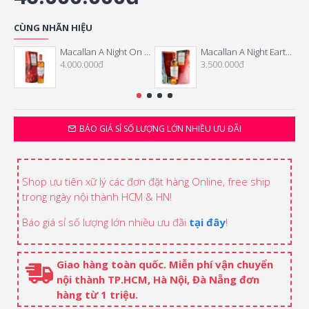
CÙNG NHÃN HIỆU
Macallan A Night On Earth The First Light - Tết 2026
Macallan A Night Earth The Journey
4.000.000đ
3.500.000đ
BÁO GIÁ SỈ SỐ LƯỢNG LỚN NHIỀU ƯU ĐÃI
Shop ưu tiên xữ lý các đơn đặt hàng Online, free ship
trong ngày nội thành HCM & HN!
Báo giá sỉ số lượng lớn nhiều ưu đãi
tại đây
!
Giao hàng toàn quốc. Miễn phí vận chuyển
nội thành TP.HCM, Hà Nội, Đà Nẵng đơn
hàng từ 1 triệu.