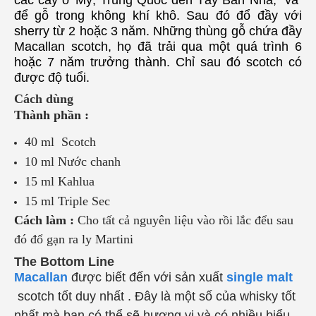
để gỗ trong
không khí khô
.
Sau đó đổ đầy với
sherry từ 2 hoặc 3 năm.
Những thùng gỗ chứa đầy
Macallan scotch, họ đã trải qua một quá trình 6
hoặc 7 năm trưởng thành.
Chỉ sau đó scotch có
được độ tuổi.
Cách dùng
Thành phần :
40 ml Scotch
10 ml Nước chanh
15 ml Kahlua
15 ml Triple Sec
Cách làm :
Cho tất cả nguyên liệu vào rồi lắc đểu sau
đó đổ gạn ra ly Martini
The Bottom Line
Macallan
được biết đến với sản xuất
single malt
scotch tốt duy nhất . Đây là một số của whisky tốt
nhất mà bạn có thể sẽ hương vị và có nhiều biểu