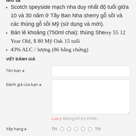
Scotch speyside mạch nha duy nhất độ tuổi giữa
10 và 30 năm ở Tây Ban Nha sherry gỗ sồi và
các thùng gỗ sồi Mỹ (sử dụng và mới).
Bán lẻ khoảng (750ml chai): thùng She
rry 55 12
Year Old, $ 80 Mỹ Oak 15 tuổi
43% ALC / lượng (86 bằng chứng)
VIẾT ĐÁNH GIÁ
Tên bạn
Đánh giá của bạn
Lưu ý:
không hỗ trợ HTML!
Xếp hạng
Tồi
Tốt