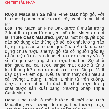
CHI TIẾT SẢN PHẨM
Rượu Macallan 25 năm Fine Oak
hộp gỗ
,
với
hương vị phong phú của trái cây, vani và mùi khói
gỗ.
Loại The Macallan Fine Oak được ủ thuần trong
3 loại thùng mà từ chuyên môn tại Macallan gọi
là
Triple Cask Matured.
Đây là một bí quyết độc
đáo sử dụng các thùng gỗ sội có chất lượng hảo
hạng từ gỗ sồi có nguồn gốc Châu Âu đã qua sử
dụng chứa rượu sherry, gỗ sồi có nguồn gốc từ
Châu Mỹ đã qua sử dụng chứa rượu sherry và gỗ
sồi đã qua sử dụng chứa rượu bourbon. Sự phối
trộn giữa ba loại rượu single malt được ủ từ 3
loại thùng trên tạo ra một loại rượu Single Malt
đầy đặn và êm dịu. Nếu ta nhìn thấy dấu hiệu 3
cái thùng: 1 đứng, 1 nằm, 1 nhìn từ trên xuống,
được in trên nhãn thì đích thị chất rượu trong
chai được sản xuất bằng phương pháp Triple
Cask Matured.
Dòng Fine Oak là một hướng đi mới của Nhà
Macallan, vừa hướng đến mục tiêu thương mại,