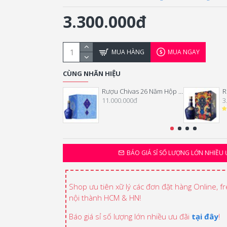
3.300.000đ
MUA HÀNG
MUA NGAY
CÙNG NHÃN HIỆU
Rượu Chivas 26 Năm Hộp Quà Tết 2026
11.000.000đ
3
BÁO GIÁ SỈ SỐ LƯỢNG LỚN NHIỀU 
Shop ưu tiên xữ lý các đơn đặt hàng Online, f
nội thành HCM & HN!
Báo giá sỉ số lượng lớn nhiều ưu đãi
tại đây
!