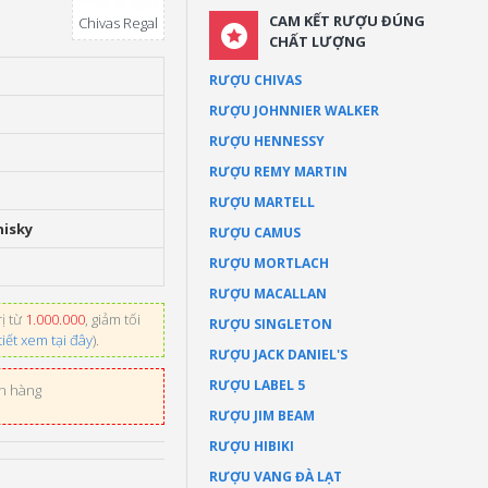
CAM KẾT RƯỢU ĐÚNG
Chivas Regal
CHẤT LƯỢNG
RƯỢU CHIVAS
RƯỢU JOHNNIER WALKER
RƯỢU HENNESSY
RƯỢU REMY MARTIN
RƯỢU MARTELL
hisky
RƯỢU CAMUS
RƯỢU MORTLACH
RƯỢU MACALLAN
ị từ
1.000.000
, giảm tối
RƯỢU SINGLETON
tiết xem tại đây
).
RƯỢU JACK DANIEL'S
RƯỢU LABEL 5
ơn hàng
RƯỢU JIM BEAM
RƯỢU HIBIKI
RƯỢU VANG ĐÀ LẠT