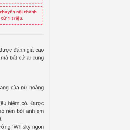
 chuyển nội thành
từ 1 triệu.
 được đánh giá cao
 mà bất cứ ai cũng
uang của nữ hoàng
liệu hiếm có. Được
tạo nên bởi anh em
3.
ưởng “Whisky ngon