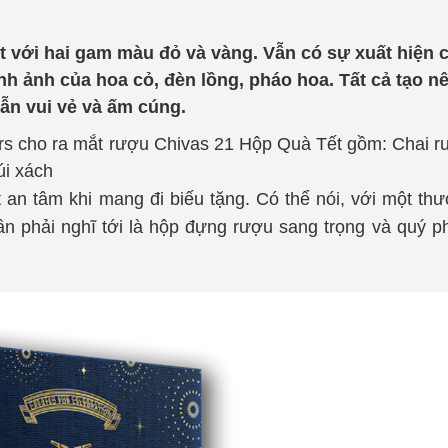
với hai gam màu đỏ và vàng. Vẫn có sự xuất hiện c
h ảnh của hoa cỏ, đèn lồng, pháo hoa. Tất cả tạo n
ẫn vui vẻ và ấm cúng.
rs cho ra mắt rượu
Chivas 21 Hộp Quà Tết
gồm:
Chai r
úi xách
 an tâm khi mang đi biếu tặng. Có thể nói, với một th
n phải nghĩ tới là hộp đựng rượu sang trọng và quý ph