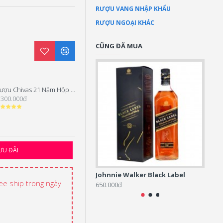
RƯỢU VANG NHẬP KHẨU
RƯỢU NGOẠI KHÁC
CŨNG ĐÃ MUA
Rượu Chivas 21 Năm Hộp Quà Tết 2026
Rượu Chivas 18 Blue Signature Hộp Quà Tết 2026
.300.000đ
1.850.000đ
ƯU ĐÃI
Johnnie Walker Black Label
Rượu
ree ship trong ngày
650.000đ
4.300