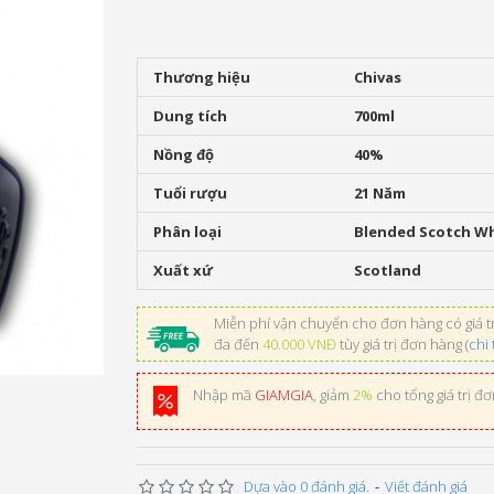
Thương hiệu
Chivas
Dung tích
700ml
Nồng độ
40%
Tuổi rượu
21 Năm
Phân loại
Blended Scotch W
Xuất xứ
Scotland
Miễn phí vận chuyển cho đơn hàng có giá tr
đa đến
40.000 VNĐ
tùy giá trị đơn hàng (
chi 
Nhập mã
GIAMGIA
, giảm
2%
cho tổng giá trị đ
Dựa vào 0 đánh giá.
-
Viết đánh giá