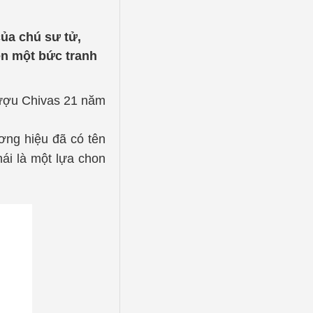
ủa chú sư tử,
ên một bức tranh
ượu Chivas 21 năm
ương hiệu đã có tên
ái là một lựa chon