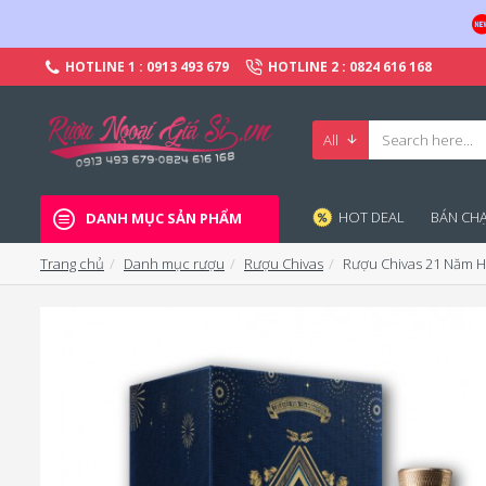
HOTLINE 1 : 0913 493 679
HOTLINE 2 : 0824 616 168
All
HOT DEAL
BÁN CHA
DANH MỤC SẢN PHẨM
Trang chủ
Danh mục rượu
Rượu Chivas
Rượu Chivas 21 Năm H