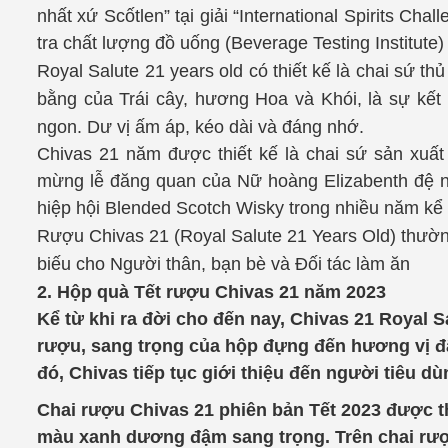
nhất xứ Scốtlen” tại giải “International Spirits C
tra chất lượng đồ uống (Beverage Testing Institute
Royal Salute 21 years old có thiết kế là chai sứ 
bằng của Trái cây, hương Hoa và Khói, là sự kết
ngon. Dư vị ấm áp, kéo dài và đáng nhớ.
Chivas 21 năm được thiết kế là chai sứ sản xuấ
mừng lễ đăng quan của Nữ hoàng Elizabenth đệ n
hiệp hội Blended Scotch Wisky trong nhiều năm kể
Rượu Chivas 21 (Royal Salute 21 Years Old) thườ
biếu cho Người thân, bạn bè và Đối tác làm ăn
2. Hộp quà Tết rượu Chivas 21 năm 2023
Kể từ khi ra đời cho đến nay, Chivas 21 Royal S
rượu, sang trọng của hộp đựng đến hương vị đậm
đó, Chivas tiếp tục giới thiệu đến người tiêu 
Chai rượu Chivas 21 phiên bản Tết 2023 được th
màu xanh dương đậm sang trọng. Trên chai rư