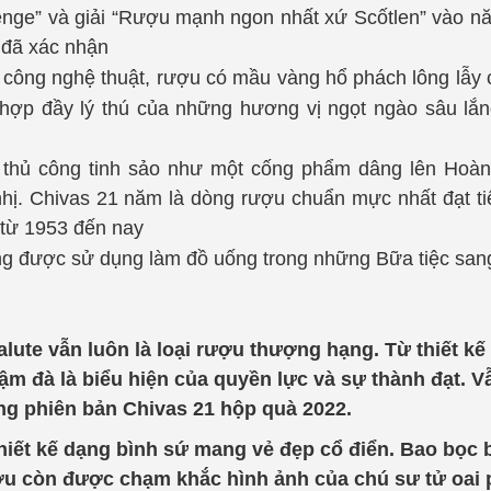
hallenge” và giải “Rượu mạnh ngon nhất xứ Scốtlen” vào 
) đã xác nhận
thủ công nghệ thuật, rượu có mầu vàng hổ phách lông lẫ
 hợp đầy lý thú của những hương vị ngọt ngào sâu lắ
t thủ công tinh sảo như một cống phẩm dâng lên Hoà
hị. Chivas 21 năm là dòng rượu chuẩn mực nhất đạt t
 từ 1953 đến nay
ng được sử dụng làm đồ uống trong những Bữa tiệc sang
alute vẫn luôn là loại rượu thượng hạng. Từ thiết kế
 đà là biểu hiện của quyền lực và sự thành đạt. Vẫ
dùng phiên bản Chivas 21 hộp quà 2022.
iết kế dạng bình sứ mang vẻ đẹp cổ điển. Bao bọc b
ợu còn được chạm khắc hình ảnh của chú sư tử oai