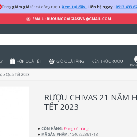
Đang
giảm giá
tất cả dòng rượu.
Xem tại đây.
Liên hệ ngay :
0913.493.6
EMAIL : RUOUNGOAIGIASIVN@GMAIL.COM
̣Y
HỘP QUÀ TẾT
GIỎ QUÀ TẶNG
KIẾN THỨC RƯỢU
Đăng
ộp Quà Tết 2023
RƯỢU CHIVAS 21 NĂM 
TẾT 2023
Đang có hàng
CÒN HÀNG:
1540722361718
MÃ SẢN PHẨM: