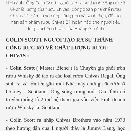
Hình ảnh: Ông Colin Scott, Người tạo ra sự thành công rực rỡ
về chất lượng của rượu Chivas. Công đoạn pha chế rượu
Chivas 21 năm là vô cùng công phu và sành điệu, để tạo
nên sản phẩm rượu Chivas 21 hoàn hảo cho người tiêu
dùng với tiêu chuẩn của Hoàng Gia Anh.
C
OLIN SCOTT NGƯỜI TẠO RA SỰ THÀNH
CÔNG RỰC RỜ VỀ CHẤT LƯỢNG RƯỢU
CHIVAS :
-
Colin Scott
( Master Blend ) là Chuyên gia phối trộn
rượu Whisky để tạo ra các loại rượu Chivas Regal. Ông
sinh ra và lớn lên gần một Nhà máy chưng cất rượu ở
Orkney - Scotland. Ông sống trong một Gia đình có
truyền thống là 2 thế hệ tham gia vào việc kinh doanh
rượu Whisky tại Scotland
- Colin Scott ra nhập Chivas Brothers vào năm 1973
theo hướng dẫn của 1 người thày là Jimmy Lang, học