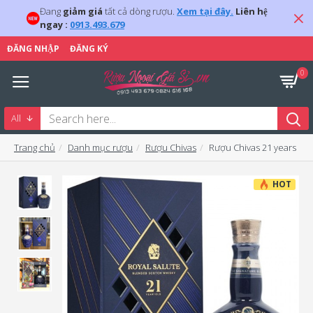
Đang
giảm giá
tất cả dòng rượu.
Xem tại đây.
Liên hệ
ngay :
0913.493.679
ĐĂNG NHẬP
ĐĂNG KÝ
0
All
Trang chủ
Danh mục rượu
Rượu Chivas
Rượu Chivas 21 years
HOT