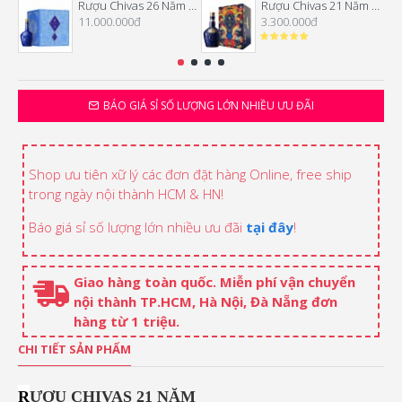
Rượu Chivas 26 Năm Hộp Quà Tết 2026
Rượu Chivas 21 Năm Hộp Quà Tết 2026
11.000.000đ
3.300.000đ
BÁO GIÁ SỈ SỐ LƯỢNG LỚN NHIỀU ƯU ĐÃI
Shop ưu tiên xữ lý các đơn đặt hàng Online, free ship
trong ngày nội thành HCM & HN!
Báo giá sỉ số lượng lớn nhiều ưu đãi
tại đây
!
Giao hàng toàn quốc. Miễn phí vận chuyển
nội thành TP.HCM, Hà Nội, Đà Nẵng đơn
hàng từ 1 triệu.
CHI TIẾT SẢN PHẨM
R
ƯỢU CHIVAS 21 NĂM