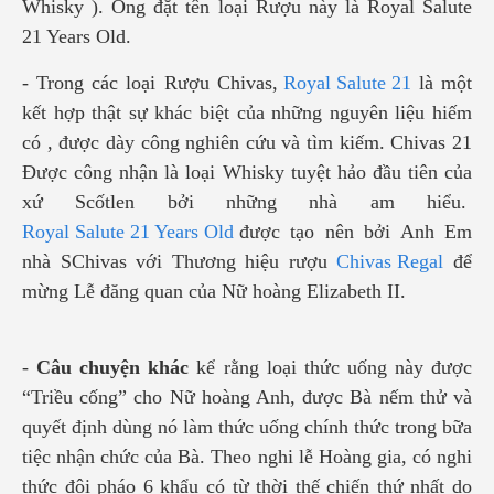
Whisky ). Ông đặt tên loại Rượu này là Royal Salute
21 Years Old.
- Trong các loại Rượu Chivas,
Royal Salute 21
là một
kết hợp thật sự khác biệt của những nguyên liệu hiếm
có , được dày công nghiên cứu và tìm kiếm. Chivas 21
Được công nhận là loại Whisky tuyệt hảo đầu tiên của
xứ Scốtlen bởi những nhà am hiểu.
Royal Salute 21 Years Old
được tạo nên bởi Anh Em
nhà SChivas với Thương hiệu rượu
Chivas Regal
để
mừng Lễ đăng quan của Nữ hoàng Elizabeth II.
-
Câu chuyện khác
kể rằng loại thức uống này được
“Triều cống” cho Nữ hoàng Anh, được Bà nếm thử và
quyết định dùng nó làm thức uống chính thức trong bữa
tiệc nhận chức của Bà. Theo nghi lễ Hoàng gia, có nghi
thức đội pháo 6 khẩu có từ thời thế chiến thứ nhất do