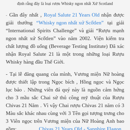
định rằng đây là loại rượu Whisky ngon nhất Xứ Scotland
Gần đây nhất ,
Royal Salute 21 Years Old
nhận được
-
giải thưởng
“Whisky ngon nhất xứ Scốtlen”
tại giải
“International Spirits Challenge” và giải “Rượu mạnh
ngon nhất xứ Scốtlen” vào năm 2002. Viện kiểm tra
chất lượng đồ uống (Beverage Testing Institute) Đã xác
nhận Royal Salute 21 là một trong những loại Rượu
Whisky hàng đầu Thế Giới.
- Tại lễ đăng quang của mình, Vương miện Nữ hoàng
được thiết lập trong Ngọc bích , Hồng ngọc và Ngọc
lục bảo . Những viên đá quý này là nguồn cảm hứng
cho 3 mầu sắc Chai sứ thủ công mỹ thuật của Rượu
Chivas 21 Năm . Vì vậy Chai rượu Chivas 21 năm có 3
Màu sắc khác nhau cùng với 3 Tên gọi tượng trưng cho
3 Viên ngọc trên Vương miện của Nữ Hoàng Anh bao
gồm:
Chivas 21 Years Old - Sapphire Flagon
,