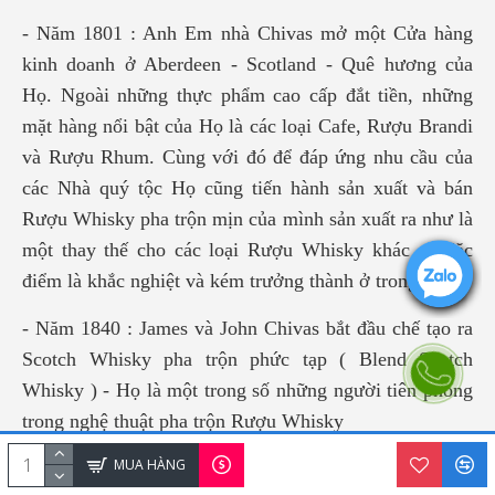
- Năm 1801 : Anh Em nhà Chivas mở một Cửa hàng
kinh doanh ở Aberdeen - Scotland - Quê hương của
Họ. Ngoài những thực phẩm cao cấp đắt tiền, những
mặt hàng nổi bật của Họ là các loại Cafe, Rượu Brandi
và Rượu Rhum. Cùng với đó để đáp ứng nhu cầu của
các Nhà quý tộc Họ cũng tiến hành sản xuất và bán
Rượu Whisky pha trộn mịn của mình sản xuất ra như là
một thay thế cho các loại Rượu Whisky khác có đặc
điểm là khắc nghiệt và kém trưởng thành ở trong vùng.
- Năm 1840 : James và John Chivas bắt đầu chế tạo ra
Scotch Whisky pha trộn phức tạp ( Blend Scotch
Whisky ) - Họ là một trong số những người tiên phong
trong nghệ thuật pha trộn Rượu Whisky
MUA HÀNG
- Năm 1843 : Nhờ những dịch vụ tuyệt vời, Anh Em