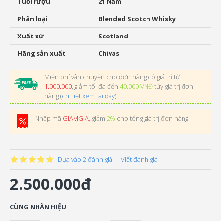
Tuổi rượu
21 Năm
Phân loại
Blended Scotch Whisky
Xuất xứ
Scotland
Hãng sản xuất
Chivas
Miễn phí vận chuyển cho đơn hàng có giá trị từ
1.000.000
, giảm tối đa đến
40.000 VNĐ
tùy giá trị đơn
hàng (
chi tiết xem tại đây
).
Nhập mã
GIAMGIA
, giảm
2%
cho tổng giá trị đơn hàng
Dựa vào 2 đánh giá.
-
Viết đánh giá
2.500.000đ
CÙNG NHÃN HIỆU