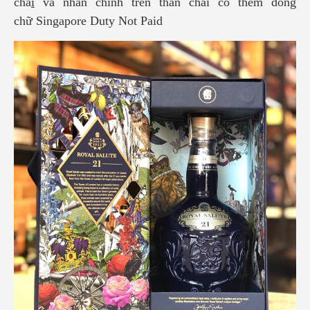
cha
i
và nhãn chính trên thân chai có thêm dòng
chữ Singapore Duty Not Paid