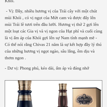
Khói.
- Vị: Đầy, nhiều hương vị của Trái cây với một chút
mùi Khói , có vị ngọt của Mứt cam và được đẩy lên
mùi Trái lê tươi trên đầu lưỡi. Hương vị thứ 2 gợi lên
một loạt các Gia vị và vị ngon của Hạt phỉ và cuối cùng
là vị ấm áp của Khói gợi lên sự Nam tính mạnh mẽ -
Có thể nói rằng Chivas 21 năm là sự kết hợp đầy lý thú
của những hương vị ngọt ngào, sâu lắng, êm dịu và
thơm ngon .
- Dư vị: Phong phú, kéo dài, ấm áp và đáng nhớ