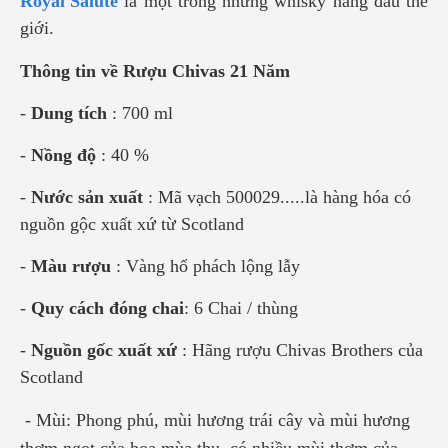
Royal Salute
là một trong những whisky hàng đầu thế
giới.
Thông tin về Rượu Chivas 21 Năm
-
Dung tích
: 700 ml
-
Nồng độ
: 40 %
-
Nước sản xuất
: Mã vạch 500029.....là hàng hóa có
nguồn gộc xuất xứ từ Scotland
-
Màu rượu
: Vàng hổ phách lộng lẫy
-
Quy cách đóng chai
: 6 Chai / thùng
-
Nguồn gốc xuất xứ
: Hãng rượu Chivas Brothers của
Scotland
- Mùi: Phong phú, mùi hương trái cây và mùi hương
thơm ngọt của hoa mùa thu, có nhiều mùi thơm của