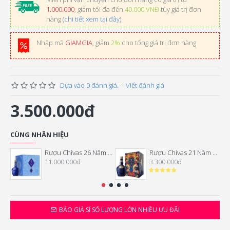
1.000.000
, giảm tối đa đến
40.000 VNĐ
tùy giá trị đơn
hàng (
chi tiết xem tại đây
).
Nhập mã
GIAMGIA
, giảm
2%
cho tổng giá trị đơn hàng
Dựa vào 0 đánh giá.
-
Viết đánh giá
3.500.000đ
CÙNG NHÃN HIỆU
Rượu Chivas 26 Năm Hộp Quà Tết 2026
Rượu Chivas 21 Năm Hộp Quà Tết 2026
11.000.000đ
3.300.000đ
BÁO GIÁ SỈ SỐ LƯỢNG LỚN NHIỀU ƯU ĐÃI