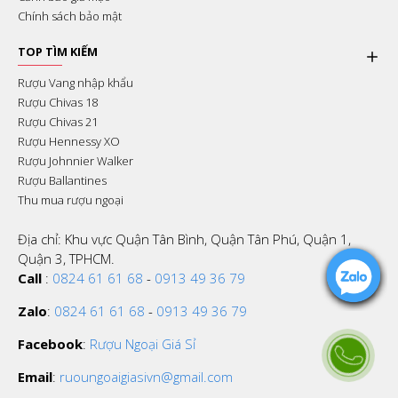
Chính sách bảo mật
TOP TÌM KIẾM
Rượu Vang nhập khẩu
Rượu Chivas 18
Rượu Chivas 21
Rượu Hennessy XO
Rượu Johnnier Walker
Rượu Ballantines
Thu mua rượu ngoại
Địa chỉ: Khu vực Quận Tân Bình, Quận Tân Phú, Quận 1,
Quận 3, TPHCM.
Call
:
0824 61 61 68
-
0913 49 36 79
Zalo
:
0824 61 61 68
-
0913 49 36 79
Facebook
:
Rượu Ngoại Giá Sỉ
Email
:
ruoungoaigiasivn@gmail.com