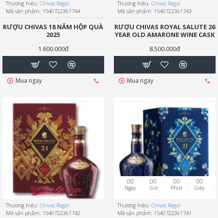
Thương hiệu:
Chivas Regal
Thương hiệu:
Chivas Regal
Mã sản phẩm:
1540722361744
Mã sản phẩm:
1540722361743
RƯỢU CHIVAS 18 NĂM HỘP QUÀ
RƯỢU CHIVAS ROYAL SALUTE 26
2025
YEAR OLD AMARONE WINE CASK
1.600.000đ
8.500.000đ
Mua ngay
Mua ngay
00
00
00
00
Ngày
Giờ
Phút
Giây
Thương hiệu:
Chivas Regal
Thương hiệu:
Chivas Regal
Mã sản phẩm:
1540722361742
Mã sản phẩm:
1540722361741