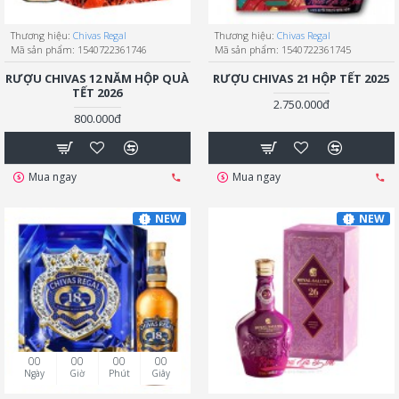
Thương hiệu:
Chivas Regal
Thương hiệu:
Chivas Regal
Mã sản phẩm:
1540722361746
Mã sản phẩm:
1540722361745
RƯỢU CHIVAS 12 NĂM HỘP QUÀ
RƯỢU CHIVAS 21 HỘP TẾT 2025
TẾT 2026
2.750.000đ
800.000đ
Mua ngay
Mua ngay
NEW
NEW
00
00
00
00
Ngày
Giờ
Phút
Giây