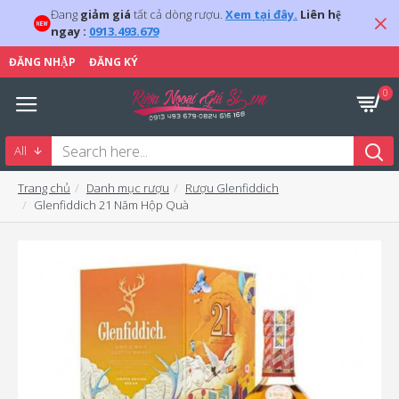
Đang
giảm giá
tất cả dòng rượu.
Xem tại đây.
Liên hệ
ngay :
0913.493.679
ĐĂNG NHẬP
ĐĂNG KÝ
0
All
Trang chủ
Danh mục rượu
Rượu Glenfiddich
Glenfiddich 21 Năm Hộp Quà