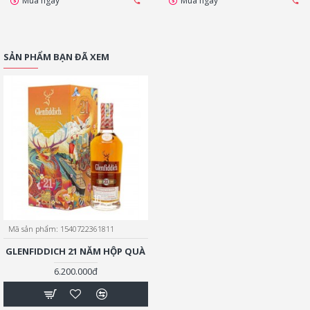
Mua ngay
Mua ngay
SẢN PHẨM BẠN ĐÃ XEM
Mã sản phẩm:
1540722361811
GLENFIDDICH 21 NĂM HỘP QUÀ
6.200.000đ