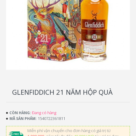
GLENFIDDICH 21 NĂM HỘP QUÀ
Đang có hàng
CÒN HÀNG:
1540722361811
MÃ SẢN PHẨM:
Miễn phí vận chuyển cho đơn hàng có giá trị từ