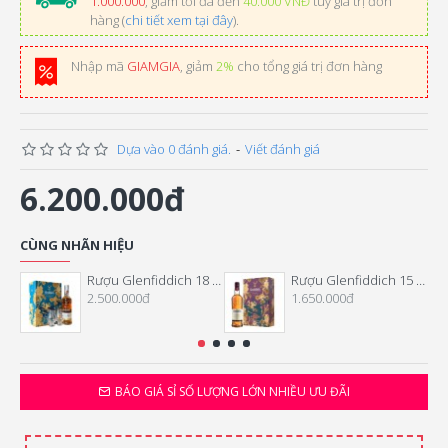
1.000.000
, giảm tối đa đến
40.000 VNĐ
tùy giá trị đơn
hàng (
chi tiết xem tại đây
).
Nhập mã
GIAMGIA
, giảm
2%
cho tổng giá trị đơn hàng
Dựa vào 0 đánh giá.
-
Viết đánh giá
6.200.000đ
CÙNG NHÃN HIỆU
Rượu Glenfiddich 18 Năm Hộp Quà Tết 2026
Rượu Glenfiddich 15 Năm Hộp Quà Tết 2026
2.500.000đ
1.650.000đ
BÁO GIÁ SỈ SỐ LƯỢNG LỚN NHIỀU ƯU ĐÃI