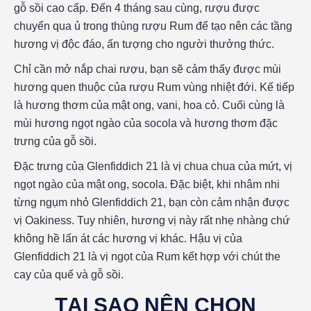
gỗ sồi cao cấp. Đến 4 tháng sau cùng, rượu được
chuyển qua ủ trong thùng rượu Rum để tạo nên các tầng
hương vị độc đáo, ấn tượng cho người thưởng thức.
Chỉ cần mở nắp chai rượu, bạn sẽ cảm thấy được mùi
hương quen thuộc của rượu Rum vùng nhiệt đới. Kế tiếp
là hương thơm của mật ong, vani, hoa cỏ. Cuối cùng là
mùi hương ngọt ngào của socola và hương thơm đặc
trưng của gỗ sồi.
Đặc trưng của Glenfiddich 21 là vị chua chua của mứt, vị
ngọt ngào của mật ong, socola. Đặc biệt, khi nhâm nhi
từng ngụm nhỏ Glenfiddich 21, bạn còn cảm nhận được
vị Oakiness. Tuy nhiên, hương vị này rất nhẹ nhàng chứ
không hề lấn át các hương vị khác. Hậu vị của
Glenfiddich 21 là vị ngọt của Rum kết hợp với chút the
cay của quế và gỗ sồi.
TẠI SAO NÊN CHỌN