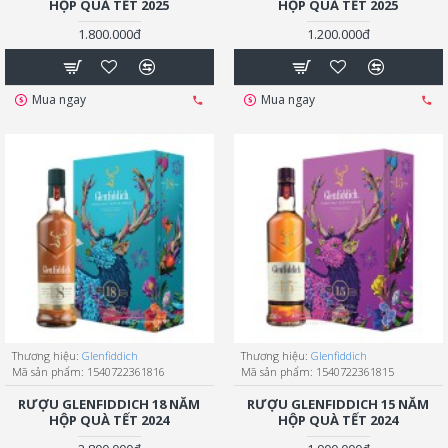
HỘP QUÀ TẾT 2025
HỘP QUÀ TẾT 2025
1.800.000đ
1.200.000đ
Mua ngay
Mua ngay
Thương hiệu:
Glenfiddich
Thương hiệu:
Glenfiddich
Mã sản phẩm:
1540722361816
Mã sản phẩm:
1540722361815
RƯỢU GLENFIDDICH 18 NĂM
RƯỢU GLENFIDDICH 15 NĂM
HỘP QUÀ TẾT 2024
HỘP QUÀ TẾT 2024