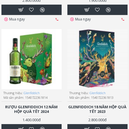
2.800.000đ
1.900.000đ
Mua ngay
Mua ngay
Thương hiệu:
Glenfiddich
Thương hiệu:
Glenfiddich
Mã sản phẩm:
1540722361814
Mã sản phẩm:
1540722361813
RƯỢU GLENFIDDICH 12 NĂM
GLENFIDDICH 18 NĂM HỘP QUÀ
HỘP QUÀ TẾT 2024
TẾT 2023
1.400.000đ
2.800.000đ