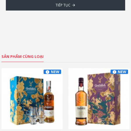
TIẾP TỤC
SẢN PHẨM CÙNG LOẠI
NEW
NEW