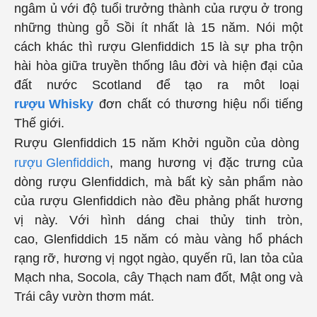
ngâm ủ với độ tuổi trưởng thành của rượu ở trong
những thùng gỗ Sồi ít nhất là 15 năm. Nói một
cách khác thì rượu
Glenfiddich 15
là sự pha trộn
hài hòa giữa truyền thống lâu đời và hiện đại của
đất nước Scotland để tạo ra môt loại
rượu Whisky
đơn chất có thương hiệu nổi tiếng
Thế giới.
Rượu
Glenfiddich 15
năm Khởi nguồn của dòng
rượu
Glenfiddich
, mang hương vị đặc trưng của
dòng rượu
Glenfiddich
, mà bất kỳ sản phẩm nào
của rượu
Glenfiddich
nào đều phảng phất hương
vị này. Với hình dáng chai thủy tinh tròn,
cao,
Glenfiddich 15
năm có màu vàng hổ phách
rạng rỡ, hương vị ngọt ngào, quyến rũ, lan tỏa của
Mạch nha, Socola, cây Thạch nam đốt, Mật ong và
Trái cây vườn thơm mát.