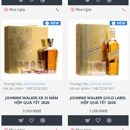
Mua ngay
Mua ngay
NEW
NEW
Thương hiệu:
Johnnie Walker
Thương hiệu:
Johnnie Walker
Mã sản phẩm:
1540722361832
Mã sản phẩm:
1540722361831
JOHNNIE WALKER XR 21 NĂM
JOHNNIE WALKER GOLD LABEL
HỘP QUÀ TẾT 2026
HỘP QUÀ TẾT 2026
3.350.000đ
1.200.000đ
Mua ngay
Mua ngay