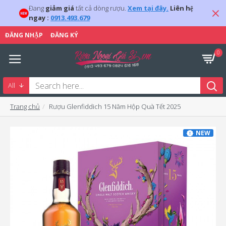
Đang
giảm giá
tất cả dòng rượu.
Xem tại đây.
Liên hệ
ngay :
0913.493.679
ĐĂNG NHẬP
ĐĂNG KÝ
0
All
Trang chủ
Rượu Glenfiddich 15 Năm Hộp Quà Tết 2025
NEW