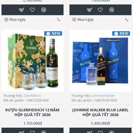
2.500.000đ
1.650.000đ
Mua ngay
Mua ngay
NEW
NEW
Thương hiệu:
Glenfiddich
Thương hiệu:
Johnnie Walker
Mã sản phẩm:
1540722361820
Mã sản phẩm:
1540722361833
RƯỢU GLENFIDDICH 12 NĂM
JOHNNIE WALKER BLUE LABEL
HỘP QUÀ TẾT 2026
HỘP QUÀ TẾT 2026
1.150.000đ
5.400.000đ