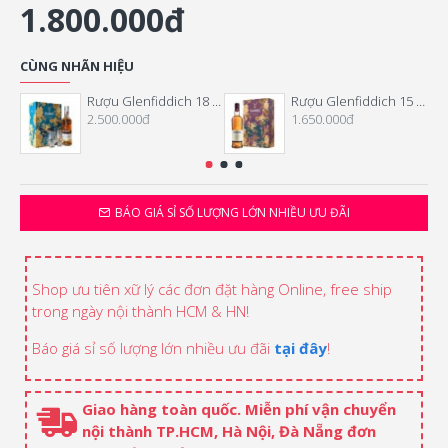
1.800.000đ
CÙNG NHÃN HIỆU
Rượu Glenfiddich 18 Năm Hộp Quà Tết 2026
Rượu Glenfiddich 15 Năm Hộp Quà Tết 2026
2.500.000đ
1.650.000đ
BÁO GIÁ SỈ SỐ LƯỢNG LỚN NHIỀU ƯU ĐÃI
Shop ưu tiên xữ lý các đơn đặt hàng Online, free ship
trong ngày nội thành HCM & HN!
Báo giá sỉ số lượng lớn nhiều ưu đãi
tại đây
!
Giao hàng toàn quốc. Miễn phí vận chuyển
nội thành TP.HCM, Hà Nội, Đà Nẵng đơn