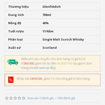
Thương hiệu
Glenfiddich
Dung tích
700ml
Nồng độ
40%
Tuổi rượu
15 Năm
Phân loại
Single Malt Scotch Whisky
Xuất xứ
Scotland
Miễn phí vận chuyển cho đơn hàng có giá trị từ
1.000.000
, giảm tối đa đến
40.000 VNĐ
tùy giá trị đơn
hàng (
chi tiết xem tại đây
).
Nhập mã
GIAMGIA
, giảm
2%
cho tổng giá trị đơn hàng
Dựa vào 0 đánh giá.
-
Viết đánh giá