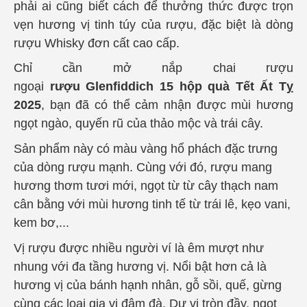
phải ai cũng biết cách để thưởng thức được trọn
vẹn hương vị tinh túy của rượu, đặc biệt là dòng
rượu Whisky đơn cất cao cấp.
Chỉ cần mở nắp cha
i
rượu
ngoại
rượu
Glenfiddich 15
hộp quà Tết Ất Tỵ
2025
, bạn đã có thể cảm nhận được mùi hương
ngọt ngào, quyến rũ của thảo mộc và trái cây.
Sản phẩm này có màu vàng hổ phách đặc trưng
của dòng rượu mạnh. Cùng với đó, rượu mang
hương thơm tươi mới, ngọt từ từ cây thạch nam
cân bằng với mùi hương tinh tế từ trái lê, kẹo vani,
kem bơ,...
Vị rượu được nhiều người ví là êm mượt như
nhung với đa tầng hương vị. Nổi bật hơn cả là
hương vị của bánh hạnh nhân, gỗ sồi, quế, gừng
cùng các loại gia vị đậm đà. Dư vị tròn đầy, ngọt