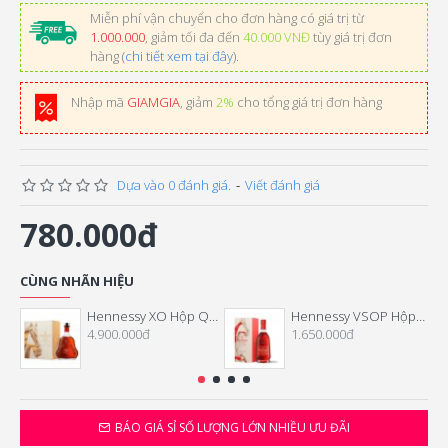
Miễn phí vận chuyển cho đơn hàng có giá trị từ
1.000.000
, giảm tối đa đến
40.000 VNĐ
tùy giá trị đơn
hàng (
chi tiết xem tại đây
).
Nhập mã
GIAMGIA
, giảm
2%
cho tổng giá trị đơn hàng
Dựa vào 0 đánh giá.
-
Viết đánh giá
780.000đ
CÙNG NHÃN HIỆU
Hennessy XO Hộp Quà Tết 2026
Hennessy VSOP Hộp Quà Tết 2026
4.900.000đ
1.650.000đ
BÁO GIÁ SỈ SỐ LƯỢNG LỚN NHIỀU ƯU ĐÃI