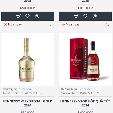
2025
2025
4.900.000đ
1.850.000đ
Mua ngay
Mua ngay
Thương hiệu:
Hennessy
Thương hiệu:
Hennessy
Mã sản phẩm:
1540722361922
Mã sản phẩm:
1540722361921
HENNESSY VERY SPECIAL GOLD
HENNESSY VSOP HỘP QUÀ TẾT
2024
2024
850.000đ
1.400.000đ