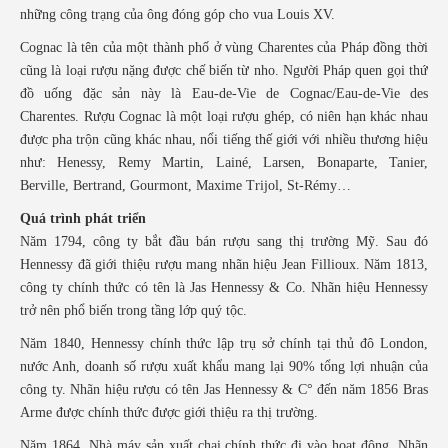
những công trạng của ông đóng góp cho vua Louis XV.
Cognac là tên của một thành phố ở vùng Charentes của Pháp đồng thời
cũng là loại rượu nặng được chế biến từ nho. Người Pháp quen gọi thứ
đồ uống đặc sản này là Eau-de-Vie de Cognac/Eau-de-Vie des
Charentes. Rượu Cognac là một loại rượu ghép, có niên hạn khác nhau
được pha trộn cũng khác nhau, nổi tiếng thế giới với nhiều thương hiệu
như: Henessy, Remy Martin, Lainé, Larsen, Bonaparte, Tanier,
Berville, Bertrand, Gourmont, Maxime Trijol, St-Rémy…
Quá trình phát triển
Năm 1794, công ty bắt đầu bán rượu sang thị trường Mỹ. Sau đó
Hennessy đã giới thiệu rượu mang nhãn hiệu Jean Fillioux. Năm 1813,
công ty chính thức có tên là Jas Hennessy & Co. Nhãn hiệu Hennessy
trở nên phổ biến trong tầng lớp quý tộc.
Năm 1840, Hennessy chính thức lập trụ sở chính tại thủ đô London,
nước Anh, doanh số rượu xuất khẩu mang lại 90% tổng lợi nhuận của
công ty. Nhãn hiệu rượu có tên Jas Hennessy & C° đến năm 1856 Bras
Arme được chính thức được giới thiệu ra thị trường.
Năm 1864, Nhà máy sản xuất chai chính thức đi vào hoạt động. Nhãn