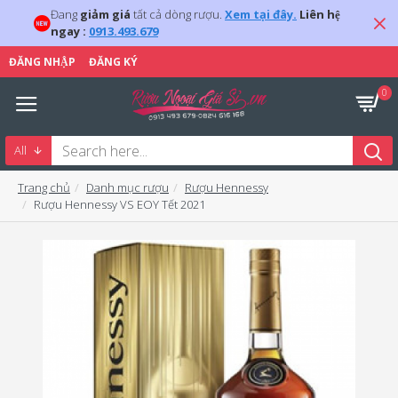
Đang
giảm giá
tất cả dòng rượu.
Xem tại đây.
Liên hệ
ngay :
0913.493.679
ĐĂNG NHẬP
ĐĂNG KÝ
0
All
Trang chủ
Danh mục rượu
Rượu Hennessy
Rượu Hennessy VS EOY Tết 2021