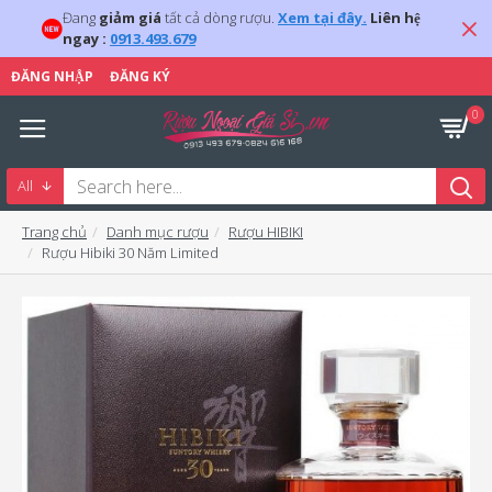
Đang
giảm giá
tất cả dòng rượu.
Xem tại đây.
Liên hệ
ngay :
0913.493.679
ĐĂNG NHẬP
ĐĂNG KÝ
0
All
Trang chủ
Danh mục rượu
Rượu HIBIKI
Rượu Hibiki 30 Năm Limited