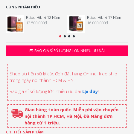
CÙNG NHÃN HIỆU
Rượu Hibiki 12 Năm
Rượu Hibiki 17 Năm
12.500.000đ
16.000.000đ
BÁO GIÁ SỈ SỐ LƯỢNG LỚN NHIỀU ƯU ĐÃI
Shop ưu tiên xữ lý các đơn đặt hàng Online, free ship
trong ngày nội thành HCM & HN!
Báo giá sỉ số lượng lớn nhiều ưu đãi
tại đây
!
Giao hàng toàn quốc. Miễn phí vận chuyển
nội thành TP.HCM, Hà Nội, Đà Nẵng đơn
hàng từ 1 triệu.
CHI TIẾT SẢN PHẨM