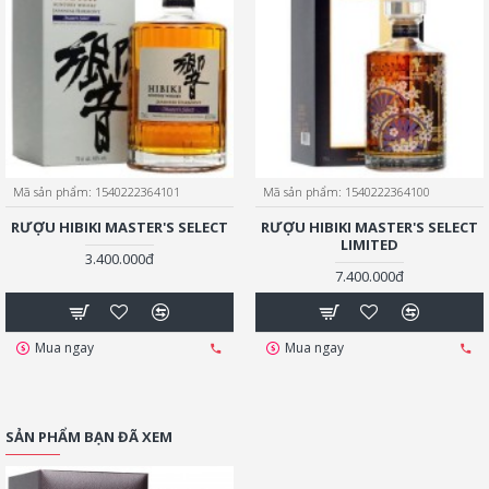
Mã sản phẩm:
1540222364101
Mã sản phẩm:
1540222364100
RƯỢU HIBIKI MASTER'S SELECT
RƯỢU HIBIKI MASTER'S SELECT
LIMITED
3.400.000đ
7.400.000đ
Mua ngay
Mua ngay
SẢN PHẨM BẠN ĐÃ XEM