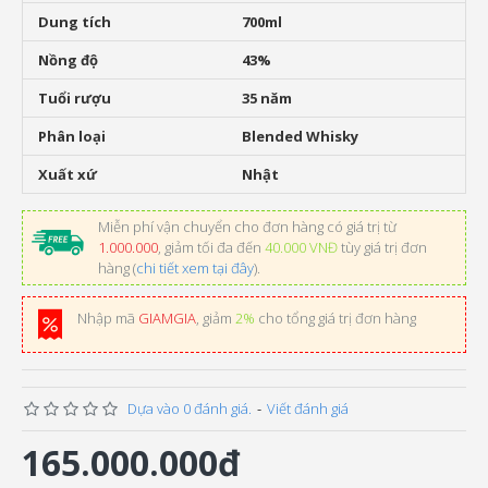
Dung tích
700ml
Nồng độ
43%
Tuổi rượu
35 năm
Phân loại
Blended Whisky
Xuất xứ
Nhật
Miễn phí vận chuyển cho đơn hàng có giá trị từ
1.000.000
, giảm tối đa đến
40.000 VNĐ
tùy giá trị đơn
hàng (
chi tiết xem tại đây
).
Nhập mã
GIAMGIA
, giảm
2%
cho tổng giá trị đơn hàng
Dựa vào 0 đánh giá.
-
Viết đánh giá
165.000.000đ