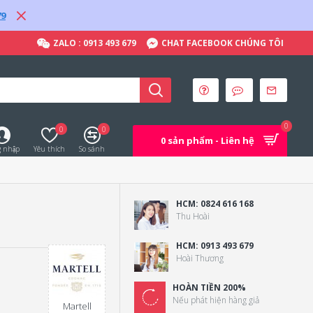
79
ZALO : 0913 493 679
CHAT FACEBOOK CHÚNG TÔI
0
0
0
0 sản phẩm - Liên hệ
 nhập
Yêu thích
So sánh
HCM: 0824 616 168
Thu Hoài
HCM: 0913 493 679
Hoài Thương
HOÀN TIỀN 200%
Nếu phát hiện hàng giả
Martell