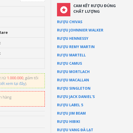
CAM KẾT RƯỢU ĐÚNG
CHẤT LƯỢNG
RƯỢU CHIVAS
RƯỢU JOHNNIER WALKER
Rare
RƯỢU HENNESSY
c
RƯỢU REMY MARTIN
c
RƯỢU MARTELL
l
RƯỢU CAMUS
RƯỢU MORTLACH
ị từ
1.000.000
, giảm tối
RƯỢU MACALLAN
tiết xem tại đây
).
RƯỢU SINGLETON
RƯỢU JACK DANIEL'S
ơn hàng
RƯỢU LABEL 5
RƯỢU JIM BEAM
RƯỢU HIBIKI
RƯỢU VANG ĐÀ LẠT