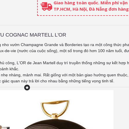
Giao hàng toàn quốc. Miễn phí vận
TP.HCM, Hà Nội, Đà Nẵng đơn hàng 
U COGNAC MARTELL L'OR
ng nho vườn Champagne Grande và Borderies tạo ra một công thức pha 
ux-de-vie (nước của cuộc sống), một số trong đó hơn 100 năm tuổi, đ
ủ công, L'OR de Jean Martell duy trì truyền thống những sự kết hợp hi
oảnh khắc.
 nhẹ nhàng, mảnh mai. Rất giống với một bản giao hưởng quen thuộc,
giác quan này trả lời cho nhau bằng những tiếng vọng tinh tế.