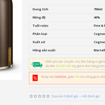
Dung tích
700ml
Nồng độ
40%
Tuổi rượu
Fine & 
Phân loại
Cogna
Xuất xứ
Cogna
Hãng sản xuất
Martel
Miễn phí vận chuyển cho đơn hàng có giá tr
đa đến
40.000 VNĐ
tùy giá trị đơn hàng (
chi 
Nhập mã
GIAMGIA
, giảm
2%
cho tổng giá trị đ
Dựa vào 0 đánh giá.
-
Viết đánh giá