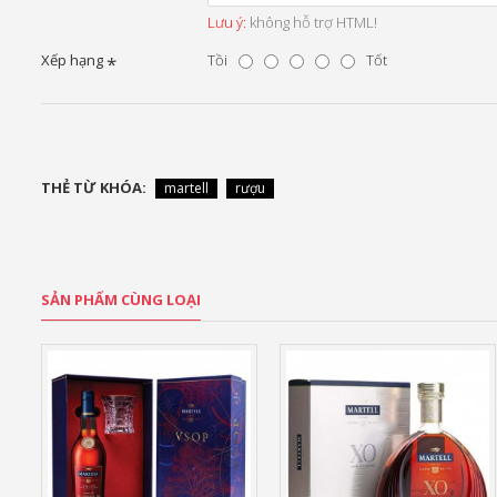
Lưu ý:
không hỗ trợ HTML!
Xếp hạng
Tồi
Tốt
THẺ TỪ KHÓA:
martell
rượu
SẢN PHẨM CÙNG LOẠI