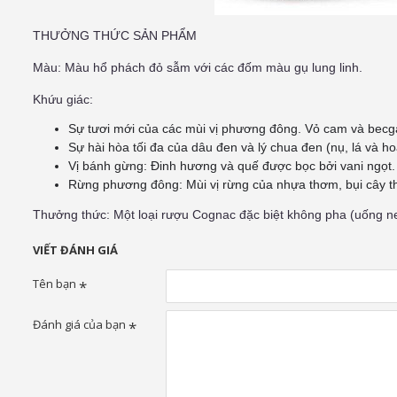
THƯỞNG THỨC SẢN PHẨM
Màu:
Màu hổ phách đỏ sẫm với các đốm màu gụ lung linh.
Khứu giác:
Sự tươi mới của các mùi vị phương đông. Vỏ cam và becg
Sự hài hòa tối đa của dâu đen và lý chua đen (nụ, lá và ho
Vị bánh gừng: Đinh hương và quế được bọc bởi vani ngọt.
Rừng phương đông: Mùi vị rừng của nhựa thơm, bụi cây t
Thưởng thức:
Một loại rượu Cognac đặc biệt không pha (uống ne
VIẾT ĐÁNH GIÁ
Tên bạn
Đánh giá của bạn