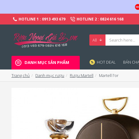
HOTLINE 1 : 0913 493 679
HOTLINE 2 : 0824 616 168
All
HOT DEAL
BÁN CHA
DANH MỤC SẢN PHẨM
Trang chủ
Danh mục rượu
Rượu Martell
Martell l'or