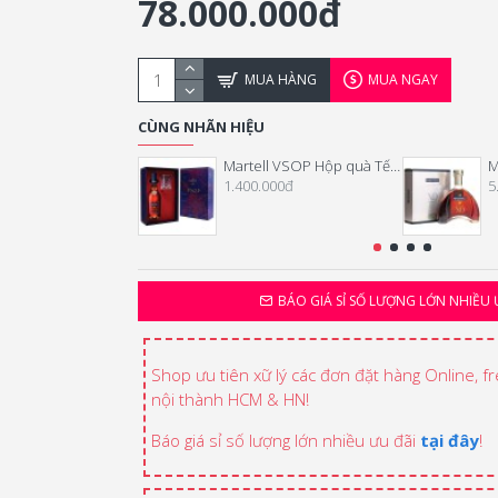
78.000.000đ
MUA HÀNG
MUA NGAY
CÙNG NHÃN HIỆU
Martell VSOP Hộp quà Tết 2024
M
1.400.000đ
5
BÁO GIÁ SỈ SỐ LƯỢNG LỚN NHIỀU 
Shop ưu tiên xữ lý các đơn đặt hàng Online, f
nội thành HCM & HN!
Báo giá sỉ số lượng lớn nhiều ưu đãi
tại đây
!