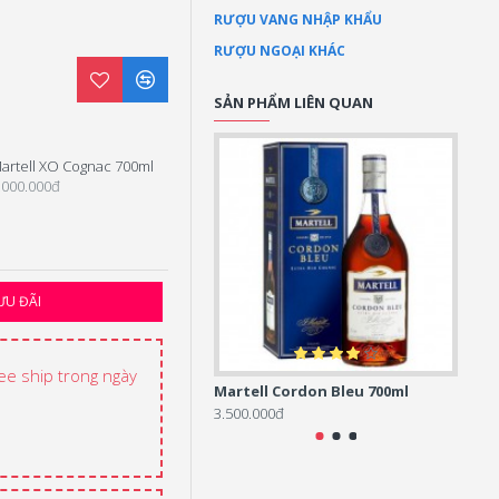
RƯỢU VANG NHẬP KHẨU
RƯỢU NGOẠI KHÁC
SẢN PHẨM LIÊN QUAN
artell XO Cognac 700ml
Martell VSOP Hộp quà Tết 2023
.000.000đ
Liên hệ
ƯU ĐÃI
ree ship trong ngày
Martell Cordon Bleu 700ml
Marte
3.500.000đ
16.70