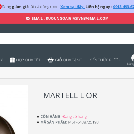
Đang
giảm giá
tất cả dòng rượu.
Xem tại đây.
Liên hệ ngay :
0913.493.6
EMAIL : RUOUNGOAIGIASIVN@GMAIL.COM
̣Y
HỘP QUÀ TẾT
GIỎ QUÀ TẶNG
KIẾN THỨC RƯỢU
Đăng
MARTELL L'OR
Đang có hàng
CÒN HÀNG:
MSP-6438725190
MÃ SẢN PHẨM: