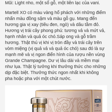
Mũi: Light nho, một số gỗ, một liên lạc của vani.
Martell XO có màu vàng hổ phách với những điểm
nhấn màu đồng sậm và màu gỗ gụ. Mang đến
hương gia vị xay (tiêu đen, ngò) và dâu tằm đỏ.
Hương vị trái cây phong phú: tương vả và mứt vả,
hạnh nhân và quả óc chó.Sáp ong và gỗ trầm
hương. Thật thú vị khi vị tròn đầy và trái cây trên
vòm miệng (vị quả vả và quả óc chó) sau đó là sự
mạnh mẽ và vị ngon điển hình của rượu nền vùng
Grande Champagne. Dư vị lâu dài và mềm mại
như lụa. Thật lý tưởng khi thưởng thức cho những
dịp đặc biệt. Thưởng thức ngon nhất khi không
pha hoặc pha với một chút nước.