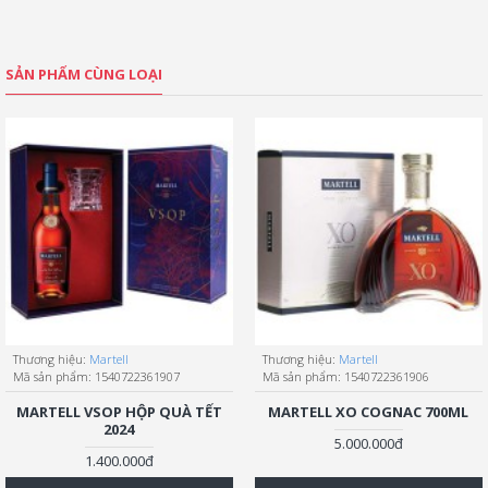
SẢN PHẨM CÙNG LOẠI
Thương hiệu:
Martell
Thương hiệu:
Martell
Mã sản phẩm:
1540722361907
Mã sản phẩm:
1540722361906
MARTELL VSOP HỘP QUÀ TẾT
MARTELL XO COGNAC 700ML
2024
5.000.000đ
1.400.000đ