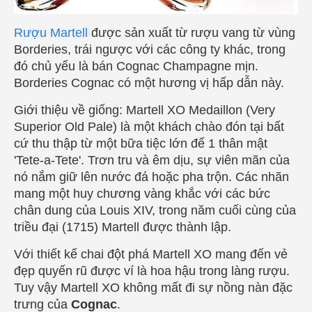
Rượu Martell
được sản xuất từ rượu vang từ vùng
Borderies, trái ngược với các công ty khác, trong
đó chủ yếu là bán Cognac Champagne mịn.
Borderies Cognac có một hương vị hấp dẫn này.
Giới thiệu về giống: Martell XO Medaillon (Very
Superior Old Pale) là một khách chào đón tại bất
cứ thu thập từ một bữa tiệc lớn để 1 thân mật
'Tete-a-Tete'. Trơn tru và êm dịu, sự viên mãn của
nó nắm giữ lên nước đá hoặc pha trộn. Các nhãn
mang một huy chương vàng khắc với các bức
chân dung của Louis XIV, trong năm cuối cùng của
triều đại (1715) Martell được thành lập.
Với thiết kế chai đột phá Martell XO mang đến vẻ
đẹp quyến rũ được ví là hoa hậu trong làng rượu.
Tuy vậy Martell XO
không mất đi sự nồng nàn đặc
trưng của
Cognac
.