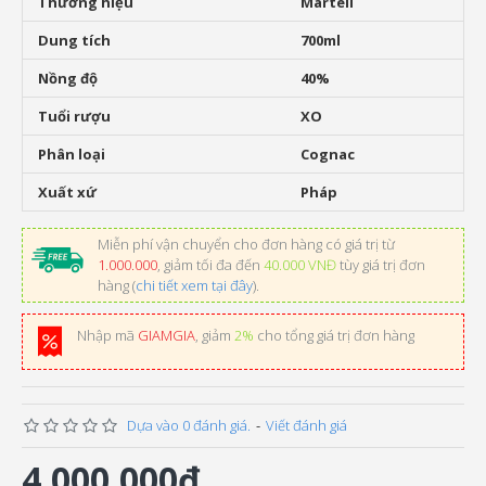
Thương hiệu
Martell
Dung tích
700ml
Nồng độ
40%
Tuổi rượu
XO
Phân loại
Cognac
Xuất xứ
Pháp
Miễn phí vận chuyển cho đơn hàng có giá trị từ
1.000.000
, giảm tối đa đến
40.000 VNĐ
tùy giá trị đơn
hàng (
chi tiết xem tại đây
).
Nhập mã
GIAMGIA
, giảm
2%
cho tổng giá trị đơn hàng
Dựa vào 0 đánh giá.
-
Viết đánh giá
4.000.000đ