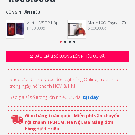
CÙNG NHÃN HIỆU
Martell VSOP Hộp quà Tết 2024
Martell XO Cognac 700ml
1.400.000đ
5.000.000đ
BÁO GIÁ SỈ SỐ LƯỢNG LỚN NHIỀU ƯU ĐÃI
Shop ưu tiên xữ lý các đơn đặt hàng Online, free ship
trong ngày nội thành HCM & HN!
Báo giá sỉ số lượng lớn nhiều ưu đãi
tại đây
!
Giao hàng toàn quốc. Miễn phí vận chuyển
nội thành TP.HCM, Hà Nội, Đà Nẵng đơn
hàng từ 1 triệu.