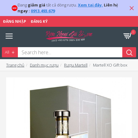
Đang
giảm giá
tất cả dòng rượu.
Xem tại đây.
Liên hệ
ngay :
0913.493.679
ĐĂNG NHẬP
ĐĂNG KÝ
0
All
Trang chủ
Danh mục rượu
Rượu Martell
Martell XO Gift box