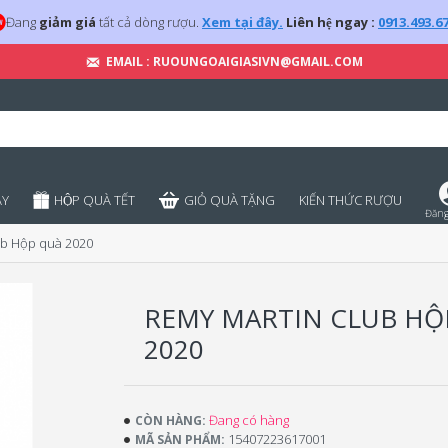
Đang
giảm giá
tất cả dòng rượu.
Xem tại đây.
Liên hệ ngay :
0913.493.6
EMAIL : RUOUNGOAIGIASIVN@GMAIL.COM
̣Y
HỘP QUÀ TẾT
GIỎ QUÀ TẶNG
KIẾN THỨC RƯỢU
Đăng
ub Hộp quà 2020
REMY MARTIN CLUB HỘ
2020
Đang có hàng
CÒN HÀNG:
15407223617001
MÃ SẢN PHẨM: