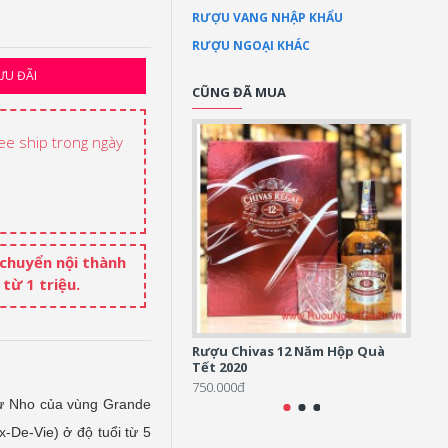
RƯỢU VANG NHẬP KHẨU
RƯỢU NGOẠI KHÁC
ƯU ĐÃI
CŨNG ĐÃ MUA
ree ship trong ngày
 chuyển nội thành
từ 1 triệu.
Rượu Chivas 12 Năm Hộp Quà
Rượu 
Tết 2020
5.500
750.000đ
 từ Nho của vùng Grande
-De-Vie) ở độ tuổi từ 5