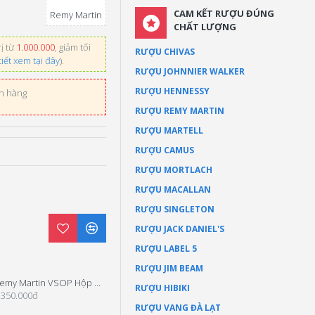
CAM KẾT RƯỢU ĐÚNG
Remy Martin
CHẤT LƯỢNG
ị từ
1.000.000
, giảm tối
RƯỢU CHIVAS
tiết xem tại đây
).
RƯỢU JOHNNIER WALKER
RƯỢU HENNESSY
ơn hàng
RƯỢU REMY MARTIN
RƯỢU MARTELL
RƯỢU CAMUS
RƯỢU MORTLACH
RƯỢU MACALLAN
RƯỢU SINGLETON
RƯỢU JACK DANIEL'S
RƯỢU LABEL 5
RƯỢU JIM BEAM
Remy Martin VSOP Hộp Quà 2025
Remy Martin 1738 Hộp Quà Tết 2025
RƯỢU HIBIKI
.350.000đ
2.400.000đ
RƯỢU VANG ĐÀ LẠT