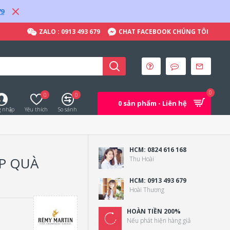
79
ZALO : 0913 493 679
CHAT FACEBOOK CHÚNG TÔI
0
0
0
0 sản phẩm - Liên hệ
 nhập
Yêu thích
So sánh
HCM: 0824 616 168
P QUÀ
Thu Hoài
HCM: 0913 493 679
Hoài Thương
HOÀN TIỀN 200%
Nếu phát hiện hàng giả