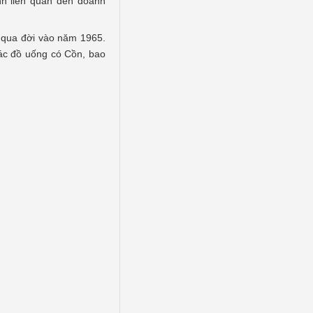
nh liên quan đến doanh
g qua đời vào năm 1965.
các đồ uống có Cồn, bao