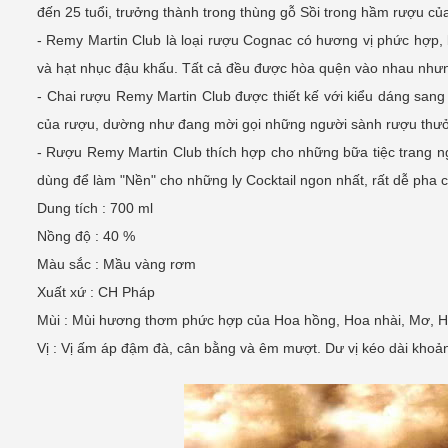
đến 25 tuổi, trưởng thành trong thùng gỗ Sồi trong hầm rượu c
- Remy Martin Club là loại rượu Cognac có hương vị phức hợp, 
và hạt nhục đậu khấu. Tất cả đều được hòa quện vào nhau nhưn
- Chai rượu Remy Martin Club được thiết kế với kiểu dáng sang 
của rượu, dường như đang mời gọi những người sành rượu thưở
- Rượu Remy Martin Club thích hợp cho những bữa tiệc trang ng
dùng để làm "Nền" cho những ly Cocktail ngon nhất, rất dễ pha 
Dung tích : 700 ml
Nồng độ : 40 %
Màu sắc : Mầu vàng rơm
Xuất xứ : CH Pháp
Mùi : Mùi hương thơm phức hợp của Hoa hồng, Hoa nhài, Mơ, H
Vị : Vị ấm áp đậm đà, cân bằng và êm mượt. Dư vị kéo dài khoả