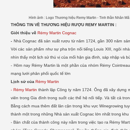
Hình ảnh : Logo Thương hiệu Remy Martin -
Tinh thần Nhân Mã
THÔNG TIN VỀ THƯƠNG HIỆU RƯỢU REMY MARTIN :
Giới thiệu về
Rémy Martin Cognac
-
Nhà Cognac đã sản xuất rượu từ năm 1724, gần 300 năm sản x
Với các sản phẩm như sự pha trộn nổi tiếng Louis XIII, ngôi 
nhìn thấy một lịch sử thú vị của mối hận gia đình, sáp nhập v
- Hôm nay Rémy Martin là một phần của nhóm Rémy Cointreau
mạng lưới phân phối quốc tế lớn
Lịch sử của
Rémy Martin
- Rémy Martin
thành lập Công ty năm 1724. Ông đã xây dựng mộ
viên trong Gia đình trong suốt các thế hệ nối tiếp. Và tất cả 
Bằng cách mua thêm đất lân cận trong khu vực Winegrowing tuyệ
thành một trong những Nhà sản xuất Cognac lớn nhất trong khu
- Bản chất của thành công này nằm trong việc tạo ra Rémy Mart