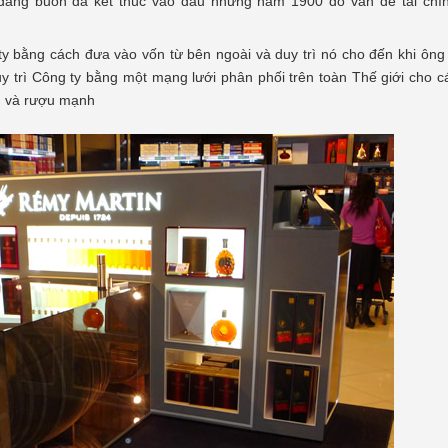
đáng buồn đã kết thúc vào đầu những năm 1900 do vấn đề tài chí
ty bằng cách đưa vào vốn từ bên ngoài và duy trì nó cho đến khi ôn
duy trì Công ty bằng một mạng lưới phân phối trên toàn Thế giới cho 
u và rượu mạnh