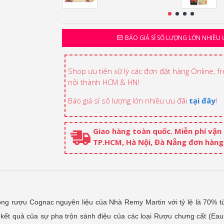
BÁO GIÁ SỈ SỐ LƯỢNG LỚN NHIỀU 
Shop ưu tiên xữ lý các đơn đặt hàng Online, f
nội thành HCM & HN!
Báo giá sỉ số lượng lớn nhiều ưu đãi
tại đây
!
Giao hàng toàn quốc. Miễn phí vận
TP.HCM, Hà Nội, Đà Nẵng đơn hàng 
dòng rượu Cognac nguyên liệu của Nhà Remy Martin với tỷ lệ là 70%
ết quả của sự pha trộn sành điệu của các loại
Rượu chưng cất
(Eaux