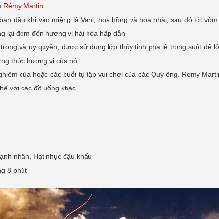
ủa
Rémy Martin
ban đầu khi vào miệng là Vani, hoa hồng và hoa nhài, sau đó tới vò
g lại đem đến hương vị hài hòa hấp dẫn
trọng và uy quyền, được sử dụng lớp thủy tinh pha lê trong suốt để l
ng thức hương vị của nó.
hiêm của hoặc các buổi tụ tập vui chơi của các Quý ông. Remy Martin
chế với các đồ uống khác
ạnh nhân, Hạt nhục đậu khẩu
ng 8 phút