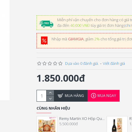
Miễn phí vận chuyển cho đơn hàng có giá tr
đa đến
40.000 VNĐ
tùy giá trị đơn hàng (
chi 
Nhập mã
GIAMGIA
, giảm
2%
cho tổng giá trị đ
Dựa vào 0 đánh giá.
-
Viết đánh giá
1.850.000đ
MUA HÀNG
MUA NGAY
CÙNG NHÃN HIỆU
Remy Martin XO Hộp Quà Tết 2025
5.500.000đ
1