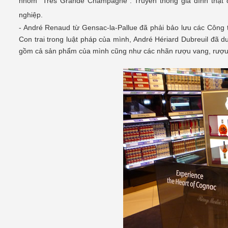
nhóm "Tres Grande Champagne". Truyền thống gia đình thật 
nghiệp.
- André Renaud từ Gensac-la-Pallue đã phải bảo lưu các Công 
Con trai trong luật pháp của mình, André Hériard Dubreuil đã 
gồm cả sản phẩm của mình cũng như các nhãn rượu vang, rượ