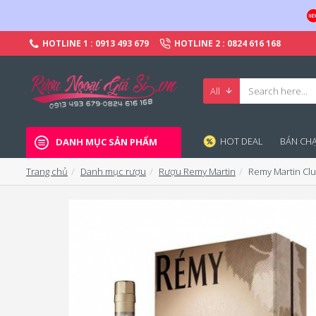
HOTLINE 1 : 0913 493 679
HOTLINE 2 : 0824 616 168
All
HOT DEAL
BÁN CHA
DANH MỤC SẢN PHẨM
Trang chủ
Danh mục rượu
Rượu Remy Martin
Remy Martin Cl