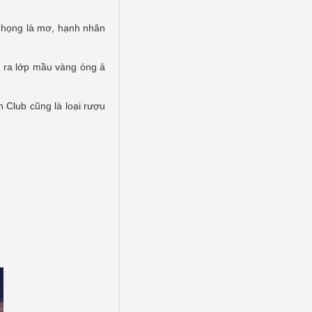
m họng là mơ, hạnh nhân
ộ ra lớp mầu vàng óng ả
 Club cũng là loại rượu