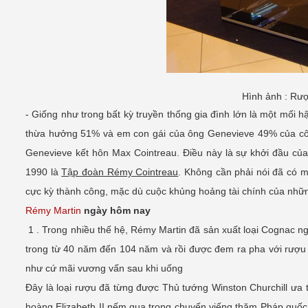
Hình ảnh : Rư
- Giống như trong bất kỳ truyền thống gia đình lớn là một mối h
thừa hưởng 51% và em con gái của ông Genevieve 49% của công
Genevieve kết hôn Max Cointreau. Điều này là sự khởi đầu củ
1990 là
Tập đoàn Rémy Cointreau
. Không cần phải nói đã có m
cực kỳ thành công, mặc dù cuộc khủng hoảng tài chính của nh
Rémy Martin
ngày hôm nay
1 . Trong nhiều thế hệ, Rémy Martin đã sản xuất loại Cognac ngo
trong từ 40 năm đến 104 năm và rồi được đem ra pha với rượu
như cứ mãi vương vấn sau khi uống
Đây là loại rượu đã từng được Thủ tướng Winston Churchill ưa
hoàng Elizabeth II nếm qua trong chuyến viếng thăm Pháp quố