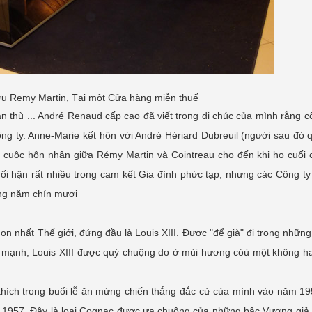
ợu Remy Martin, Tại một Cửa hàng miễn thuế
ận thù ... André Renaud cấp cao đã viết trong di chúc của mình rằng 
 ty. Anne-Marie kết hôn với André Hériard Dubreuil (người sau đó q
a cuộc hôn nhân giữa Rémy Martin và Cointreau cho đến khi họ cuối
ối hận rất nhiều trong cam kết Gia đình phức tạp, nhưng các Công ty
ững năm chín mươi
n nhất Thế giới, đứng đầu là Louis XIII. Được "để già" đi trong nhữn
 mạnh, Louis XIII được quý chuộng do ở mùi hương cóù một không hai
 thích trong buổi lễ ăn mừng chiến thắng đắc cử của mình vào năm 
c 1957. Đây là loại Cognac được ưa chuộng của những bậc Vương giả 