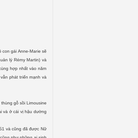
cô con gái Anne-Marie sẽ
uản lý Rémy Martin) và
 cùng hợp nhất vào năm
 vẫn phát triển mạnh và
g thùng gỗ sồi Limousine
 và ở cái vị hậu dường
1951 và cũng đã được Nữ
cũng như những ai sinh