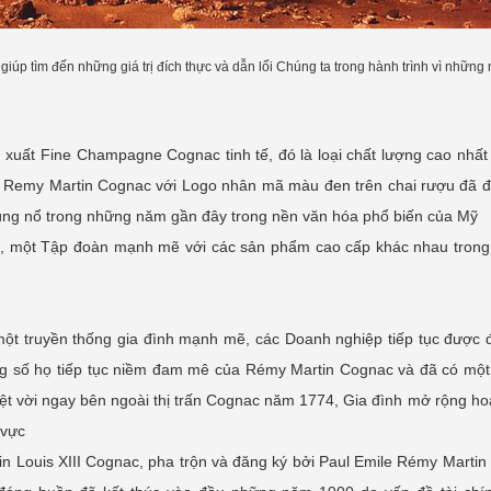
giúp tìm đến những giá trị đích thực và dẫn lối Chúng ta trong hành trình vì những
uất Fine Champagne Cognac tinh tế, đó là loại chất lượng cao nhất
nhà Remy Martin Cognac với Logo nhân mã màu đen trên chai rượu đã 
à bùng nổ trong những năm gần đây trong nền văn hóa phổ biến của Mỹ
, một Tập đoàn mạnh mẽ với các sản phẩm cao cấp khác nhau trong
t truyền thống gia đình mạnh mẽ, các Doanh nghiệp tiếp tục được đ
trong số họ tiếp tục niềm đam mê của Rémy Martin Cognac và đã có một
t vời ngay bên ngoài thị trấn Cognac năm 1774, Gia đình mở rộng ho
 vực
in Louis XIII Cognac, pha trộn và đăng ký bởi Paul Emile Rémy Marti