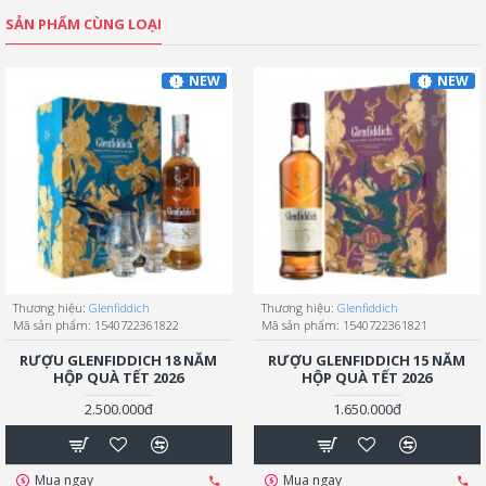
SẢN PHẨM CÙNG LOẠI
NEW
NEW
Thương hiệu:
Glenfiddich
Thương hiệu:
Glenfiddich
Mã sản phẩm:
1540722361822
Mã sản phẩm:
1540722361821
RƯỢU GLENFIDDICH 18 NĂM
RƯỢU GLENFIDDICH 15 NĂM
HỘP QUÀ TẾT 2026
HỘP QUÀ TẾT 2026
2.500.000đ
1.650.000đ
Mua ngay
Mua ngay