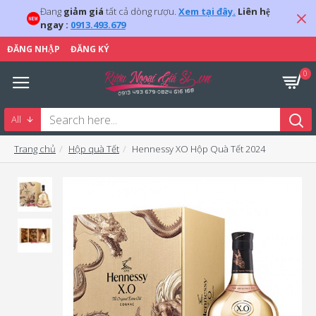
Đang
giảm giá
tất cả dòng rượu.
Xem tại đây.
Liên hệ
ngay :
0913.493.679
ĐĂNG NHẬP
ĐĂNG KÝ
0
All
Trang chủ
Hộp quà Tết
Hennessy XO Hộp Quà Tết 2024