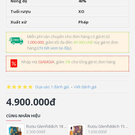
Nồng độ
40%
Tuổi rượu
XO
Xuất xứ
Pháp
Miễn phí vận chuyển cho đơn hàng có giá trị từ
1.000.000
, giảm tối đa đến
40.000 VNĐ
tùy giá trị đơn
hàng (
chi tiết xem tại đây
).
Nhập mã
GIAMGIA
, giảm
2%
cho tổng giá trị đơn hàng
Dựa vào 1 đánh giá.
-
Viết đánh giá
4.900.000đ
CÙNG NHÃN HIỆU
Rượu Glenfiddich 18 Năm Hộp Quà Tết 2026
Rượu Glenfiddich 15 Năm Hộp Quà Tết 2026
2.500.000đ
1.650.000đ