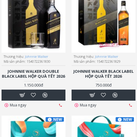
Thương hiệu:
Johnnie Walker
Thương hiệu:
Johnnie Walker
Mã sản phẩm:
1540722361830
Mã sản phẩm:
1540722361829
JOHNNIE WALKER DOUBLE
JOHNNIE WALKER BLACK LABEL
BLACK LABEL HỘP QUÀ TẾT 2026
HỘP QUÀ TẾT 2026
1.150.000đ
750.000đ
Mua ngay
Mua ngay
NEW
NEW