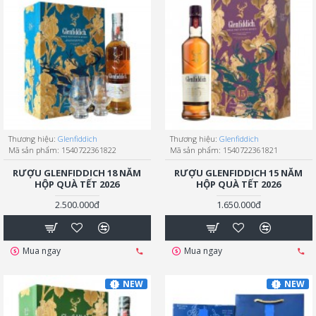
Thương hiệu:
Glenfiddich
Thương hiệu:
Glenfiddich
Mã sản phẩm:
1540722361822
Mã sản phẩm:
1540722361821
RƯỢU GLENFIDDICH 18 NĂM
RƯỢU GLENFIDDICH 15 NĂM
HỘP QUÀ TẾT 2026
HỘP QUÀ TẾT 2026
2.500.000đ
1.650.000đ
Mua ngay
Mua ngay
NEW
NEW