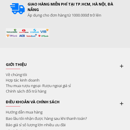
GIAO HÀNG MIỄN PHÍ TẠI TP.HCM, HÀ NỘI, ĐÀ
NẴNG
Áp dụng cho đơn hàng từ 1000.000đ trở lên
GIỚI THIỆU
Về chúng tôi
Hợp tác kinh doanh
Thu mua rượu ngoại- Rượu ngoại giá sỉ
Chính sách đổi trả hàng
ĐIỀU KHOẢN VÀ CHÍNH SÁCH
Hướng dẫn mua hàng
Bao lâu tôi nhận được hàng sau khi thanh toán?
Báo giá sỉ số lượng lớn nhiều ưu đãi