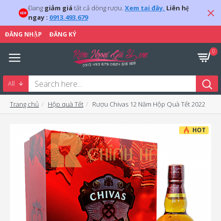
Đang
giảm giá
tất cả dòng rượu.
Xem tại đây.
Liên hệ
ngay :
0913.493.679
ĐĂNG NHẬP
ĐĂNG KÝ
0
All
Trang chủ
Hộp quà Tết
Rượu Chivas 12 Năm Hộp Quà Tết 2022
HOT