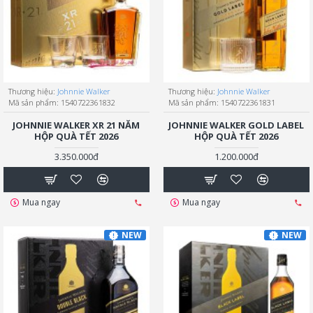
Thương hiệu:
Johnnie Walker
Thương hiệu:
Johnnie Walker
Mã sản phẩm:
1540722361832
Mã sản phẩm:
1540722361831
JOHNNIE WALKER XR 21 NĂM
JOHNNIE WALKER GOLD LABEL
HỘP QUÀ TẾT 2026
HỘP QUÀ TẾT 2026
3.350.000đ
1.200.000đ
Mua ngay
Mua ngay
NEW
NEW