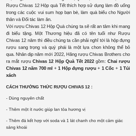
Rượu Chivas
12 Hộp quà Tết thích hợp sử dụng làm đồ uống
trong các cuộc vui sum họp bạn bè, làm quà biếu cho Người
thân và Đối tác làm ăn.
Với rượu Chivas 12 Hộp Quà chúng ta sẽ rất an tâm khi mang
đi biếu tặng. Một Thương hiệu đã có tên tuổi như Rượu
Chivas 12 năm thì điều chúng ta cần phải nghĩ tới là hộp đựng
rượu sang trọng và quý phái là một lựa chon không thể bỏ
qua. Nhân dịp năm mới 2022, Hãng rượu Chivas Brothers cho
ra mắt rượu
Chivas 12 Hộp Quà Tết 2022
gồm:
Chai rượu
Chivas 12 năm 700 ml
+
1 Hộp đựng rượu
+
1 Cốc
+
1 Túi
xách
CÁCH THƯỞNG THỨC RƯỢU CHIVAS 12 :
- Dùng nguyên chất
- Thêm một ít nước giúp lan tỏa hương vị
- Thêm đá kết hợp với soda và 1 lát chanh cho một cảm giác
sảng khoái