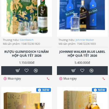
Thương hiệu:
Glenfiddich
Thương hiệu:
Johnnie Walker
Mã sản phẩm:
1540722361820
Mã sản phẩm:
1540722361833
RƯỢU GLENFIDDICH 12 NĂM
JOHNNIE WALKER BLUE LABEL
HỘP QUÀ TẾT 2026
HỘP QUÀ TẾT 2026
1.150.000đ
5.400.000đ
Mua ngay
Mua ngay
NEW
NEW