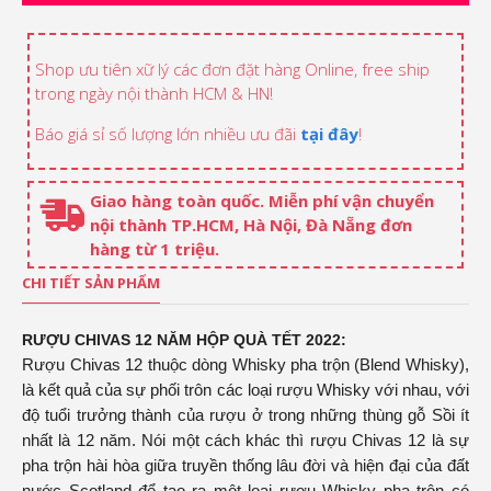
Shop ưu tiên xữ lý các đơn đặt hàng Online, free ship
trong ngày nội thành HCM & HN!
Báo giá sỉ số lượng lớn nhiều ưu đãi
tại đây
!
Giao hàng toàn quốc. Miễn phí vận chuyển
nội thành TP.HCM, Hà Nội, Đà Nẵng đơn
hàng từ 1 triệu.
CHI TIẾT SẢN PHẨM
RƯỢU CHIVAS 12 NĂM HỘP QUÀ TẾT 2022:
Rượu Chivas 12 thuộc dòng Whisky pha trộn (Blend Whisky),
là kết quả của sự phối trôn các loại rượu Whisky với nhau, với
độ tuổi trưởng thành của rượu ở trong những thùng gỗ Sồi ít
nhất là 12 năm. Nói một cách khác thì rượu Chivas 12 là sự
pha trộn hài hòa giữa truyền thống lâu đời và hiện đại của đất
nước Scotland để tạo ra môt loại rượu Whisky pha trộn có