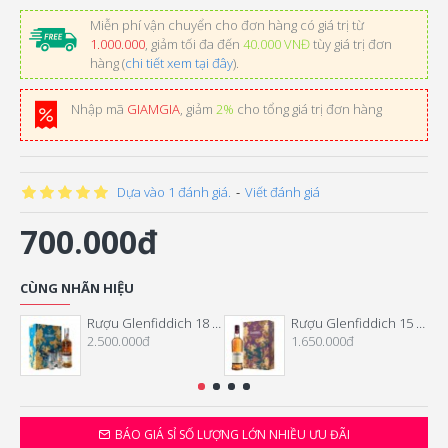
Miễn phí vận chuyển cho đơn hàng có giá trị từ
1.000.000
, giảm tối đa đến
40.000 VNĐ
tùy giá trị đơn
hàng (
chi tiết xem tại đây
).
Nhập mã
GIAMGIA
, giảm
2%
cho tổng giá trị đơn hàng
Dựa vào 1 đánh giá.
-
Viết đánh giá
700.000đ
CÙNG NHÃN HIỆU
Rượu Glenfiddich 18 Năm Hộp Quà Tết 2026
Rượu Glenfiddich 15 Năm Hộp Quà Tết 2026
2.500.000đ
1.650.000đ
BÁO GIÁ SỈ SỐ LƯỢNG LỚN NHIỀU ƯU ĐÃI