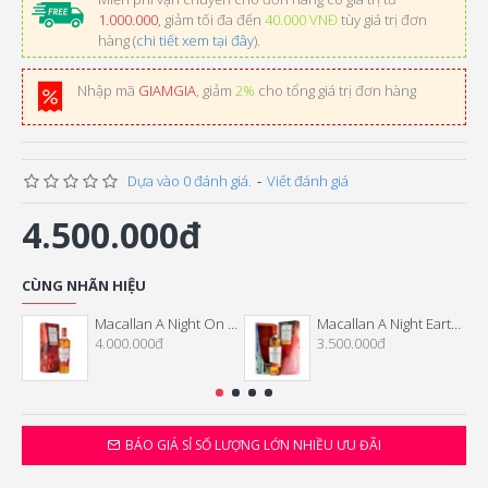
1.000.000
, giảm tối đa đến
40.000 VNĐ
tùy giá trị đơn
hàng (
chi tiết xem tại đây
).
Nhập mã
GIAMGIA
, giảm
2%
cho tổng giá trị đơn hàng
Dựa vào 0 đánh giá.
-
Viết đánh giá
4.500.000đ
CÙNG NHÃN HIỆU
Macallan A Night On Earth The First Light - Tết 2026
Macallan A Night Earth The Journey
4.000.000đ
3.500.000đ
BÁO GIÁ SỈ SỐ LƯỢNG LỚN NHIỀU ƯU ĐÃI