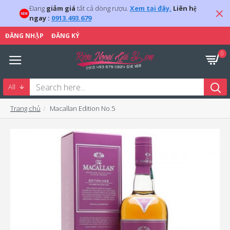
Đang
giảm giá
tất cả dòng rượu.
Xem tại đây.
Liên hệ
ngay :
0913.493.679
ĐĂNG NHẬP
ĐĂNG KÝ
0
All
Trang chủ
Macallan Edition No.5