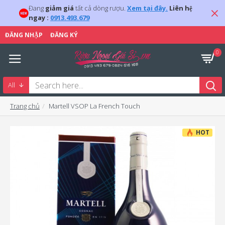
Đang
giảm giá
tất cả dòng rượu.
Xem tại đây.
Liên hệ
ngay :
0913.493.679
ĐĂNG NHẬP
ĐĂNG KÝ
0
All
Trang chủ
Martell VSOP La French Touch
HOT