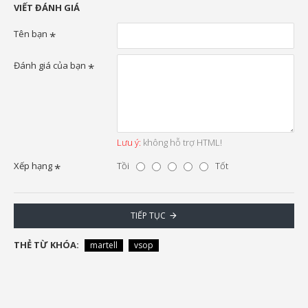
VIẾT ĐÁNH GIÁ
Tên bạn
Đánh giá của bạn
Lưu ý:
không hỗ trợ HTML!
Xếp hạng
Tồi
Tốt
TIẾP TỤC
THẺ TỪ KHÓA:
martell
vsop