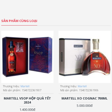
SẢN PHẨM CÙNG LOẠI
Thương hiệu:
Martell
Thương hiệu:
Martell
Mã sản phẩm:
1540722361907
Mã sản phẩm:
1540722361906
MARTELL VSOP HỘP QUÀ TẾT
MARTELL XO COGNAC 700ML
2024
5.000.000đ
1.400.000đ