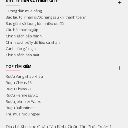
ĐIỀU KHOẢN VÀ CHÍNH SÁCH
Hướng dẫn mua hàng
Bao lâu tôi nhận được hàng sau khi thanh toán?
Báo giá sỉ số lượng lớn nhiều ưu đãi
Câu hỏi thường gặp
Chính sách bảo hành
Chính sách xử lý dữ liệu cá nhân
Cảnh báo giả mạo
Chính sách bảo mật
TOP TÌM KIẾM
Rượu Vang nhập khẩu
Rượu Chivas 18
Rượu Chivas 21
Rượu Hennessy XO
Rượu Johnnier Walker
Rượu Ballantines
Thu mua rượu ngoại
Địa chỉ: Khu vực Quận Tân Bình, Quận Tân Phú, Quận 1,