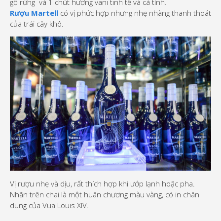
gỗ rừng và 1 chút hương vani tinh tế và cá tính.
Rượu Martell
có vị phức hợp nhưng nhẹ nhàng thanh thoát
của trái cây khô.
Vị rượu nhẹ và dịu, rất thích hợp khi ướp lạnh hoặc pha.
Nhãn trên chai là một huân chương màu vàng, có in chân
dung của Vua Louis XIV.