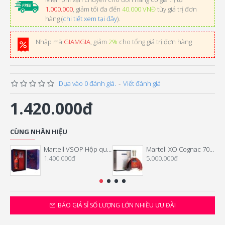
1.000.000
, giảm tối đa đến
40.000 VNĐ
tùy giá trị đơn
hàng (
chi tiết xem tại đây
).
Nhập mã
GIAMGIA
, giảm
2%
cho tổng giá trị đơn hàng
Dựa vào 0 đánh giá.
-
Viết đánh giá
1.420.000đ
CÙNG NHÃN HIỆU
Martell VSOP Hộp quà Tết 2024
Martell XO Cognac 700ml
1.400.000đ
5.000.000đ
BÁO GIÁ SỈ SỐ LƯỢNG LỚN NHIỀU ƯU ĐÃI