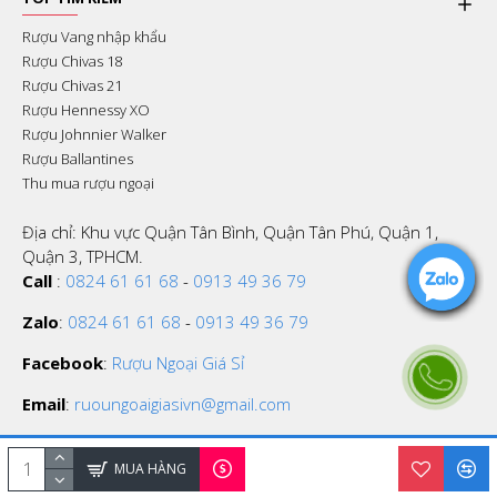
Rượu Vang nhập khẩu
Rượu Chivas 18
Rượu Chivas 21
Rượu Hennessy XO
Rượu Johnnier Walker
Rượu Ballantines
Thu mua rượu ngoại
Địa chỉ: Khu vực Quận Tân Bình, Quận Tân Phú, Quận 1,
Quận 3, TPHCM.
Call
:
0824 61 61 68
-
0913 49 36 79
Zalo
:
0824 61 61 68
-
0913 49 36 79
Facebook
:
Rượu Ngoại Giá Sỉ
Email
:
ruoungoaigiasivn@gmail.com
MUA HÀNG