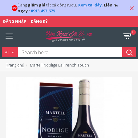
Đang
giảm giá
tất cả dòng rượu.
Xem tại đây.
Liên hệ
ngay :
0913.493.679
ĐĂNG NHẬP
ĐĂNG KÝ
0
All
Trang chủ
Martell Noblige La French Touch