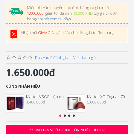
Miễn phí vận chuyển cho đơn hàng có giá trị từ
1.000.000
, giảm tối đa đến
40.000 VNĐ
tùy giá trị đơn
hàng (
chi tiết xem tại đây
).
Nhập mã
GIAMGIA
, giảm
2%
cho tổng giá trị đơn hàng
Dựa vào 0 đánh giá.
-
Viết đánh giá
1.650.000đ
CÙNG NHÃN HIỆU
Martell VSOP Hộp quà Tết 2024
Martell XO Cognac 700ml
1.400.000đ
5.000.000đ
BÁO GIÁ SỈ SỐ LƯỢNG LỚN NHIỀU ƯU ĐÃI