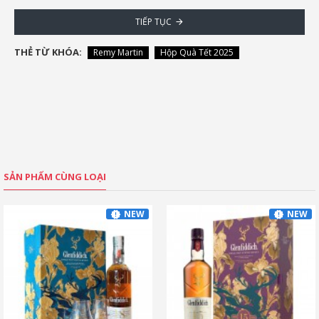
TIẾP TỤC
THẺ TỪ KHÓA:
Remy Martin
Hộp Quà Tết 2025
SẢN PHẨM CÙNG LOẠI
NEW
NEW