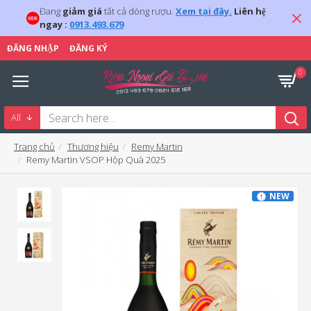
Đang
giảm giá
tất cả dòng rượu.
Xem tại đây.
Liên hệ
ngay :
0913.493.679
ĐĂNG NHẬP
ĐĂNG KÝ
0
All
Trang chủ
Thương hiệu
Remy Martin
Remy Martin VSOP Hộp Quà 2025
NEW