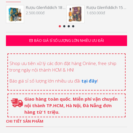
Rượu Glenfiddich 18 Năm Hộp Quà Tết 2026
Rượu Glenfiddich 15 Năm Hộp Quà Tết 2026
2.500.000đ
1.650.000đ
BÁO GIÁ SỈ SỐ LƯỢNG LỚN NHIỀU ƯU ĐÃI
Shop ưu tiên xữ lý các đơn đặt hàng Online, free ship
trong ngày nội thành HCM & HN!
Báo giá sỉ số lượng lớn nhiều ưu đãi
tại đây
!
Giao hàng toàn quốc. Miễn phí vận chuyển
nội thành TP.HCM, Hà Nội, Đà Nẵng đơn
hàng từ 1 triệu.
CHI TIẾT SẢN PHẨM