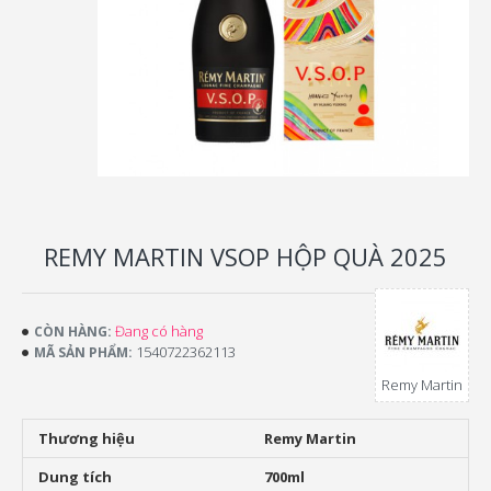
REMY MARTIN VSOP HỘP QUÀ 2025
Đang có hàng
CÒN HÀNG:
1540722362113
MÃ SẢN PHẨM:
Remy Martin
Thương hiệu
Remy Martin
Dung tích
700ml