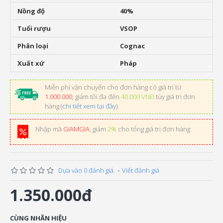
Nồng độ
40%
Tuổi rượu
VSOP
Phân loại
Cognac
Xuất xứ
Pháp
Miễn phí vận chuyển cho đơn hàng có giá trị từ
1.000.000
, giảm tối đa đến
40.000 VNĐ
tùy giá trị đơn
hàng (
chi tiết xem tại đây
).
Nhập mã
GIAMGIA
, giảm
2%
cho tổng giá trị đơn hàng
Dựa vào 0 đánh giá.
-
Viết đánh giá
1.350.000đ
CÙNG NHÃN HIỆU