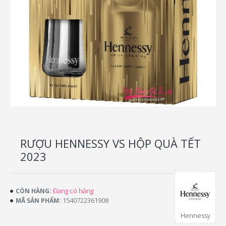
RƯỢU HENNESSY VS HỘP QUÀ TẾT
2023
Đang có hàng
CÒN HÀNG:
1540722361908
MÃ SẢN PHẨM:
Hennessy