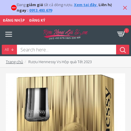
Đang
giảm giá
tất cả dòng rượu.
Xem tại đây.
Liên hệ
ngay :
0913.493.679
ĐĂNG NHẬP
ĐĂNG KÝ
0
All
Trang chủ
Rượu Hennessy Vs Hộp quà Tết 2023