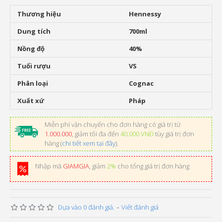
Thương hiệu
Hennessy
Dung tích
700ml
Nồng độ
40%
Tuổi rượu
VS
Phân loại
Cognac
Xuất xứ
Pháp
Miễn phí vận chuyển cho đơn hàng có giá trị từ
1.000.000
, giảm tối đa đến
40.000 VNĐ
tùy giá trị đơn
hàng (
chi tiết xem tại đây
).
Nhập mã
GIAMGIA
, giảm
2%
cho tổng giá trị đơn hàng
Dựa vào 0 đánh giá.
-
Viết đánh giá