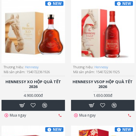
NEW
NEW
Thương hiệu:
Hennessy
Thương hiệu:
Hennessy
Mã sản phẩm:
1540722361926
Mã sản phẩm:
1540722361925
HENNESSY XO HỘP QUÀ TẾT
HENNESSY VSOP HỘP QUÀ TẾT
2026
2026
4.900.000đ
1.650.000đ
Mua ngay
Mua ngay
NEW
NEW