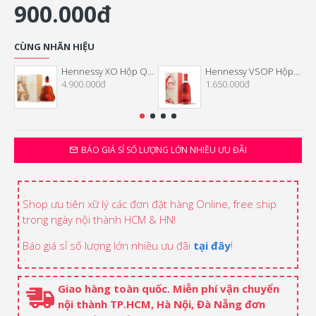
900.000đ
CÙNG NHÃN HIỆU
Hennessy XO Hộp Quà Tết 2026
Hennessy VSOP Hộp Quà Tết 2026
4.900.000đ
1.650.000đ
BÁO GIÁ SỈ SỐ LƯỢNG LỚN NHIỀU ƯU ĐÃI
Shop ưu tiên xữ lý các đơn đặt hàng Online, free ship
trong ngày nội thành HCM & HN!
Báo giá sỉ số lượng lớn nhiều ưu đãi
tại đây
!
Giao hàng toàn quốc. Miễn phí vận chuyển
nội thành TP.HCM, Hà Nội, Đà Nẵng đơn