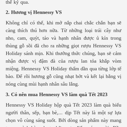
thế kỷ qua.
2. Hương vị Hennessy VS
Không chỉ có thế, khi mở nắp chai chắc chắn bạn sẽ
càng thích thú hơn nữa. Từ những loại trái cây như
nho, cam, quýt, táo và hạnh nhân được ủ kín trong
thùng gỗ sồi đã cho ra những giọt rượu Hennessy VS
Holiday sánh mịn. Khi thưởng thức chúng, bạn sẽ cảm
nhận được vị đậm đà của rượu lan tỏa khắp vòm
miệng. Hennessy VS Holiday thấm dần qua từng lớp tế
bào. Để rồi hương gỗ cũng nhạt bớt và kết lại bằng vị
nóng cùng mùi hạnh nhân sâu lắng.
3. Có nên mua Hennessy VS làm quà Tết 2023
Hennessy VS Holiday hộp quà Tết 2023
làm quà biếu
người thân, sếp, bạn bè,... dịp Tết này là một sự lựa
chọn vô cùng sáng suốt. Bởi dòng sản phẩm này mang