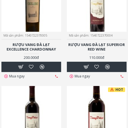
Mã sản phẩm:
1540722370005
Mã sản phẩm:
1540722370004
RƯỢU VANG ĐÀ LẠT
RƯỢU VANG ĐÀ LẠT SUPERIOR
EXCELLENCE CHARDONNAY
RED WINE
200.000đ
110.000đ
Mua ngay
Mua ngay
HOT