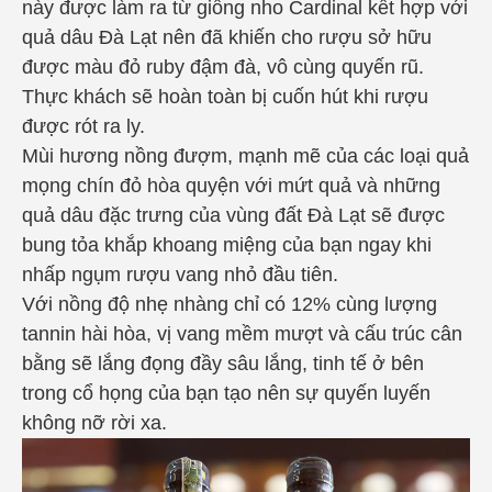
này được làm ra từ giống nho Cardinal kết hợp với
quả dâu Đà Lạt nên đã khiến cho rượu sở hữu
được màu đỏ ruby đậm đà, vô cùng quyến rũ.
Thực khách sẽ hoàn toàn bị cuốn hút khi rượu
được rót ra ly.
Mùi hương nồng đượm, mạnh mẽ của các loại quả
mọng chín đỏ hòa quyện với mứt quả và những
quả dâu đặc trưng của vùng đất Đà Lạt sẽ được
bung tỏa khắp khoang miệng của bạn ngay khi
nhấp ngụm rượu vang nhỏ đầu tiên.
Với nồng độ nhẹ nhàng chỉ có 12% cùng lượng
tannin hài hòa, vị vang mềm mượt và cấu trúc cân
bằng sẽ lắng đọng đầy sâu lắng, tinh tế ở bên
trong cổ họng của bạn tạo nên sự quyến luyến
không nỡ rời xa.