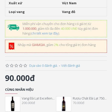
Xuất xứ
Việt Nam
Loại vang
Vang đỏ
Miễn phí vận chuyển cho đơn hàng có giá trị từ
1.000.000
, giảm tối đa đến
40.000 VNĐ
tùy giá trị đơn
hàng (
chi tiết xem tại đây
).
Nhập mã
GIAMGIA
, giảm
2%
cho tổng giá trị đơn hàng
Dựa vào 0 đánh giá.
-
Viết đánh giá
90.000đ
CÙNG NHÃN HIỆU
Vang Đà Lạt Excellence Cabernet Merlot
Rượu Chát Đà Lạt 750 ML
200.000đ
70.000đ