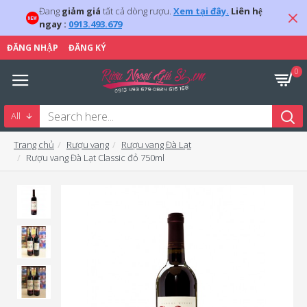
Đang
giảm giá
tất cả dòng rượu.
Xem tại đây.
Liên hệ
ngay :
0913.493.679
ĐĂNG NHẬP
ĐĂNG KÝ
0
All
Trang chủ
Rượu vang
Rượu vang Đà Lạt
Rượu vang Đà Lạt Classic đỏ 750ml