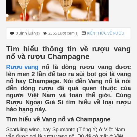
0 Bình luận(s)
2355 Lượt xem(s)
KIẾN THỨC VỀ RƯỢU
Tìm hiểu thông tin về rượu vang
nổ và rượu Champagne
Rượu vang
nổ là dòng rượu vang được
lên men 2 lần để tạo ra sủi bọt gọi là vang
nổ hay Champage. Nói đến Vang nổ là nói
đến dòng rượu đã quá quen thuộc của
người Việt Nam và toàn thế giới. Cùng
Rượu Ngoại Giá Sỉ tìm hiểu về loại rượu
hảo hạng này.
Tìm hiểu về Vang nổ và Champagne
Sparkling wine, hay Spumante (Tiếng Ý) ở Việt Nam
vẫn được gọi là rượu vang nổ. Dù đã có mặt ở Việt