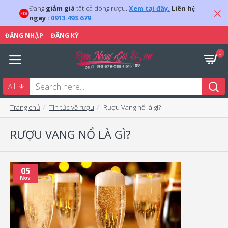
Đang
giảm giá
tất cả dòng rượu.
Xem tại đây.
Liên hệ
ngay :
0913.493.679
ĐĂNG NHẬP
ĐĂNG KÝ
0
All
Trang chủ
Tin tức về rượu
Rượu Vang nổ là gì?
RƯỢU VANG NỔ LÀ GÌ?
05
Nov