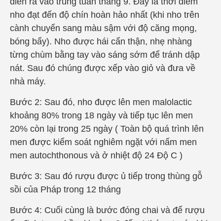
diễn ra vào trung tuần tháng 9. Đây là thời điểm
nho đạt đến độ chín hoàn hảo nhất (khi nho trên
cành chuyển sang màu sậm với độ căng mọng,
bóng bẩy). Nho được hái cẩn thận, nhẹ nhàng
từng chùm bằng tay vào sáng sớm để tránh dập
nát. Sau đó chúng được xếp vào giỏ và đưa về
nhà máy.
Bước 2: Sau đó, nho được lên men malolactic
khoảng 80% trong 18 ngày và tiếp tục lên men
20% còn lại trong 25 ngày ( Toàn bộ quá trình lên
men được kiểm soát nghiêm ngặt với nấm men
men autochthonous và ở nhiệt độ 24 Độ C )
Bước 3: Sau đó rượu được ủ tiếp trong thùng gỗ
sồi của Pháp trong 12 tháng
Bước 4: Cuối cùng là bước đóng chai và để rượu