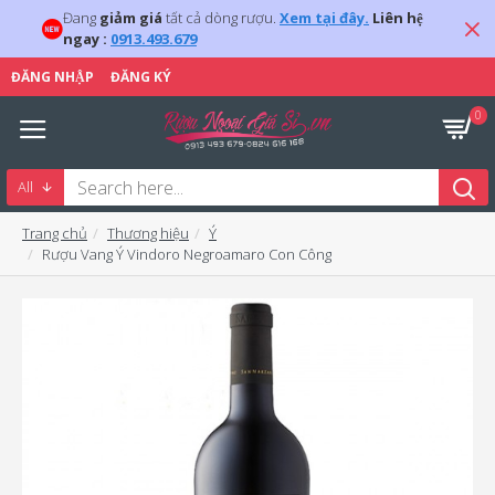
Đang
giảm giá
tất cả dòng rượu.
Xem tại đây.
Liên hệ
ngay :
0913.493.679
ĐĂNG NHẬP
ĐĂNG KÝ
0
All
Trang chủ
Thương hiệu
Ý
Rượu Vang Ý Vindoro Negroamaro Con Công