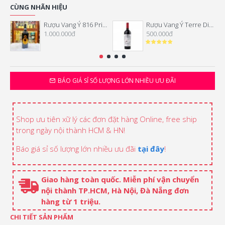
CÙNG NHÃN HIỆU
Rượu Vang Ý 816 Primitivo Di Manduria
Rượu Vang Ý Terre Di Mario Vino Rosso
1.000.000đ
500.000đ
BÁO GIÁ SỈ SỐ LƯỢNG LỚN NHIỀU ƯU ĐÃI
Shop ưu tiên xữ lý các đơn đặt hàng Online, free ship
trong ngày nội thành HCM & HN!
Báo giá sỉ số lượng lớn nhiều ưu đãi
tại đây
!
Giao hàng toàn quốc. Miễn phí vận chuyển
nội thành TP.HCM, Hà Nội, Đà Nẵng đơn
hàng từ 1 triệu.
CHI TIẾT SẢN PHẨM