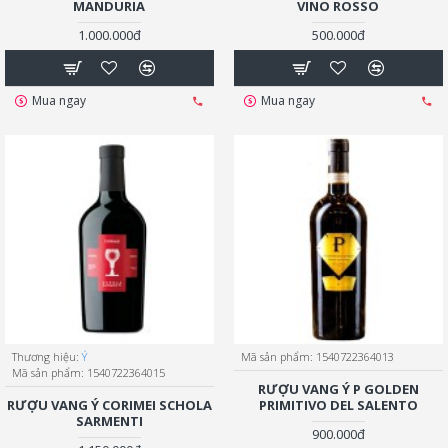
MANDURIA
VINO ROSSO
1.000.000đ
500.000đ
Mua ngay
Mua ngay
Thương hiệu:
Ý
Mã sản phẩm:
1540722364013
Mã sản phẩm:
1540722364015
RƯỢU VANG Ý P GOLDEN
RƯỢU VANG Ý CORIMEI SCHOLA
PRIMITIVO DEL SALENTO
SARMENTI
900.000đ