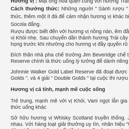
Hương vị :
Mật ong hòa quện cùng với hương Trái c
Cách thưởng thức:
Những người " Sành rượu " t
thức, thêm một ít đá để cảm nhận hương vị khác biệ
Socola đắng
.
Rượu
được biết đến với hương vị nồng nàn, êm đ
vị Khói nhẹ. Sau chuyển dần thành hương Trái câ
họng trước khi nhường cho hương vị đầy quyến rũ 
Đích thân nhà pha chế trưởng Jim Beveridge chế t
Reserve chính là thức uống lý tưởng để dành riêng
Johnnie Walker Gold Label Reserve đã đoạt được n
Golds ", và 4 giải " Double Golds " tại cuộc thi rư
Hương vị cá tính, mạnh mẽ cuộc sống
Trẻ trung, mạnh mẽ với vị Khói, Vani ngọt lẫn gia
thức uống khác
Sở hữu hương vị Whisky Scotland truyền thống. 
nhau. Với hàng loạt giải thưởng uy tín, nhãn hiệu