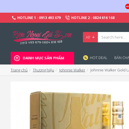
HOTLINE 1 : 0913 493 679
HOTLINE 2 : 0824 616 168
All
HOT DEAL
BÁN CHA
DANH MỤC SẢN PHẨM
Trang chủ
Thương hiệu
Johnnie Walker
Johnnie Walker Gold L