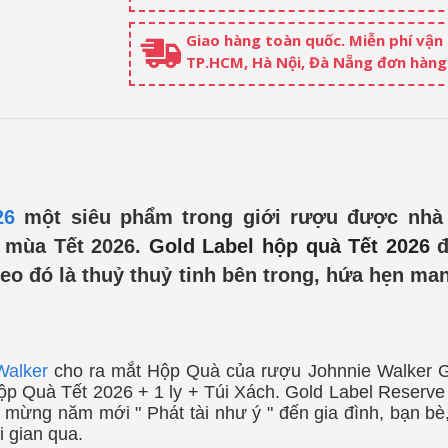
Giao hàng toàn quốc. Miễn phí vận
TP.HCM, Hà Nội, Đà Nẵng đơn hàng 
26
một siêu phẩm trong giới rượu được nh
o mùa Tết 2026.
Gold Label hộp quà Tết 2026
đ
o đó là thuỷ thuỷ tinh bên trong, hứa hẹn man
Walker
cho ra mắt Hộp Quà của rượu Johnnie Walker G
ộp Quà Tết 2026 + 1 ly + Túi Xách. Gold Label Reserv
c mừng năm mới " Phát tài như ý " đến gia đình, bạn bè
i gian qua.