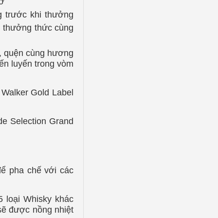
hớ
g trước khi thưởng
hi thưởng thức cùng
ế, quện cùng hương
ến luyến trong vòm
 Walker Gold Label
de Selection Grand
để pha chế với các
5 loại Whisky khác
 sẽ được nồng nhiệt