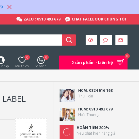
79
ZALO : 0913 493 679
CHAT FACEBOOK CHÚNG TÔI
0
0
0
0 sản phẩm - Liên hệ
 nhập
Yêu thích
So sánh
HCM: 0824 616 168
 LABEL
Thu Hoài
HCM: 0913 493 679
Hoài Thương
HOÀN TIỀN 200%
Nếu phát hiện hàng giả