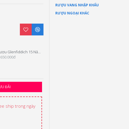
RƯỢU VANG NHẬP KHẨU
RƯỢU NGOẠI KHÁC
Rượu Glenfiddich 15 Năm Hộp Quà Tết 2026
Rượu Glenfiddich 12 Năm Hộp Quà Tết 2026
.650.000đ
1.150.000đ
ƯU ĐÃI
ree ship trong ngày