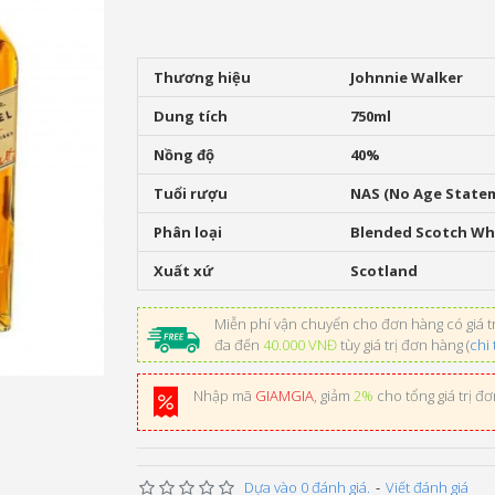
Thương hiệu
Johnnie Walker
Dung tích
750ml
Nồng độ
40%
Tuổi rượu
NAS (No Age State
Phân loại
Blended Scotch Wh
Xuất xứ
Scotland
Miễn phí vận chuyển cho đơn hàng có giá tr
đa đến
40.000 VNĐ
tùy giá trị đơn hàng (
chi 
Nhập mã
GIAMGIA
, giảm
2%
cho tổng giá trị đ
Dựa vào 0 đánh giá.
-
Viết đánh giá