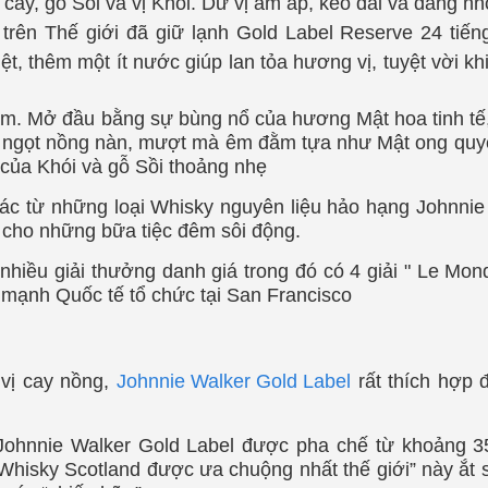
ây, gỗ Sồi và vị Khói. Dư vị ấm áp, kéo dài và đáng n
rên Thế giới đã giữ lạnh Gold Label Reserve 24 tiến
t, thêm một ít nước giúp lan tỏa hương vị, tuyệt vời k
ằm. Mở đầu bằng sự bùng nổ của hương Mật hoa tinh t
y ngọt nồng nàn, mượt mà êm đằm tựa như Mật ong quy
của Khói và gỗ Sồi thoảng nhẹ
ác từ những loại Whisky nguyên liệu hảo hạng Johnnie
 cho những bữa tiệc đêm sôi động.
hiều giải thưởng danh giá trong đó có 4 giải " Le Mon
ợu mạnh Quốc tế tổ chức tại San Francisco
 vị cay nồng,
Johnnie Walker Gold Label
rất thích hợp 
Johnnie Walker Gold Label được pha chế từ khoảng 3
 “Whisky Scotland được ưa chuộng nhất thế giới” này ắt