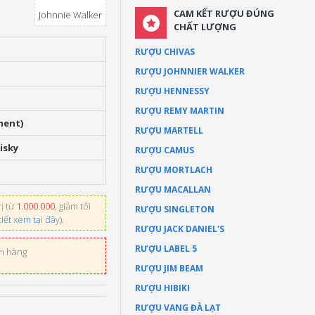
CAM KẾT RƯỢU ĐÚNG
Johnnie Walker
CHẤT LƯỢNG
RƯỢU CHIVAS
RƯỢU JOHNNIER WALKER
RƯỢU HENNESSY
RƯỢU REMY MARTIN
ment)
RƯỢU MARTELL
isky
RƯỢU CAMUS
RƯỢU MORTLACH
RƯỢU MACALLAN
ị từ
1.000.000
, giảm tối
RƯỢU SINGLETON
tiết xem tại đây
).
RƯỢU JACK DANIEL'S
RƯỢU LABEL 5
ơn hàng
RƯỢU JIM BEAM
RƯỢU HIBIKI
RƯỢU VANG ĐÀ LẠT