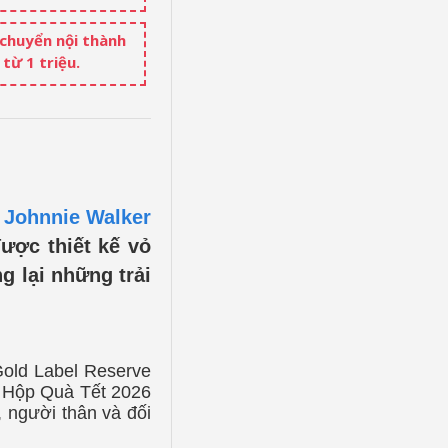
 chuyển nội thành
từ 1 triệu.
à
Johnnie Walker
ược thiết kế vỏ
g lại những trải
old Label Reserve
e Hộp Quà Tết 2026
, người thân và đối