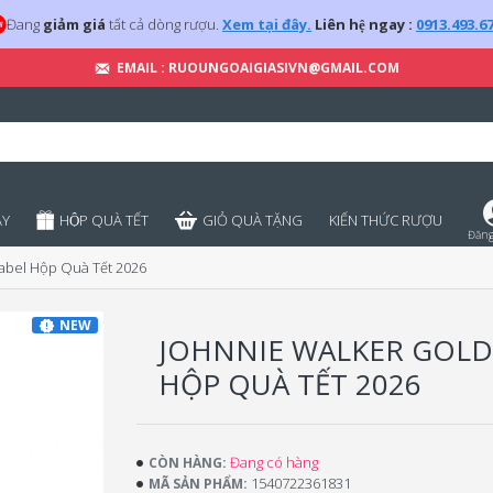
Đang
giảm giá
tất cả dòng rượu.
Xem tại đây.
Liên hệ ngay :
0913.493.6
EMAIL : RUOUNGOAIGIASIVN@GMAIL.COM
̣Y
HỘP QUÀ TẾT
GIỎ QUÀ TẶNG
KIẾN THỨC RƯỢU
Đăng
abel Hộp Quà Tết 2026
NEW
JOHNNIE WALKER GOLD
HỘP QUÀ TẾT 2026
Đang có hàng
CÒN HÀNG:
1540722361831
MÃ SẢN PHẨM: