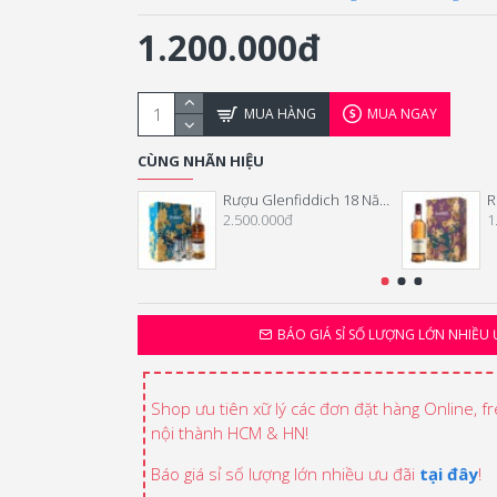
1.200.000đ
MUA HÀNG
MUA NGAY
CÙNG NHÃN HIỆU
Rượu Glenfiddich 18 Năm Hộp Quà Tết 2026
2.500.000đ
1
BÁO GIÁ SỈ SỐ LƯỢNG LỚN NHIỀU 
Shop ưu tiên xữ lý các đơn đặt hàng Online, f
nội thành HCM & HN!
Báo giá sỉ số lượng lớn nhiều ưu đãi
tại đây
!