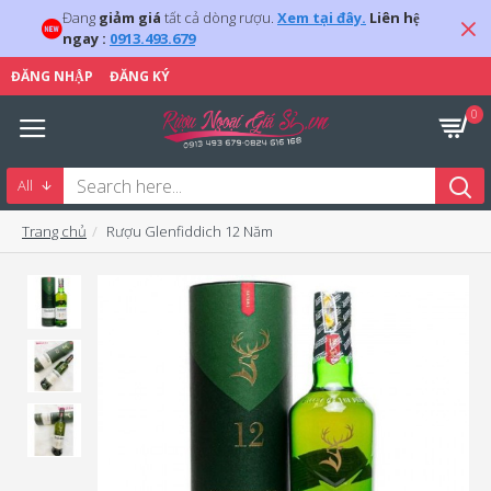
Đang
giảm giá
tất cả dòng rượu.
Xem tại đây.
Liên hệ
ngay :
0913.493.679
ĐĂNG NHẬP
ĐĂNG KÝ
0
All
Trang chủ
Rượu Glenfiddich 12 Năm