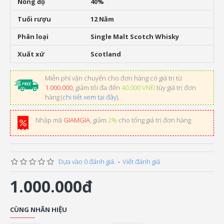
Nồng độ
40%
Tuổi rượu
12 Năm
Phân loại
Single Malt Scotch Whisky
Xuất xứ
Scotland
Miễn phí vận chuyển cho đơn hàng có giá trị từ
1.000.000
, giảm tối đa đến
40.000 VNĐ
tùy giá trị đơn
hàng (
chi tiết xem tại đây
).
Nhập mã
GIAMGIA
, giảm
2%
cho tổng giá trị đơn hàng
Dựa vào 0 đánh giá.
-
Viết đánh giá
1.000.000đ
CÙNG NHÃN HIỆU