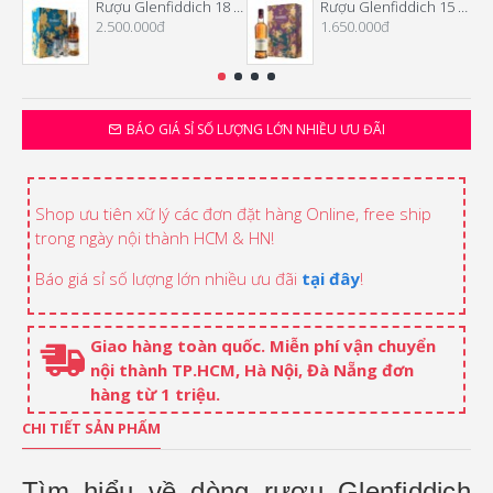
Rượu Glenfiddich 18 Năm Hộp Quà Tết 2026
Rượu Glenfiddich 15 Năm Hộp Quà Tết 2026
2.500.000đ
1.650.000đ
BÁO GIÁ SỈ SỐ LƯỢNG LỚN NHIỀU ƯU ĐÃI
Shop ưu tiên xữ lý các đơn đặt hàng Online, free ship
trong ngày nội thành HCM & HN!
Báo giá sỉ số lượng lớn nhiều ưu đãi
tại đây
!
Giao hàng toàn quốc. Miễn phí vận chuyển
nội thành TP.HCM, Hà Nội, Đà Nẵng đơn
hàng từ 1 triệu.
CHI TIẾT SẢN PHẨM
Tìm hiểu về dòng rượu Glenfiddich