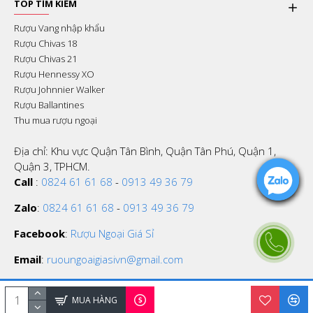
TOP TÌM KIẾM
Rượu Vang nhập khẩu
Rượu Chivas 18
Rượu Chivas 21
Rượu Hennessy XO
Rượu Johnnier Walker
Rượu Ballantines
Thu mua rượu ngoại
Địa chỉ: Khu vực Quận Tân Bình, Quận Tân Phú, Quận 1,
Quận 3, TPHCM.
Call
:
0824 61 61 68
-
0913 49 36 79
Zalo
:
0824 61 61 68
-
0913 49 36 79
Facebook
:
Rượu Ngoại Giá Sỉ
Email
:
ruoungoaigiasivn@gmail.com
MUA HÀNG