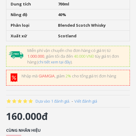
Dung tích
700ml
Nồng độ
40%
Phân loại
Blended Scotch Whisky
Xuất xứ
Scotland
Miễn phí vận chuyển cho đơn hàng có giá trị từ
1.000.000
, giảm tối đa đến
40.000 VNĐ
tùy giá trị đơn
hàng (
chi tiết xem tại đây
).
Nhập mã
GIAMGIA
, giảm
2%
cho tổng giá trị đơn hàng
Dựa vào 1 đánh giá.
-
Viết đánh giá
160.000đ
CÙNG NHÃN HIỆU