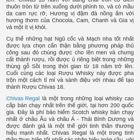
thuôn tròn từ trên xuống dưới phình to, và có mầu
da cam rực rỡ, Hương vị đậm đà nồng ấm với
hương thơm của Chocola, Cam, Chanh và Gia vị
và một ít vị khói.
Cụ thể những hạt Ngũ cốc và Mạch nha tốt nhất
được lựa chọn cẩn thận bằng phương pháp thủ
công sau đó chúng được cho lên men và chưng
cất thành rượu, rồi được ủ riêng biệt trong những
thùng gỗ Sồi trong thời gian từ 18 năm trở lên.
Cuối cùng các loại Rượu Whisky này được pha
trộn một cách tỉ mỉ và sành điệu với nhau để tạo
thành Rượu Chivas 18.
Chivas Regal
là một trong những loại whisky cao
cấp bán chạy nhất trên thế giới, tại hơn 200 quốc
gia. Đây là phí bảo hiểm Scotch whisky bán chạy
nhất ở châu Âu và châu Á - Thái Bình Dương và
được đánh giá là một thế giới tinh thần thương
hiệu mạnh nhất. Chivas Regal là một trong tinh
thần thực hiện tốt nhất các nhãn hiệu toàn cầu, với