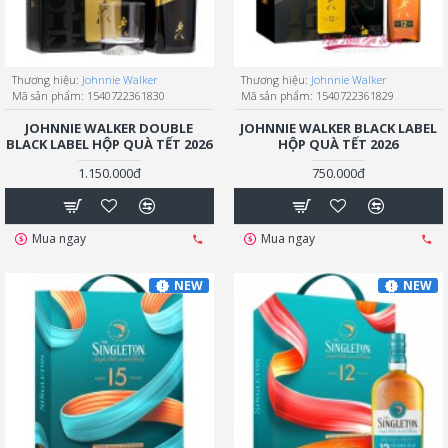
Thương hiệu:
Johnnie Walker
Thương hiệu:
Johnnie Walker
Mã sản phẩm:
1540722361830
Mã sản phẩm:
1540722361829
JOHNNIE WALKER DOUBLE
JOHNNIE WALKER BLACK LABEL
BLACK LABEL HỘP QUÀ TẾT 2026
HỘP QUÀ TẾT 2026
1.150.000đ
750.000đ
Mua ngay
Mua ngay
NEW
NEW