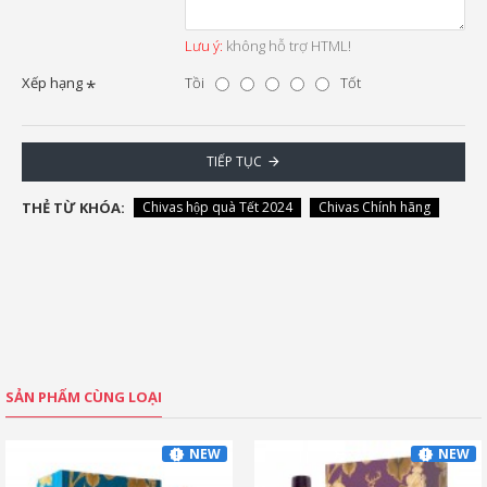
Lưu ý:
không hỗ trợ HTML!
Xếp hạng
Tồi
Tốt
TIẾP TỤC
THẺ TỪ KHÓA:
Chivas hộp quà Tết 2024
Chivas Chính hãng
SẢN PHẨM CÙNG LOẠI
NEW
NEW