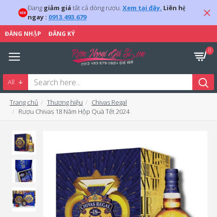
Đang
giảm giá
tất cả dòng rượu.
Xem tại đây.
Liên hệ
ngay :
0913.493.679
ĐĂNG NHẬP
ĐĂNG KÝ
0
All
Trang chủ
Thương hiệu
Chivas Regal
Rượu Chivas 18 Năm Hộp Quà Tết 2024