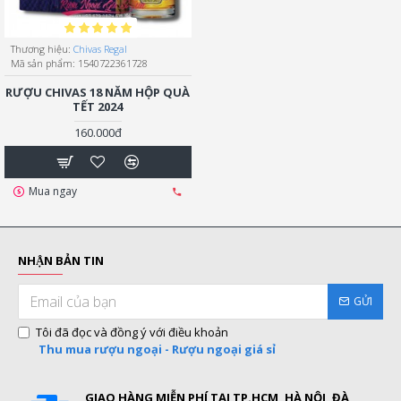
Thương hiệu:
Chivas Regal
Mã sản phẩm:
1540722361728
RƯỢU CHIVAS 18 NĂM HỘP QUÀ
TẾT 2024
160.000đ
Mua ngay
NHẬN BẢN TIN
GỬI
Tôi đã đọc và đồng ý với điều khoản
Thu mua rượu ngoại - Rượu ngoại giá sỉ
GIAO HÀNG MIỄN PHÍ TẠI TP.HCM, HÀ NỘI, ĐÀ