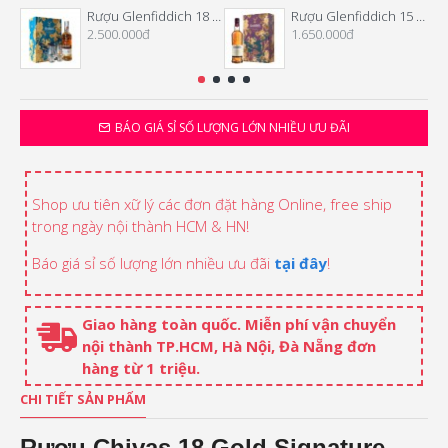
Rượu Glenfiddich 18 Năm Hộp Quà Tết 2026
Rượu Glenfiddich 15 Năm Hộp Quà Tết 2026
2.500.000đ
1.650.000đ
BÁO GIÁ SỈ SỐ LƯỢNG LỚN NHIỀU ƯU ĐÃI
Shop ưu tiên xữ lý các đơn đặt hàng Online, free ship
trong ngày nội thành HCM & HN!
Báo giá sỉ số lượng lớn nhiều ưu đãi
tại đây
!
Giao hàng toàn quốc. Miễn phí vận chuyển
nội thành TP.HCM, Hà Nội, Đà Nẵng đơn
hàng từ 1 triệu.
CHI TIẾT SẢN PHẨM
Rượu Chivas 18 Gold Signature