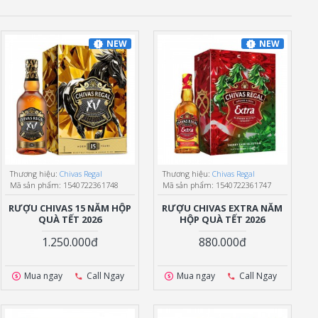
NEW
NEW
Thương hiệu:
Chivas Regal
Thương hiệu:
Chivas Regal
Mã sản phẩm:
1540722361748
Mã sản phẩm:
1540722361747
RƯỢU CHIVAS 15 NĂM HỘP
RƯỢU CHIVAS EXTRA NĂM
QUÀ TẾT 2026
HỘP QUÀ TẾT 2026
1.250.000đ
880.000đ
Mua ngay
Call Ngay
Mua ngay
Call Ngay