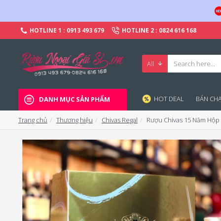
HOTLINE 1 : 0913 493 679
HOTLINE 2 : 0824 616 168
All
HOT DEAL
BÁN CHA
DANH MỤC SẢN PHẨM
Trang chủ
Thương hiệu
Chivas Regal
Rượu Chivas 15 Năm Hộp 