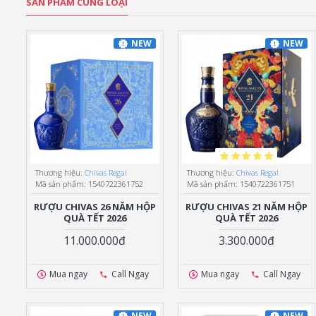
SẢN PHẨM CÙNG LOẠI
NEW
NEW
Thương hiệu:
Chivas Regal
Thương hiệu:
Chivas Regal
Mã sản phẩm:
1540722361752
Mã sản phẩm:
1540722361751
RƯỢU CHIVAS 26 NĂM HỘP
RƯỢU CHIVAS 21 NĂM HỘP
QUÀ TẾT 2026
QUÀ TẾT 2026
11.000.000đ
3.300.000đ
Mua ngay
Call Ngay
Mua ngay
Call Ngay
NEW
NEW