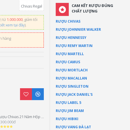
CAM KẾT RƯỢU ĐÚNG
Chivas Regal
CHẤT LƯỢNG
ị từ
1.000.000
, giảm tối
RƯỢU CHIVAS
tiết xem tại đây
).
RƯỢU JOHNNIER WALKER
RƯỢU HENNESSY
ơn hàng
RƯỢU REMY MARTIN
RƯỢU MARTELL
RƯỢU CAMUS
RƯỢU MORTLACH
RƯỢU MACALLAN
RƯỢU SINGLETON
RƯỢU JACK DANIEL'S
RƯỢU LABEL 5
RƯỢU JIM BEAM
Rượu Chivas 21 Năm Hộp Quà Tết 2026
Rượu Chivas 18 Blue Signature Hộp Quà Tết 2026
RƯỢU HIBIKI
.300.000đ
1.850.000đ
RƯỢU VANG ĐÀ LẠT