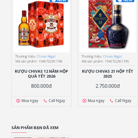
Thương hiệu:
Chivas Regal
Thương hiệu:
Chivas Regal
Mã sản phẩm:
1540722361746
Mã sản phẩm:
1540722361745
RƯỢU CHIVAS 12 NĂM HỘP
RƯỢU CHIVAS 21 HỘP TẾT
QUÀ TẾT 2026
2025
800.000đ
2.750.000đ
Mua ngay
Call Ngay
Mua ngay
Call Ngay
SẢN PHẨM BẠN ĐÃ XEM