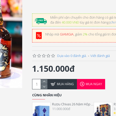
Miễn phí vận chuyển cho đơn hàng có giá tr
đa đến
40.000 VNĐ
tùy giá trị đơn hàng (
chi 
Nhập mã
GIAMGIA
, giảm
2%
cho tổng giá trị đ
Dựa vào 0 đánh giá.
-
Viết đánh giá
1.150.000đ
MUA HÀNG
MUA NGAY
CÙNG NHÃN HIỆU
Rượu Chivas 26 Năm Hộp Quà Tết 2026
11.000.000đ
3