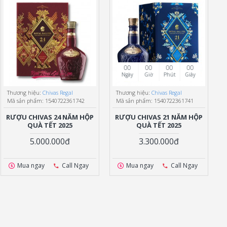
00
00
00
00
Ngày
Giờ
Phút
Giây
Thương hiệu:
Chivas Regal
Thương hiệu:
Chivas Regal
Mã sản phẩm:
1540722361742
Mã sản phẩm:
1540722361741
RƯỢU CHIVAS 24 NĂM HỘP
RƯỢU CHIVAS 21 NĂM HỘP
QUÀ TẾT 2025
QUÀ TẾT 2025
5.000.000đ
3.300.000đ
Mua ngay
Call Ngay
Mua ngay
Call Ngay