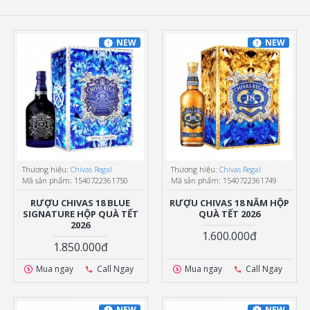
NEW
NEW
Thương hiệu:
Chivas Regal
Thương hiệu:
Chivas Regal
Mã sản phẩm:
1540722361750
Mã sản phẩm:
1540722361749
RƯỢU CHIVAS 18 BLUE
RƯỢU CHIVAS 18 NĂM HỘP
SIGNATURE HỘP QUÀ TẾT
QUÀ TẾT 2026
2026
1.600.000đ
1.850.000đ
Mua ngay
Call Ngay
Mua ngay
Call Ngay
NEW
NEW