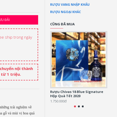
RƯỢU VANG NHẬP KHẨU
RƯỢU NGOẠI KHÁC
ƯU ĐÃI
CŨNG ĐÃ MUA
ree ship trong ngày
 chuyển nội thành
từ 1 triệu.
Rượu Chivas 18 Blue Signature
Rượu 
Hộp Quà Tết 2020
Ameri
1.750.000đ
750.0
 những trải nghiệm về
ủa gỗ và mùi vị hoa quả