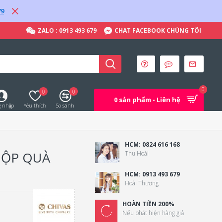
79
ZALO : 0913 493 679
CHAT FACEBOOK CHÚNG TÔI
0
0
0
0 sản phẩm - Liên hệ
 nhập
Yêu thích
So sánh
HCM: 0824 616 168
HỘP QUÀ
Thu Hoài
HCM: 0913 493 679
Hoài Thương
HOÀN TIỀN 200%
Nếu phát hiện hàng giả