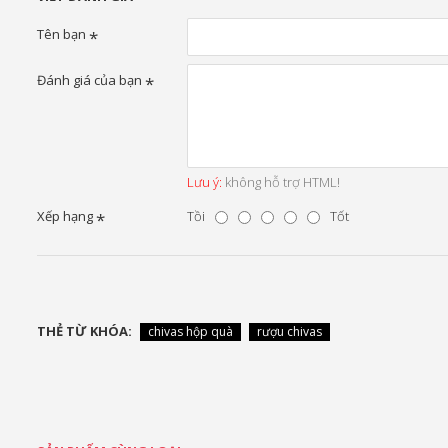
Tên bạn
Đánh giá của bạn
Lưu ý:
không hỗ trợ HTML!
Xếp hạng
Tồi
Tốt
THẺ TỪ KHÓA:
chivas hộp quà
rượu chivas