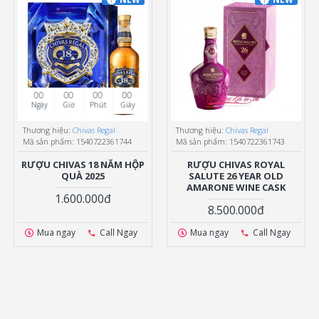
00
00
00
00
Ngày
Giờ
Phút
Giây
Thương hiệu:
Chivas Regal
Thương hiệu:
Chivas Regal
Mã sản phẩm:
1540722361744
Mã sản phẩm:
1540722361743
RƯỢU CHIVAS 18 NĂM HỘP
RƯỢU CHIVAS ROYAL
QUÀ 2025
SALUTE 26 YEAR OLD
AMARONE WINE CASK
1.600.000đ
8.500.000đ
Mua ngay
Call Ngay
Mua ngay
Call Ngay