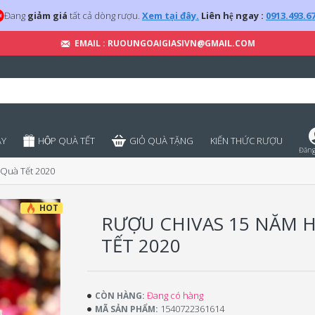
Đang
giảm giá
tất cả dòng rượu.
Xem tại đây.
Liên hệ ngay :
0913.493.6
EMAIL : RUOUNGOAIGIASIVN@GMAIL.COM
̣Y
HỘP QUÀ TẾT
GIỎ QUÀ TẶNG
KIẾN THỨC RƯỢU
Đăng
Quà Tết 2020
HOT
RƯỢU CHIVAS 15 NĂM 
TẾT 2020
Đang có hàng
CÒN HÀNG:
1540722361614
MÃ SẢN PHẨM: