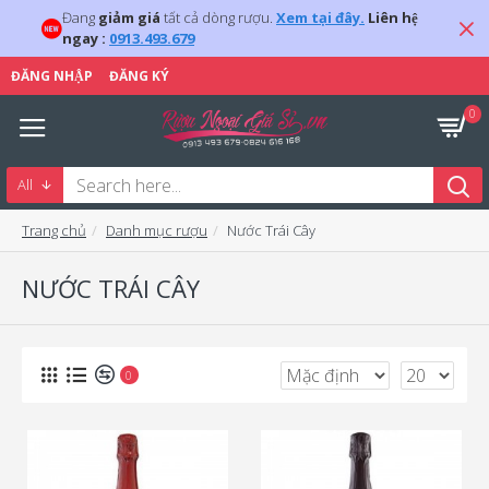
Đang
giảm giá
tất cả dòng rượu.
Xem tại đây.
Liên hệ
ngay :
0913.493.679
ĐĂNG NHẬP
ĐĂNG KÝ
0
All
Trang chủ
Danh mục rượu
Nước Trái Cây
NƯỚC TRÁI CÂY
0