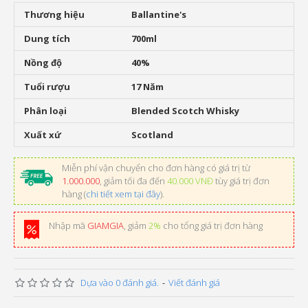
Thương hiệu
Ballantine's
Dung tích
700ml
Nồng độ
40%
Tuổi rượu
17 Năm
Phân loại
Blended Scotch Whisky
Xuất xứ
Scotland
Miễn phí vận chuyển cho đơn hàng có giá trị từ
1.000.000
, giảm tối đa đến
40.000 VNĐ
tùy giá trị đơn
hàng (
chi tiết xem tại đây
).
Nhập mã
GIAMGIA
, giảm
2%
cho tổng giá trị đơn hàng
Dựa vào 0 đánh giá.
-
Viết đánh giá