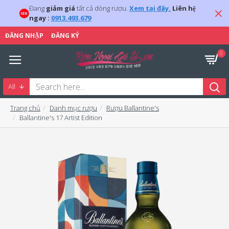
Đang
giảm giá
tất cả dòng rượu.
Xem tại đây.
Liên hệ
ngay :
0913.493.679
ĐĂNG NHẬP
ĐĂNG KÝ
0
All
Trang chủ
Danh mục rượu
Rượu Ballantine's
Ballantine's 17 Artist Edition