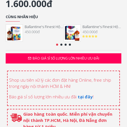
1.600.000đ
CÙNG NHÃN HIỆU
Ballantine's Finest Hộp quà Tết 2026
Ballantine's Finest Hộp quà Tết 2025
450.000đ
450.000đ
BÁO GIÁ SỈ SỐ LƯỢNG LỚN NHIỀU ƯU ĐÃI
Shop ưu tiên xữ lý các đơn đặt hàng Online, free ship
trong ngày nội thành HCM & HN!
Báo giá sỉ số lượng lớn nhiều ưu đãi
tại đây
!
Giao hàng toàn quốc. Miễn phí vận chuyển
nội thành TP.HCM, Hà Nội, Đà Nẵng đơn
hàng từ 1 triệu.