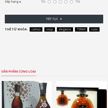
Xếp hạng
Tồi
Tốt
TIẾP TỤC
THẺ TỪ KHÓA:
camus
vsop
elegance
700ml
rượu
SẢN PHẨM CÙNG LOẠI