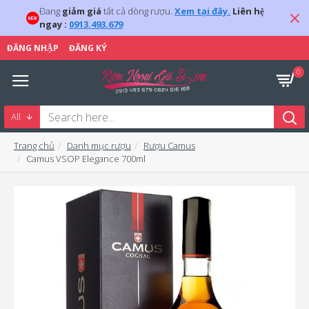
Đang
giảm giá
tất cả dòng rượu.
Xem tại đây.
Liên hệ
ngay :
0913.493.679
ĐĂNG NHẬP
ĐĂNG KÝ
0
All
Trang chủ
Danh mục rượu
Rượu Camus
Camus VSOP Elegance 700ml