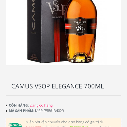
CAMUS VSOP ELEGANCE 700ML
Đang có hàng
CÒN HÀNG:
MSP-7586134029
MÃ SẢN PHẨM:
Miễn phí vận chuyển cho đơn hàng có giá trị từ