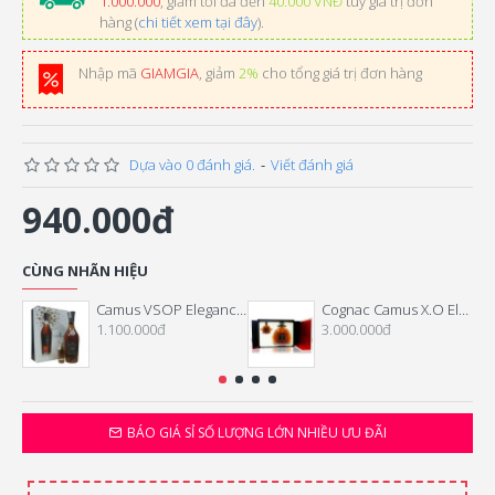
1.000.000
, giảm tối đa đến
40.000 VNĐ
tùy giá trị đơn
hàng (
chi tiết xem tại đây
).
Nhập mã
GIAMGIA
, giảm
2%
cho tổng giá trị đơn hàng
Dựa vào 0 đánh giá.
-
Viết đánh giá
940.000đ
CÙNG NHÃN HIỆU
Camus VSOP Elegance gift box 2016
Cognac Camus X.O Elegance gift box 2016
1.100.000đ
3.000.000đ
BÁO GIÁ SỈ SỐ LƯỢNG LỚN NHIỀU ƯU ĐÃI