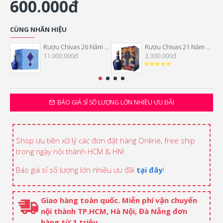
600.000đ
CÙNG NHÃN HIỆU
Rượu Chivas 26 Năm Hộp Quà Tết 2026
Rượu Chivas 21 Năm Hộp Quà Tết 2026
11.000.000đ
3.300.000đ
BÁO GIÁ SỈ SỐ LƯỢNG LỚN NHIỀU ƯU ĐÃI
Shop ưu tiên xữ lý các đơn đặt hàng Online, free ship
trong ngày nội thành HCM & HN!
Báo giá sỉ số lượng lớn nhiều ưu đãi
tại đây
!
Giao hàng toàn quốc. Miễn phí vận chuyển
nội thành TP.HCM, Hà Nội, Đà Nẵng đơn
hàng từ 1 triệu.