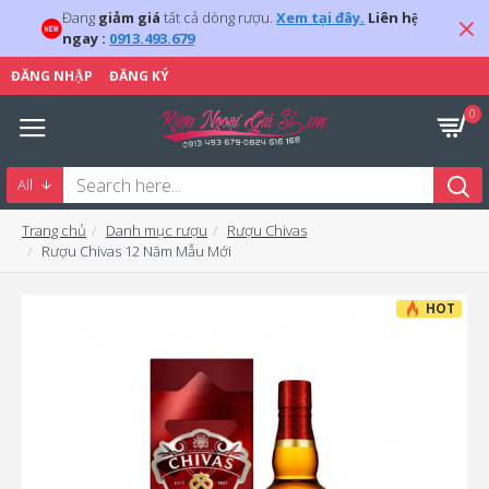
Đang
giảm giá
tất cả dòng rượu.
Xem tại đây.
Liên hệ
ngay :
0913.493.679
ĐĂNG NHẬP
ĐĂNG KÝ
0
All
Trang chủ
Danh mục rượu
Rượu Chivas
Rượu Chivas 12 Năm Mẫu Mới
HOT