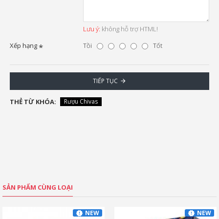
Lưu ý:
không hỗ trợ HTML!
Xếp hạng
Tồi
Tốt
TIẾP TỤC
THẺ TỪ KHÓA:
Rượu Chivas
SẢN PHẨM CÙNG LOẠI
NEW
NEW