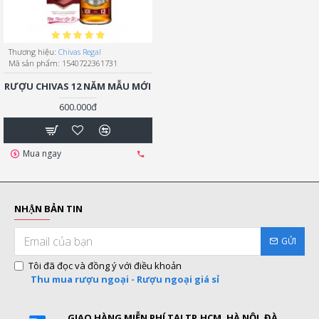
Thương hiệu:
Chivas Regal
Mã sản phẩm:
1540722361731
RƯỢU CHIVAS 12 NĂM MẪU MỚI
600.000đ
Mua ngay
NHẬN BẢN TIN
GỬI
Tôi đã đọc và đồng ý với điều khoản
Thu mua rượu ngoại - Rượu ngoại giá sỉ
GIAO HÀNG MIỄN PHÍ TẠI TP.HCM, HÀ NỘI, ĐÀ