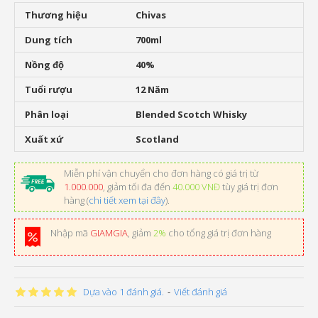
Thương hiệu
Chivas
Dung tích
700ml
Nồng độ
40%
Tuổi rượu
12 Năm
Phân loại
Blended Scotch Whisky
Xuất xứ
Scotland
Miễn phí vận chuyển cho đơn hàng có giá trị từ
1.000.000
, giảm tối đa đến
40.000 VNĐ
tùy giá trị đơn
hàng (
chi tiết xem tại đây
).
Nhập mã
GIAMGIA
, giảm
2%
cho tổng giá trị đơn hàng
Dựa vào 1 đánh giá.
-
Viết đánh giá