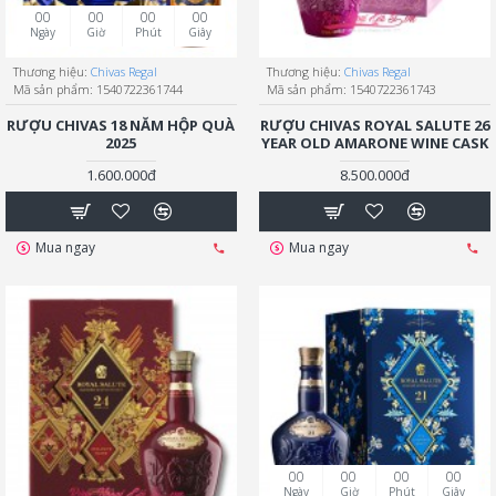
00
00
00
00
Ngày
Giờ
Phút
Giây
Thương hiệu:
Chivas Regal
Thương hiệu:
Chivas Regal
Mã sản phẩm:
1540722361744
Mã sản phẩm:
1540722361743
RƯỢU CHIVAS 18 NĂM HỘP QUÀ
RƯỢU CHIVAS ROYAL SALUTE 26
2025
YEAR OLD AMARONE WINE CASK
1.600.000đ
8.500.000đ
Mua ngay
Mua ngay
00
00
00
00
Ngày
Giờ
Phút
Giây