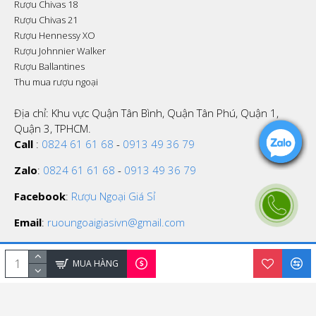
Rượu Chivas 18
Rượu Chivas 21
Rượu Hennessy XO
Rượu Johnnier Walker
Rượu Ballantines
Thu mua rượu ngoại
Địa chỉ: Khu vực Quận Tân Bình, Quận Tân Phú, Quận 1,
Quận 3, TPHCM.
Call
:
0824 61 61 68
-
0913 49 36 79
Zalo
:
0824 61 61 68
-
0913 49 36 79
Facebook
:
Rượu Ngoại Giá Sỉ
Email
:
ruoungoaigiasivn@gmail.com
MUA HÀNG