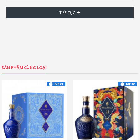
TIẾP TỤC
SẢN PHẨM CÙNG LOẠI
NEW
NEW