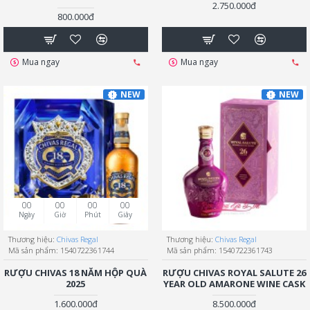
2.750.000đ
800.000đ
Mua ngay
Mua ngay
NEW
NEW
00
00
00
00
Ngày
Giờ
Phút
Giây
Thương hiệu:
Chivas Regal
Thương hiệu:
Chivas Regal
Mã sản phẩm:
1540722361744
Mã sản phẩm:
1540722361743
RƯỢU CHIVAS 18 NĂM HỘP QUÀ
RƯỢU CHIVAS ROYAL SALUTE 26
2025
YEAR OLD AMARONE WINE CASK
1.600.000đ
8.500.000đ