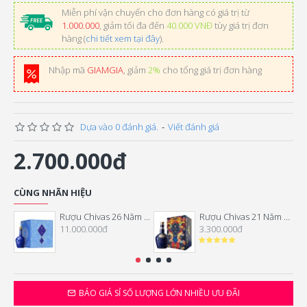
Miễn phí vận chuyển cho đơn hàng có giá trị từ
1.000.000
, giảm tối đa đến
40.000 VNĐ
tùy giá trị đơn
hàng (
chi tiết xem tại đây
).
Nhập mã
GIAMGIA
, giảm
2%
cho tổng giá trị đơn hàng
Dựa vào 0 đánh giá.
-
Viết đánh giá
2.700.000đ
CÙNG NHÃN HIỆU
Rượu Chivas 26 Năm Hộp Quà Tết 2026
Rượu Chivas 21 Năm Hộp Quà Tết 2026
11.000.000đ
3.300.000đ
BÁO GIÁ SỈ SỐ LƯỢNG LỚN NHIỀU ƯU ĐÃI