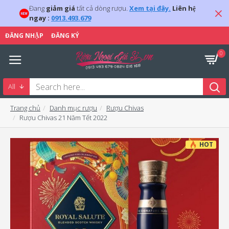
Đang
giảm giá
tất cả dòng rượu.
Xem tại đây.
Liên hệ
ngay :
0913.493.679
ĐĂNG NHẬP
ĐĂNG KÝ
0
All
Trang chủ
Danh mục rượu
Rượu Chivas
Rượu Chivas 21 Năm Tết 2022
HOT