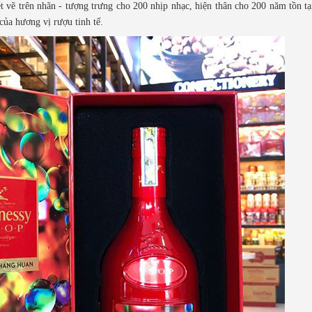
ét vẽ trên nhãn - tượng trưng cho 200 nhịp nhạc, hiện thân cho 200 năm tồn
của hương vị rượu tinh tế.