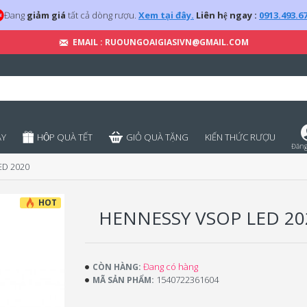
Đang
giảm giá
tất cả dòng rượu.
Xem tại đây.
Liên hệ ngay :
0913.493.6
EMAIL : RUOUNGOAIGIASIVN@GMAIL.COM
̣Y
HỘP QUÀ TẾT
GIỎ QUÀ TẶNG
KIẾN THỨC RƯỢU
Đăng
ED 2020
HOT
HENNESSY VSOP LED 20
Đang có hàng
CÒN HÀNG:
1540722361604
MÃ SẢN PHẨM: