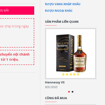
RƯỢU VANG NHẬP KHẨU
ƯU ĐÃI
RƯỢU NGOẠI KHÁC
SẢN PHẨM LIÊN QUAN
ree ship trong ngày
 chuyển nội thành
từ 1 triệu.
Hennessy VS
Henne
800.000đ
800.0
CŨNG ĐÃ MUA