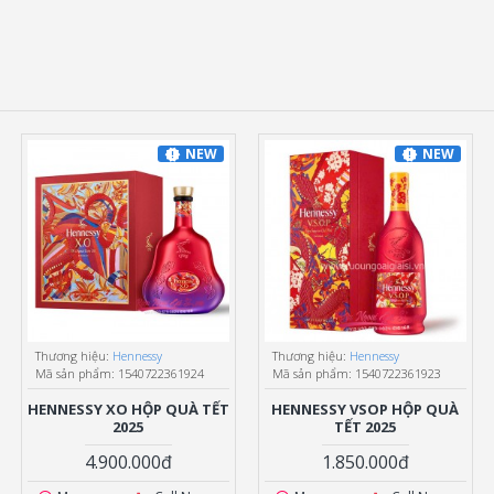
NEW
NEW
Thương hiệu:
Hennessy
Thương hiệu:
Hennessy
Mã sản phẩm:
1540722361924
Mã sản phẩm:
1540722361923
HENNESSY XO HỘP QUÀ TẾT
HENNESSY VSOP HỘP QUÀ
2025
TẾT 2025
4.900.000đ
1.850.000đ