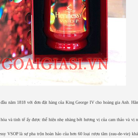
t đầu năm 1818 với đơn đặt hàng của King George IV cho hoàng gia Anh. Hã
hòa và tinh tế ấy được thể hiện nhẹ nhàng bởi hương vị của cam thảo và vị n
essy VSOP là sự pha trộn hoàn hảo của hơn 60 loại rượu tâm (eau-de-vie) kh