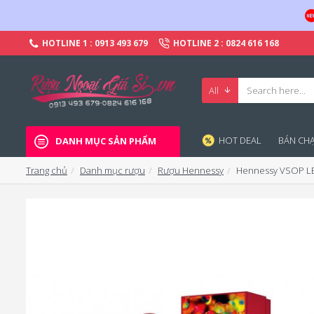
HOTLINE 1 : 0913 493 679
HOTLINE 2 : 0824 616 168
All
HOT DEAL
BÁN CHA
DANH MỤC SẢN PHẨM
Trang chủ
Danh mục rượu
Rượu Hennessy
Hennessy VSOP L