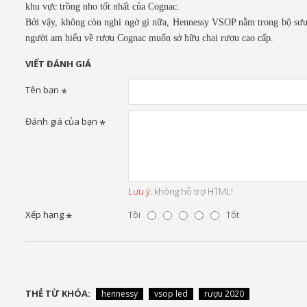
khu vực trồng nho tốt nhất của Cognac.
Bởi vậy, không còn nghi ngờ gì nữa, Hennessy VSOP nằm trong bộ sưu
người am hiểu về rượu Cognac muốn sở hữu chai rượu cao cấp.
VIẾT ĐÁNH GIÁ
Tên bạn
Đánh giá của bạn
Lưu ý:
không hỗ trợ HTML!
Xếp hạng
Tồi
Tốt
THẺ TỪ KHÓA:
hennessy
vsop led
rượu 2020