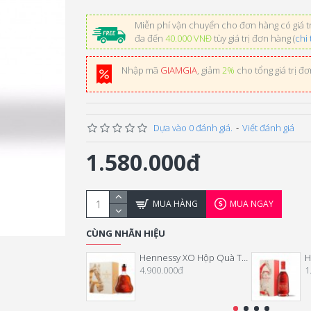
Miễn phí vận chuyển cho đơn hàng có giá tr
đa đến
40.000 VNĐ
tùy giá trị đơn hàng (
chi 
Nhập mã
GIAMGIA
, giảm
2%
cho tổng giá trị đ
Dựa vào 0 đánh giá.
-
Viết đánh giá
1.580.000đ
MUA HÀNG
MUA NGAY
CÙNG NHÃN HIỆU
Hennessy XO Hộp Quà Tết 2026
4.900.000đ
1