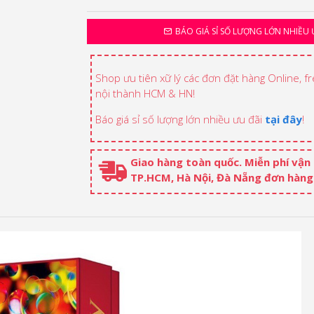
BÁO GIÁ SỈ SỐ LƯỢNG LỚN NHIỀU 
Shop ưu tiên xữ lý các đơn đặt hàng Online, f
nội thành HCM & HN!
Báo giá sỉ số lượng lớn nhiều ưu đãi
tại đây
!
Giao hàng toàn quốc. Miễn phí vận
TP.HCM, Hà Nội, Đà Nẵng đơn hàng 