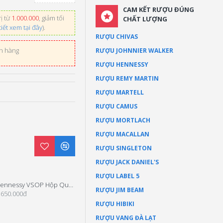
CAM KẾT RƯỢU ĐÚNG
ị từ
1.000.000
, giảm tối
CHẤT LƯỢNG
tiết xem tại đây
).
RƯỢU CHIVAS
ơn hàng
RƯỢU JOHNNIER WALKER
RƯỢU HENNESSY
RƯỢU REMY MARTIN
RƯỢU MARTELL
RƯỢU CAMUS
RƯỢU MORTLACH
RƯỢU MACALLAN
RƯỢU SINGLETON
RƯỢU JACK DANIEL'S
RƯỢU LABEL 5
Hennessy VSOP Hộp Quà Tết 2026
Hennessy XO Hộp Quà Tết 2025
RƯỢU JIM BEAM
.650.000đ
4.900.000đ
RƯỢU HIBIKI
RƯỢU VANG ĐÀ LẠT