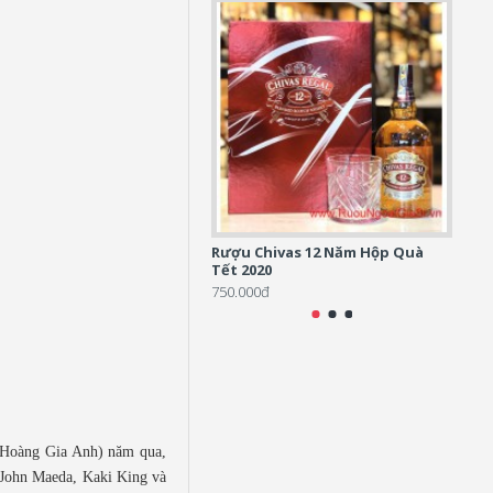
Rượu Chivas 12 Năm Hộp Quà
Rượu 
Tết 2020
5.500
750.000đ
o Hoàng Gia Anh) năm qua,
 John Maeda, Kaki King và