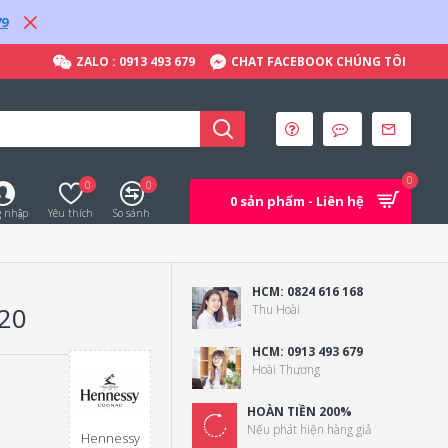
79
ZALO : 0913 493 679
CHAT FACEBOOK CHÚNG TÔI
0
0
0
0 sản phẩm - Liên hệ
 nhập
Yêu thích
So sánh
HCM: 0824 616 168
20
Thu Hoài
HCM: 0913 493 679
Hoài Thương
HOÀN TIỀN 200%
Nếu phát hiện hàng giả
Hennessy