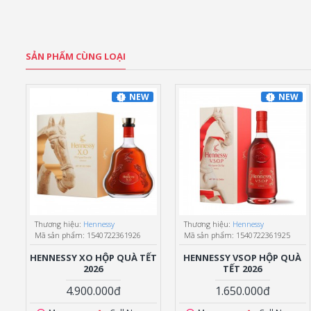
SẢN PHẨM CÙNG LOẠI
NEW
NEW
Thương hiệu:
Hennessy
Thương hiệu:
Hennessy
Mã sản phẩm:
1540722361926
Mã sản phẩm:
1540722361925
HENNESSY XO HỘP QUÀ TẾT
HENNESSY VSOP HỘP QUÀ
2026
TẾT 2026
4.900.000đ
1.650.000đ