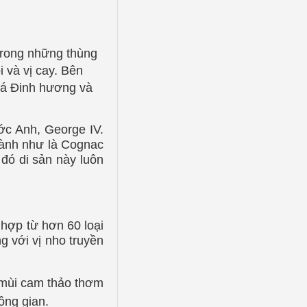
trong những thùng
 và vị cay. Bên
lá Đinh hương và
ớc Anh, George IV.
ành như là Cognac
đó di sản này luôn
hợp từ hơn 60 loại
g với vị nho truyền
 mùi cam thảo thơm
ông gian.