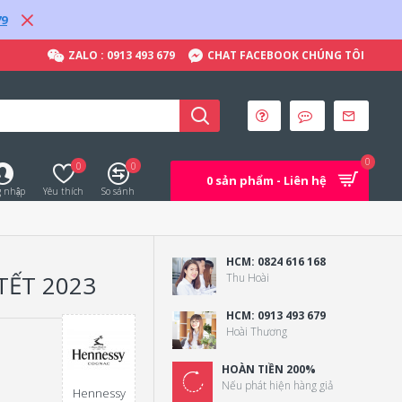
79
ZALO : 0913 493 679
CHAT FACEBOOK CHÚNG TÔI
0
0
0
0 sản phẩm - Liên hệ
 nhập
Yêu thích
So sánh
HCM: 0824 616 168
TẾT 2023
Thu Hoài
HCM: 0913 493 679
Hoài Thương
HOÀN TIỀN 200%
Nếu phát hiện hàng giả
Hennessy