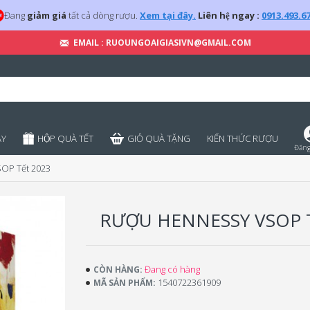
Đang
giảm giá
tất cả dòng rượu.
Xem tại đây.
Liên hệ ngay :
0913.493.6
EMAIL : RUOUNGOAIGIASIVN@GMAIL.COM
̣Y
HỘP QUÀ TẾT
GIỎ QUÀ TẶNG
KIẾN THỨC RƯỢU
Đăng
OP Tết 2023
RƯỢU HENNESSY VSOP 
Đang có hàng
CÒN HÀNG:
1540722361909
MÃ SẢN PHẨM: