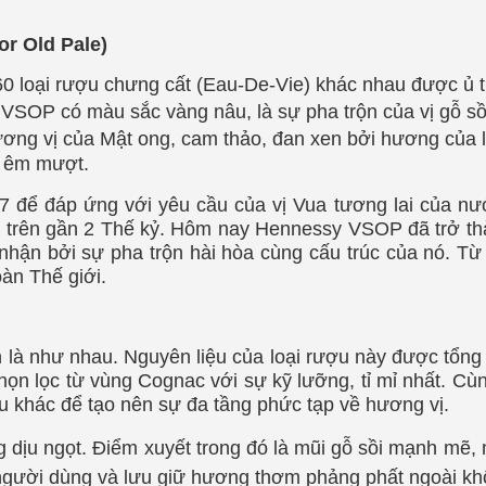
r Old Pale)
0 loại rượu chưng cất (Eau-De-Vie) khác nhau được ủ 
OP có màu sắc vàng nâu, là sự pha trộn của vị gỗ sồi
ơng vị của Mật ong, cam thảo, đan xen bởi hương của 
c êm mượt.
 để đáp ứng với yêu cầu của vị Vua tương lai của nư
 trên gần 2 Thế kỷ. Hôm nay Hennessy VSOP đã trở th
nhận bởi sự pha trộn hài hòa cùng cấu trúc của nó. Từ 
àn Thế giới.
à như nhau. Nguyên liệu của loại rượu này được tổng 
n lọc từ vùng Cognac với sự kỹ lưỡng, tỉ mỉ nhất. Cùn
u khác để tạo nên sự đa tầng phức tạp về hương vị.
ịu ngọt. Điểm xuyết trong đó là mũi gỗ sồi mạnh mẽ,
 người dùng và lưu giữ hương thơm phảng phất ngoài kh