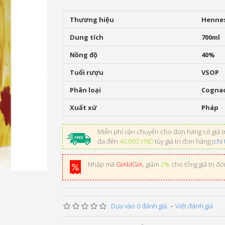
Thương hiệu
Henne
Dung tích
700ml
Nồng độ
40%
Tuổi rượu
VSOP
Phân loại
Cogna
Xuất xứ
Pháp
Miễn phí vận chuyển cho đơn hàng có giá tr
đa đến
40.000 VNĐ
tùy giá trị đơn hàng (
chi 
Nhập mã
GIAMGIA
, giảm
2%
cho tổng giá trị đ
Dựa vào 0 đánh giá.
-
Viết đánh giá