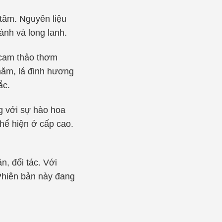
 tâm. Nguyên liệu
ánh và long lanh.
 cam thảo thơm
 năm, lá đinh hương
ắc.
g với sự hào hoa
hể hiện ở cấp cao.
n, đối tác. Với
 Phiên bản này đang