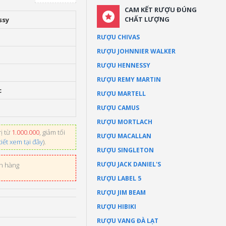
CAM KẾT RƯỢU ĐÚNG
CHẤT LƯỢNG
ssy
RƯỢU CHIVAS
RƯỢU JOHNNIER WALKER
RƯỢU HENNESSY
RƯỢU REMY MARTIN
c
RƯỢU MARTELL
RƯỢU CAMUS
RƯỢU MORTLACH
ị từ
1.000.000
, giảm tối
RƯỢU MACALLAN
tiết xem tại đây
).
RƯỢU SINGLETON
RƯỢU JACK DANIEL'S
ơn hàng
RƯỢU LABEL 5
RƯỢU JIM BEAM
RƯỢU HIBIKI
RƯỢU VANG ĐÀ LẠT