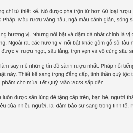
 chỉ từ thiết kế. Nó được pha trộn từ hơn 60 loại rượu
ớc Pháp. Màu rượu vàng nâu, ngả màu cánh gián, sóng s
g hương vị. Nhưng nổi bật và đậm đà nhất chính là vị
ong. Ngoài ra, các hương vị nổi bật khác gồm gỗ sồi lâu
được vị rượu ngọt, sâu lắng, trọn vẹn và vô cùng sâu s
àm say mê những tín đồ sành rượu nhất. Pháp nổi tiến
này. Thiết kế sang trọng đẳng cấp, tinh thần quý tộc t
g phẩm cho mùa Tết Quý Mão 2023 sắp đến.
 luôn được săn lùng để tặng cấp trên, bạn bè, người thâ
tiêu của nhiều người, lại đảm bảo sự sang trọng tinh tế.