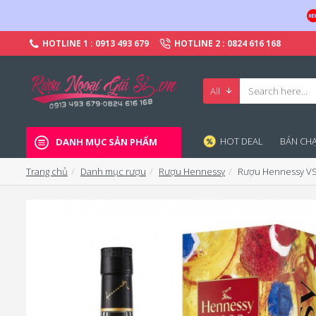
HOTLINE 1 : 0913 493 679
HOTLINE 2 : 0824 616 168
All
HOT DEAL
BÁN CHA
DANH MỤC SẢN PHẨM
Trang chủ
Danh mục rượu
Rượu Hennessy
Rượu Hennessy VS