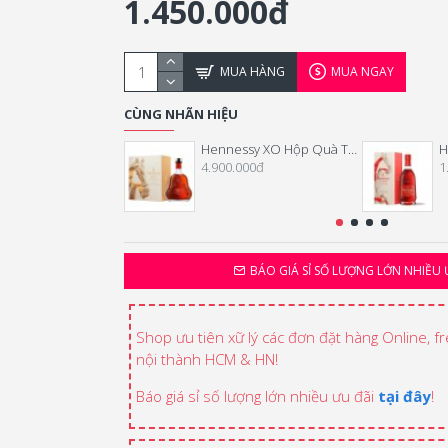
1.450.000đ
MUA HÀNG
MUA NGAY
CÙNG NHÃN HIỆU
Hennessy XO Hộp Quà Tết 2026
4.900.000đ
1
BÁO GIÁ SỈ SỐ LƯỢNG LỚN NHIỀU 
Shop ưu tiên xữ lý các đơn đặt hàng Online, f
nội thành HCM & HN!
Báo giá sỉ số lượng lớn nhiều ưu đãi
tại đây
!