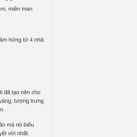
 đêm, miên man
ảm hứng từ 4 nhà:
i đã tạo nên cho
vàng, tượng trưng
n.
hần mà nó biểu
ệt vời nhất.