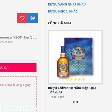
RƯỢU VANG NHẬP KHẨU
RƯỢU NGOẠI KHÁC
CŨNG ĐÃ MUA
Hennessy VSOP Hộp Quà Tết 2026
Hennessy XO Hộp Quà Tết 2025
.650.000đ
4.900.000đ
ƯU ĐÃI
ree ship trong ngày
Rượu Chivas 18 Năm Hộp Quà
Rượu 
Tết 2023
2.400
1.500.000đ