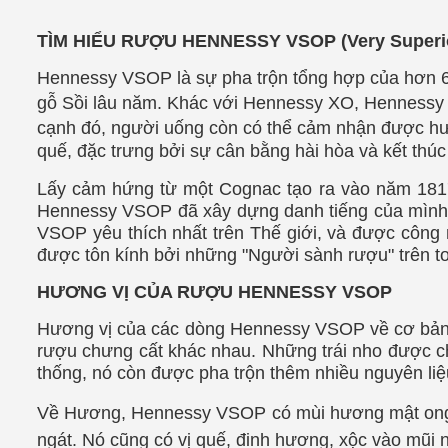
TÌM HIỂU RƯỢU HENNESSY VSOP (Very Superio
Hennessy VSOP là sự pha trộn tổng hợp của hơn 6
gỗ Sồi lâu năm. Khác
với Hennessy XO, Hennessy VS
cạnh đó, người uống còn có thể cảm nhận được hư
quế, đặc trưng bởi sự cân bằng hài hòa và kết thú
Lấy cảm hứng từ một Cognac tạo ra vào năm 1817
Hennessy VSOP đã xây dựng danh tiếng của mình
VSOP yêu thích nhất trên Thế giới, và được công 
được tôn kính bởi những "Người sành rượu" trên to
HƯƠNG VỊ CỦA RƯỢU HENNESSY VSOP
Hương vị của các dòng Hennessy VSOP về cơ bản l
rượu chưng cất khác nhau. Những trái nho được chọ
thống, nó còn được pha trộn thêm nhiều nguyên liệ
Về Hương, Hennessy VSOP có mùi hương mật ong d
ngát. Nó cũng có vị quế, đinh hương, xộc vào mũi