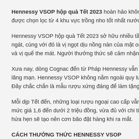
Hennessy VSOP hộp quà Tết 2023
hoàn hảo không
được chọn lọc từ 4 khu vực trồng nho tốt nhất nư
Hennessy VSOP hộp quà Tết 2023 sở hữu nhiều tần
ngát, cùng với đó là vị ngọt dịu nồng nàn của mật 
và vị quế the mát. Người thưởng thức sẽ cảm nhận 
Xưa nay, dòng Cognac đến từ Pháp Hennessy vẫn l
lãng mạn. Hennessy VSOP không nằm ngoài quy luật 
Đây chắc chắn là mẫu rượu xứng đáng để làm tặn
Mỗi dịp Tết đến, những loại rượu ngoại cao cấp vẫn
mức giá 1,6 đến dưới 2 triệu đồng, vừa đủ với chi 
hứa hẹn sẽ tạo nên cơn bão đặt hàng khi ra mắt.
CÁCH THƯỞNG THỨC HENNESSY VSOP