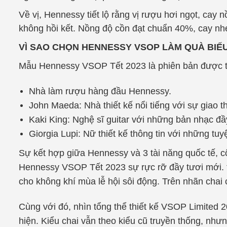
Về vị, Hennessy tiết lộ rằng vị rượu hơi ngọt, cay
không hồi kết. Nồng độ cồn đạt chuẩn 40%, cay nh
VÌ SAO CHỌN HENNESSY VSOP LÀM QUÀ BIẾU
Mẫu Hennessy VSOP Tết 2023 là phiên bản được th
Nhà làm rượu hàng đầu Hennessy.
John Maeda: Nhà thiết kế nổi tiếng với sự giao 
Kaki King: Nghệ sĩ guitar với những bản nhạc đ
Giorgia Lupi: Nữ thiết kế thông tin với những tuyệ
Sự kết hợp giữa Hennessy và 3 tài năng quốc tế, 
Hennessy VSOP Tết 2023 sự rực rỡ đầy tươi mới. t
cho không khí mùa lễ hội sôi động. Trên nhãn chai 
Cùng với đó, nhìn tổng thể thiết kế VSOP Limited 
hiện. Kiểu chai vẫn theo kiểu cũ truyền thống, nh