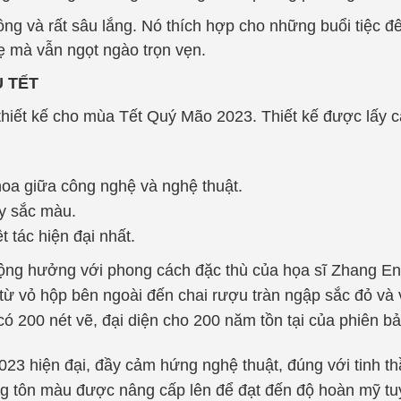
 nồng và rất sâu lắng. Nó thích hợp cho những buổi tiệc
ẹ mà vẫn ngọt ngào trọn vẹn.
 TẾT
iết kế cho mùa Tết Quý Mão 2023. Thiết kế được lấy c
thoa giữa công nghệ và nghệ thuật.
ầy sắc màu.
t tác hiện đại nhất.
cộng hưởng với phong cách đặc thù của họa sĩ Zhang Enl
ừ vỏ hộp bên ngoài đến chai rượu tràn ngập sắc đỏ và 
có 200 nét vẽ, đại diện cho 200 năm tồn tại của phiên bả
2023 hiện đại, đầy cảm hứng nghệ thuật, đúng với tinh t
ưng tôn màu được nâng cấp lên để đạt đến độ hoàn mỹ tuy