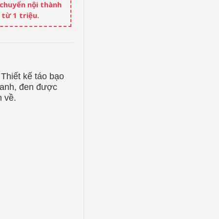
 chuyển nội thành
từ 1 triệu.
Thiết kế táo bạo
xanh, đen được
n về.