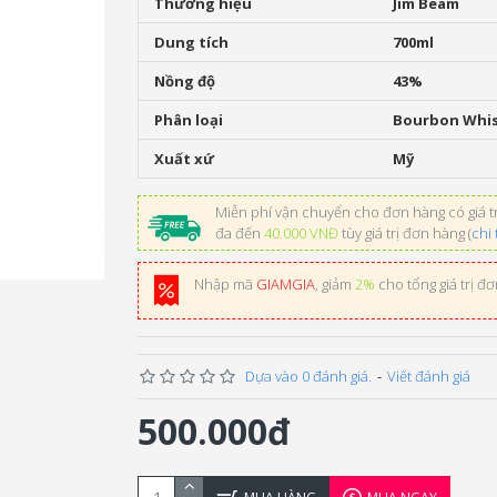
Thương hiệu
Jim Beam
Dung tích
700ml
Nồng độ
43%
Phân loại
Bourbon Whi
Xuất xứ
Mỹ
Miễn phí vận chuyển cho đơn hàng có giá tr
đa đến
40.000 VNĐ
tùy giá trị đơn hàng (
chi 
Nhập mã
GIAMGIA
, giảm
2%
cho tổng giá trị đ
Dựa vào 0 đánh giá.
-
Viết đánh giá
500.000đ