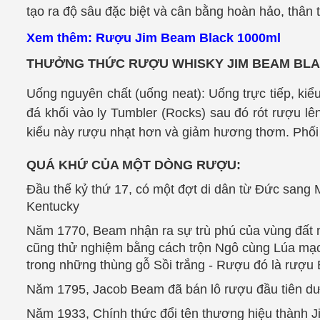
tạo ra độ sâu đặc biệt và cân bằng hoàn hảo, thân
Xem thêm:
Rượu Jim Beam Black 1000ml
THƯỞNG THỨC RƯỢU WHISKY JIM BEAM BL
Uống nguyên chất (uống neat): Uống trực tiếp, kiể
đá khối vào ly Tumbler (Rocks) sau đó rót rượu l
kiểu này rượu nhạt hơn và giảm hương thơm. Phối t
QUÁ KHỨ CỦA MỘT DÒNG RƯỢU:
Đầu thế kỷ thứ 17, có một đợt di dân từ Đức sang M
Kentucky
Năm 1770, Beam nhận ra sự trù phú của vùng đất n
cũng thử nghiệm bằng cách trộn Ngô cùng Lúa mạch
trong những thùng gỗ Sồi trắng - Rượu đó là rượu
Năm 1795, Jacob Beam đã bán lô rượu đầu tiên d
Năm 1933, Chính thức đổi tên thương hiệu thành 