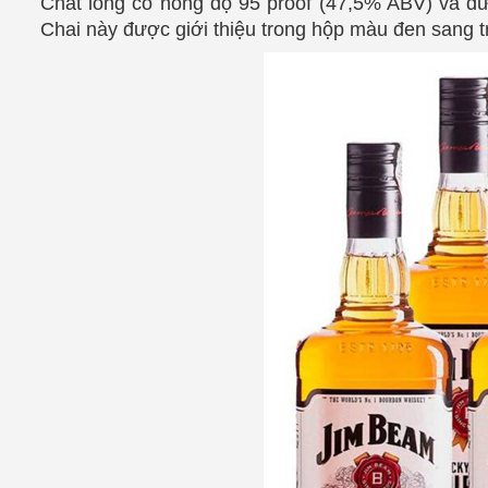
Chất lỏng có nồng độ 95 proof (47,5% ABV) và được
Chai này được giới thiệu trong hộp màu đen sang 