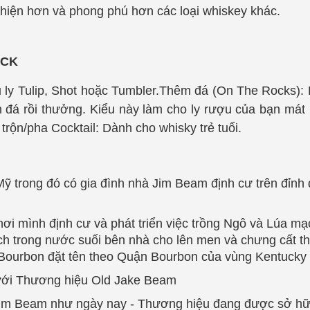
 thiện hơn và phong phú hơn các loại whiskey khác.
ACK
u ly Tulip, Shot hoặc Tumbler.Thêm đá (On The Rocks):
ên đá rồi thưởng. Kiểu này làm cho ly rượu của bạn mát
rộn/pha Cocktail: Dành cho whisky trẻ tuổi.
ỹ trong đó có gia đình nhà Jim Beam định cư trên đỉnh đ
ơi mình định cư và phát triển việc trồng Ngô và Lúa mạ
 trong nước suối bên nhà cho lên men và chưng cất thà
 Bourbon đặt tên theo Quận Bourbon của vùng Kentucky
ưới Thương hiệu Old Jake Beam
Jim Beam như ngày nay - Thương hiệu đang được sở hữu