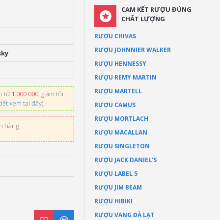
CAM KẾT RƯỢU ĐÚNG
CHẤT LƯỢNG
RƯỢU CHIVAS
RƯỢU JOHNNIER WALKER
sky
RƯỢU HENNESSY
RƯỢU REMY MARTIN
RƯỢU MARTELL
ị từ
1.000.000
, giảm tối
tiết xem tại đây
).
RƯỢU CAMUS
RƯỢU MORTLACH
ơn hàng
RƯỢU MACALLAN
RƯỢU SINGLETON
RƯỢU JACK DANIEL'S
RƯỢU LABEL 5
RƯỢU JIM BEAM
RƯỢU HIBIKI
RƯỢU VANG ĐÀ LẠT