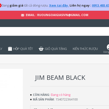
Đang
giảm giá
tất cả dòng rượu.
Xem tại đây.
Liên hệ ngay :
0913.493.6
EMAIL : RUOUNGOAIGIASIVN@GMAIL.COM
̣Y
HỘP QUÀ TẾT
GIỎ QUÀ TẶNG
KIẾN THỨC RƯỢU
Đăng
JIM BEAM BLACK
Đang có hàng
CÒN HÀNG:
1540722364100
MÃ SẢN PHẨM: