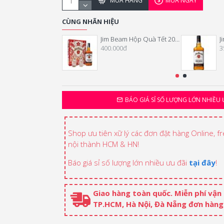
MUA HÀNG
MUA NGAY
CÙNG NHÃN HIỆU
Jim Beam Hộp Quà Tết 2025
J
400.000đ
3
BÁO GIÁ SỈ SỐ LƯỢNG LỚN NHIỀU 
Shop ưu tiên xữ lý các đơn đặt hàng Online, f
nội thành HCM & HN!
Báo giá sỉ số lượng lớn nhiều ưu đãi
tại đây
!
Giao hàng toàn quốc. Miễn phí vận
TP.HCM, Hà Nội, Đà Nẵng đơn hàng 