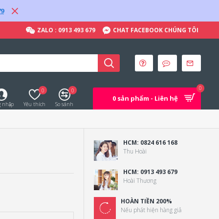
79
ZALO : 0913 493 679
CHAT FACEBOOK CHÚNG TÔI
0
0
0
0 sản phẩm - Liên hệ
 nhập
Yêu thích
So sánh
HCM: 0824 616 168
Thu Hoài
HCM: 0913 493 679
Hoài Thương
HOÀN TIỀN 200%
Nếu phát hiện hàng giả