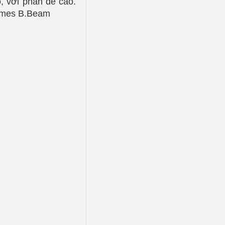
o, với phần đế cao.
James B.Beam