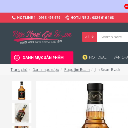
HOTLINE 1 : 0913 493 679
HOTLINE 2 : 0824 616 168
All
HOT DEAL
BÁN CHA
DANH MỤC SẢN PHẨM
Trang chủ
Danh mục rượu
Rượu Jim Beam
Jim Beam Black