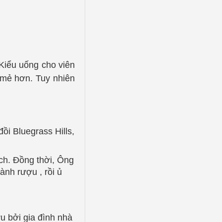
 Kiểu uống cho viên
 mẻ hơn. Tuy nhiên
ồi Bluegrass Hills,
ch. Đồng thời, Ông
nh rượu , rồi ủ
 bởi gia đình nhà