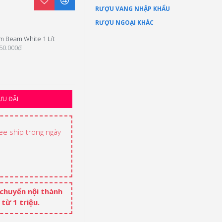
RƯỢU VANG NHẬP KHẨU
RƯỢU NGOẠI KHÁC
im Beam White 1 Lít
Jim Beam White
50.000đ
300.000đ
ƯU ĐÃI
ree ship trong ngày
 chuyển nội thành
từ 1 triệu.