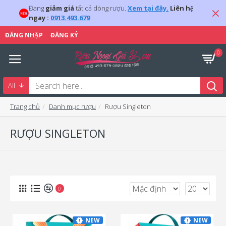
Đang
giảm giá
tất cả dòng rượu.
Xem tại đây.
Liên hệ
ngay :
0913.493.679
ĐĂNG NHẬP
ĐĂNG KÝ
0
All
Trang chủ
Danh mục rượu
Rượu Singleton
RƯỢU SINGLETON
0
NEW
NEW