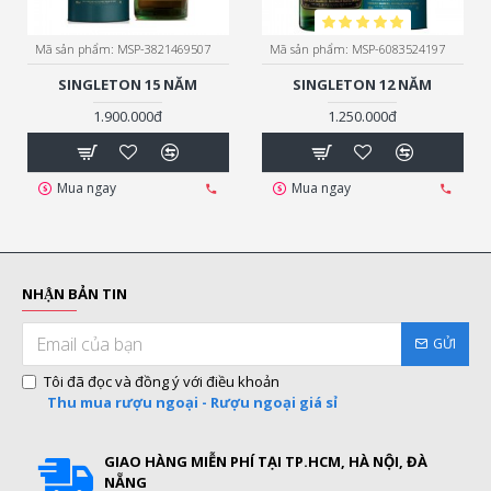
Mã sản phẩm:
MSP-3821469507
Mã sản phẩm:
MSP-6083524197
SINGLETON 15 NĂM
SINGLETON 12 NĂM
1.900.000đ
1.250.000đ
Mua ngay
Mua ngay
NHẬN BẢN TIN
GỬI
Tôi đã đọc và đồng ý với điều khoản
Thu mua rượu ngoại - Rượu ngoại giá sỉ
GIAO HÀNG MIỄN PHÍ TẠI TP.HCM, HÀ NỘI, ĐÀ
NẴNG