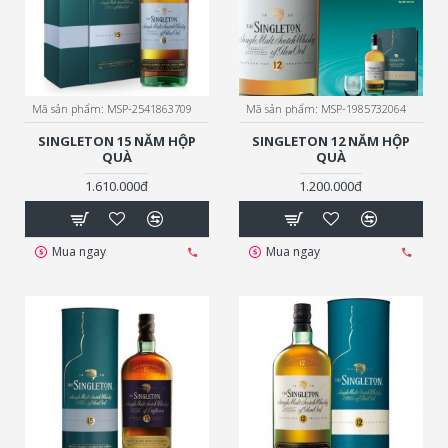
Mã sản phẩm:
MSP-2541863709
Mã sản phẩm:
MSP-1985732064
SINGLETON 15 NĂM HỘP
SINGLETON 12 NĂM HỘP
QUÀ
QUÀ
1.610.000đ
1.200.000đ
Mua ngay
Mua ngay