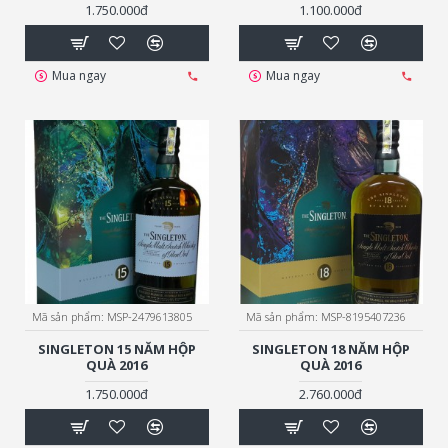
1.750.000đ
1.100.000đ
Mua ngay
Mua ngay
Mã sản phẩm:
MSP-2479613805
Mã sản phẩm:
MSP-8195407236
SINGLETON 15 NĂM HỘP
SINGLETON 18 NĂM HỘP
QUÀ 2016
QUÀ 2016
1.750.000đ
2.760.000đ