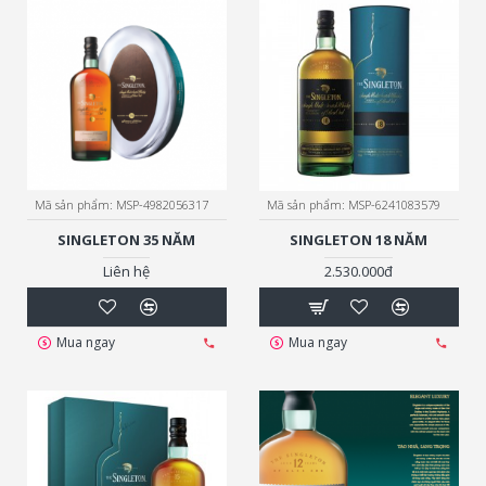
Mã sản phẩm:
MSP-4982056317
Mã sản phẩm:
MSP-6241083579
SINGLETON 35 NĂM
SINGLETON 18 NĂM
Liên hệ
2.530.000đ
Mua ngay
Mua ngay