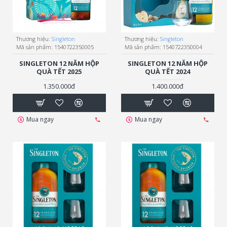
Thương hiệu:
Singleton
Thương hiệu:
Singleton
Mã sản phẩm:
1540722350005
Mã sản phẩm:
1540722350004
SINGLETON 12 NĂM HỘP
SINGLETON 12 NĂM HỘP
QUÀ TẾT 2025
QUÀ TẾT 2024
1.350.000đ
1.400.000đ
Mua ngay
Mua ngay