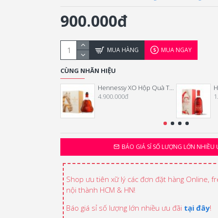
900.000đ
MUA HÀNG
MUA NGAY
CÙNG NHÃN HIỆU
Hennessy XO Hộp Quà Tết 2026
4.900.000đ
1
BÁO GIÁ SỈ SỐ LƯỢNG LỚN NHIỀU 
Shop ưu tiên xữ lý các đơn đặt hàng Online, f
nội thành HCM & HN!
Báo giá sỉ số lượng lớn nhiều ưu đãi
tại đây
!