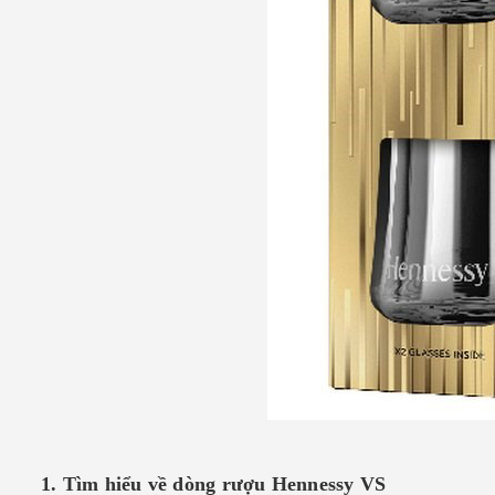
1. Tìm hiểu về dòng rượu Hennessy VS