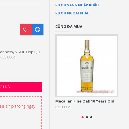
RƯỢU VANG NHẬP KHẨU
RƯỢU NGOẠI KHÁC
CŨNG ĐÃ MUA
Hennessy VSOP Hộp Quà Tết 2026
Hennessy XO Hộp Quà Tết 2025
.650.000đ
4.900.000đ
ƯU ĐÃI
Macallan Fine Oak 10 Years Old
Rượu
Tết 2
ree ship trong ngày
850.000đ
1.500