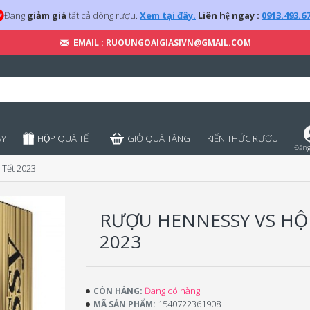
Đang
giảm giá
tất cả dòng rượu.
Xem tại đây.
Liên hệ ngay :
0913.493.6
EMAIL : RUOUNGOAIGIASIVN@GMAIL.COM
̣Y
HỘP QUÀ TẾT
GIỎ QUÀ TẶNG
KIẾN THỨC RƯỢU
Đăng
Tết 2023
RƯỢU HENNESSY VS HỘ
2023
Đang có hàng
CÒN HÀNG:
1540722361908
MÃ SẢN PHẨM: