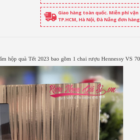
Giao hàng toàn quốc. Miễn phí vận
TP.HCM, Hà Nội, Đà Nẵng đơn hàng 
hẩm hộp quà Tết 2023 bao gồm 1 chai rượu Hennessy VS 7