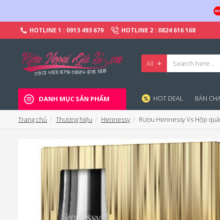
HOTLINE 1 : 0913 493 679
HOTLINE 2 : 0824 616 168
All
HOT DEAL
BÁN CHA
DANH MỤC SẢN PHẨM
Trang chủ
Thương hiệu
Hennessy
Rượu Hennessy Vs Hộp quà 