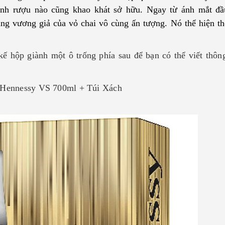
ành rượu nào cũng khao khát sở hữu. Ngay từ ánh mắt đầu
àng vương giả của vỏ chai vô cùng ấn tượng. Nó thể hiện t
 hộp giành một ô trống phía sau để bạn có thể viết thôn
i Hennessy VS 700ml + Túi Xách