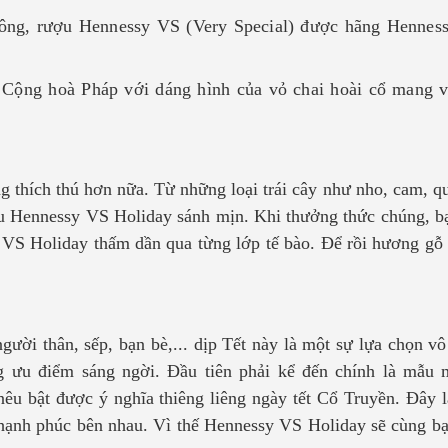
, rượu Hennessy VS (Very Special) được hãng Hennessy r
Cộng hoà Pháp với dáng hình của vỏ chai hoài cổ mang v
g thích thú hơn nữa. Từ những loại trái cây như nho, cam, q
ượu Hennessy VS Holiday sánh mịn. Khi thưởng thức chúng, 
VS Holiday thấm dần qua từng lớp tế bào. Để rồi hương gỗ 
gười thân, sếp, bạn bè,... dịp Tết này là một sự lựa chọn v
ưu điểm sáng ngời. Đầu tiên phải kể đến chính là mẫu m
nêu bật được ý nghĩa thiêng liêng ngày tết Cổ Truyền. Đây l
hạnh phúc bên nhau. Vì thế Hennessy VS Holiday sẽ cùng bạ