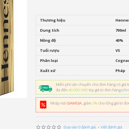
Thương hiệu
Henne
Dung tích
700ml
Nồng độ
40%
Tuổi rượu
VS
Phân loại
Cogna
Xuất xứ
Pháp
Miễn phí vận chuyển cho đơn hàng có giá tr
đa đến
40.000 VNĐ
tùy giá trị đơn hàng (
chi 
Nhập mã
GIAMGIA
, giảm
2%
cho tổng giá trị đ
Dựa vào 0 đánh giá.
-
Viết đánh giá