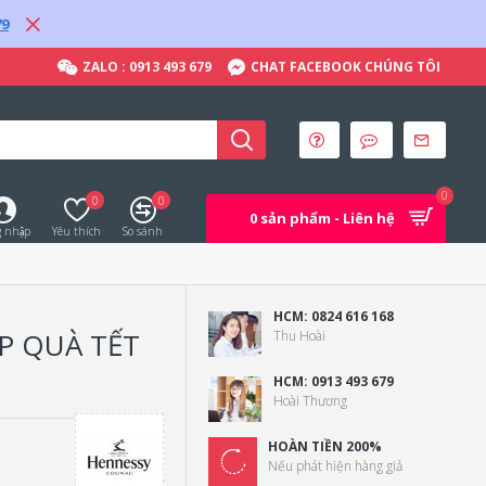
79
ZALO : 0913 493 679
CHAT FACEBOOK CHÚNG TÔI
0
0
0
0 sản phẩm - Liên hệ
 nhập
Yêu thích
So sánh
HCM: 0824 616 168
P QUÀ TẾT
Thu Hoài
HCM: 0913 493 679
Hoài Thương
HOÀN TIỀN 200%
Nếu phát hiện hàng giả