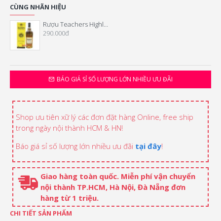
CÙNG NHÃN HIỆU
Rượu Teachers Highland Cream 700ml
290.000đ
BÁO GIÁ SỈ SỐ LƯỢNG LỚN NHIỀU ƯU ĐÃI
Shop ưu tiên xữ lý các đơn đặt hàng Online, free ship
trong ngày nội thành HCM & HN!
Báo giá sỉ số lượng lớn nhiều ưu đãi
tại đây
!
Giao hàng toàn quốc. Miễn phí vận chuyển
nội thành TP.HCM, Hà Nội, Đà Nẵng đơn
hàng từ 1 triệu.
CHI TIẾT SẢN PHẨM