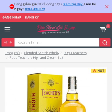
Đang
giảm giá
tất cả dòng rượu.
Xem tại đây.
Liên hệ
ngay :
0913.493.679
ĐĂNG NHẬP
ĐĂNG KÝ
0
All
Trang chủ
Blended Scotch Whisky
Rượu Teachers
Rượu Teachers Highland Cream 1 Lít
HOT