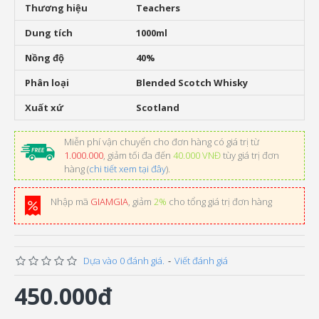
Thương hiệu
Teachers
Dung tích
1000ml
Nồng độ
40%
Phân loại
Blended Scotch Whisky
Xuất xứ
Scotland
Miễn phí vận chuyển cho đơn hàng có giá trị từ
1.000.000
, giảm tối đa đến
40.000 VNĐ
tùy giá trị đơn
hàng (
chi tiết xem tại đây
).
Nhập mã
GIAMGIA
, giảm
2%
cho tổng giá trị đơn hàng
Dựa vào 0 đánh giá.
-
Viết đánh giá
450.000đ