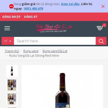
Đang
giảm giá
tất cả dòng rượu.
Xem tại đây.
Liên hệ
ngay :
0913.493.679
ĐĂNG NHẬP
ĐĂNG KÝ
0
All
Trang chủ
Rượu vang
Rượu vang Đà Lạt
Rượu Vang Đà Lạt Strong Red Wine