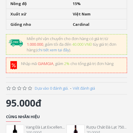
Nồng độ
15%
Xuất xứ
Việt Nam
Giống nho
Cardinal
Miễn phí vận chuyển cho đơn hàng có giá trị từ
1.000.000
, giảm tối đa đến
40.000 VNĐ
tùy giá trị đơn
hàng (
chi tiết xem tại đây
).
Nhập mã
GIAMGIA
, giảm
2%
cho tổng giá trị đơn hàng
Dựa vào 0 đánh giá.
-
Viết đánh giá
95.000đ
CÙNG NHÃN HIỆU
Vang Đà Lạt Excellence Cabernet Merlot
Rượu Chát Đà Lạt 750 ML
200.000đ
70.000đ