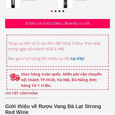
BÁO GIÁ SỈ SỐ LƯỢNG LỚN NHIỀU ƯU ĐÃI
Shop ưu tiên xữ lý các đơn đặt hàng Online, free ship
trong ngày nội thành HCM & HN!
Báo giá sỉ số lượng lớn nhiều ưu đãi
tại đây
!
Giao hàng toàn quốc. Miễn phí vận chuyển
nội thành TP.HCM, Hà Nội, Đà Nẵng đơn
hàng từ 1 triệu.
CHI TIẾT SẢN PHẨM
Giới thiệu về Rượu Vang Đà Lạt Strong
Red Wine