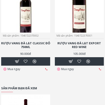
Mã sản phẩm:
1540722370002
Mã sản phẩm:
1540722370001
RƯỢU VANG ĐÀ LẠT CLASSIC ĐỎ
RƯỢU VANG ĐÀ LẠT EXPORT
750ML
RED WINE
90.000đ
105.000đ
Mua ngay
Mua ngay
SẢN PHẨM BẠN ĐÃ XEM