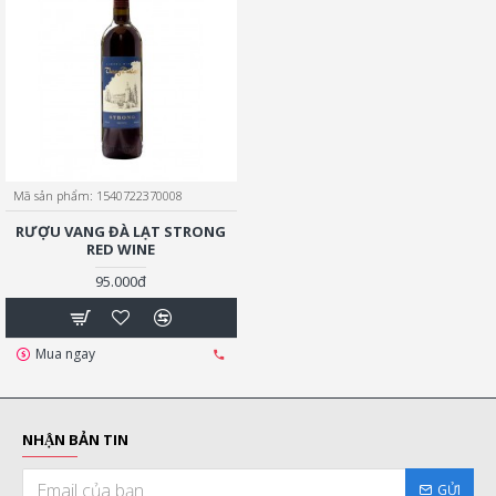
Mã sản phẩm:
1540722370008
RƯỢU VANG ĐÀ LẠT STRONG
RED WINE
95.000đ
Mua ngay
NHẬN BẢN TIN
GỬI