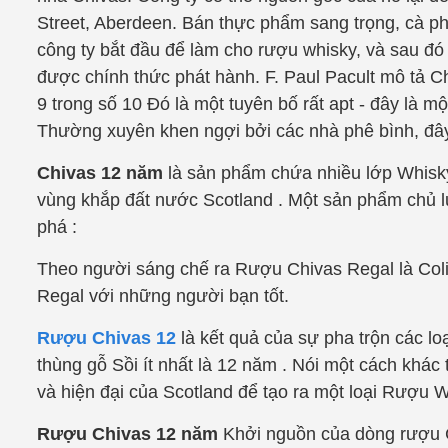
Street, Aberdeen. Bán thực phẩm sang trọng, cà ph
công ty bắt đầu để làm cho rượu whisky, và sau đ
được chính thức phát hành. F. Paul Pacult mô tả Ch
9 trong số 10 Đó là một tuyên bố rất apt - đây là một
Thường xuyên khen ngợi bởi các nhà phê bình, đây l
Chivas 12 năm
là sản phẩm chứa nhiều lớp Whisk
vùng khắp đất nước Scotland . Một sản phẩm chủ
phá :
Theo người sáng chế ra Rượu Chivas Regal là Colin
Regal với những người bạn tốt.
Rượu Chivas 12
là kết quả của sự pha trộn các lo
thùng gỗ Sồi ít nhất là 12 năm . Nói một cách khác
và hiện đại của Scotland để tạo ra một loại Rượu W
Rượu Chivas 12 năm
Khởi nguồn của dòng rượu C