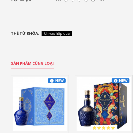
THẺ TỪ KHÓA:
Chivas hộp quà
SẢN PHẨM CÙNG LOẠI
NEW
NEW