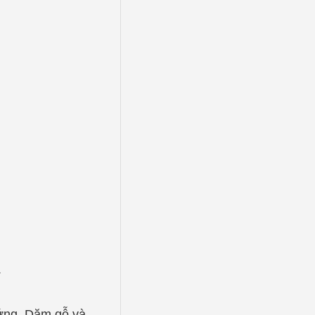
.
ứng. Dăm gỗ và