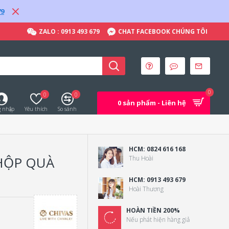
79
ZALO : 0913 493 679
CHAT FACEBOOK CHÚNG TÔI
0
0
0
0 sản phẩm - Liên hệ
 nhập
Yêu thích
So sánh
HCM: 0824 616 168
HỘP QUÀ
Thu Hoài
HCM: 0913 493 679
Hoài Thương
HOÀN TIỀN 200%
Nếu phát hiện hàng giả