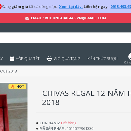
Đang
giảm giá
tất cả dòng rượu.
Xem tại đây.
Liên hệ ngay :
0913.493.6
EMAIL : RUOUNGOAIGIASIVN@GMAIL.COM
̣Y
HỘP QUÀ TẾT
GIỎ QUÀ TẶNG
KIẾN THỨC RƯỢU
Đăng
 Quà 2018
HOT
CHIVAS REGAL 12 NĂM 
2018
Hết hàng
CÒN HÀNG:
1511577961880
MÃ SẢN PHẨM: