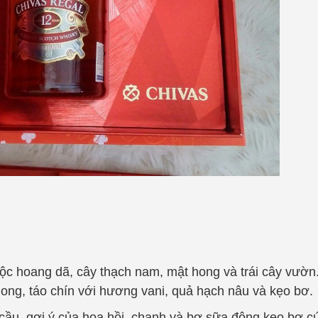
ộc hoang dã, cây thạch nam, mật hong và trái cây vườn
 ong, táo chín với hương vani, quả hạch nâu và kẹo bơ.
ầu, gợi ý của hoa hồi, chanh và bơ sữa đông kẹo bơ c