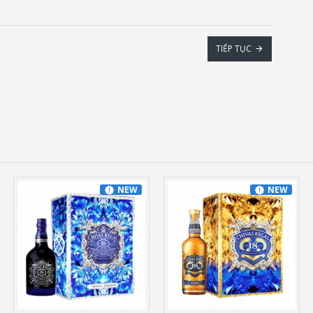
TIẾP TỤC
NEW
NEW