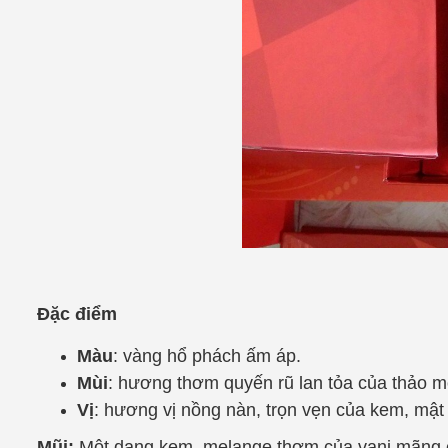
Đặc điểm
Màu
: vàng hổ phách ấm áp.
Mùi
: hương thơm quyến rũ lan tỏa của thảo m
Vị
: hương vị nồng nàn, trọn vẹn của kem, mật
Mũi:
Một dạng kem, melange thơm của vani mãng c