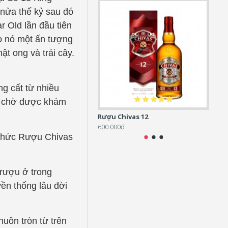
 nửa thế kỷ sau đó
 Old lần đầu tiên
ho nó một ấn tượng
mật ong và trái cây.
g cất từ nhiều
g chờ được khám
Rượu Chivas 12
Chiva
600.000đ
690.0
 thức Rượu Chivas
 rượu ở trong
yền thống lâu đời
uôn tròn từ trên