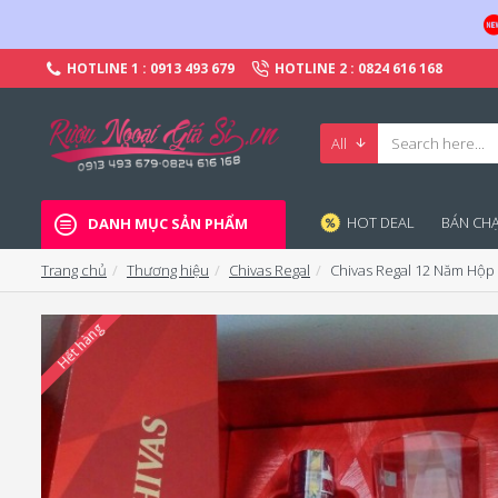
HOTLINE 1 : 0913 493 679
HOTLINE 2 : 0824 616 168
All
HOT DEAL
BÁN CHA
DANH MỤC SẢN PHẨM
Trang chủ
Thương hiệu
Chivas Regal
Chivas Regal 12 Năm Hộp
Hết hàng