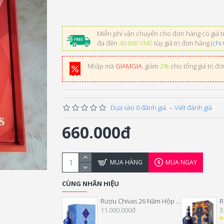
Miễn phí vận chuyển cho đơn hàng có giá tr
đa đến
40.000 VNĐ
tùy giá trị đơn hàng (
chi 
Nhập mã
GIAMGIA
, giảm
2%
cho tổng giá trị đ
Dựa vào 0 đánh giá.
-
Viết đánh giá
660.000đ
MUA HÀNG
MUA NGAY
CÙNG NHÃN HIỆU
Rượu Chivas 26 Năm Hộp Quà Tết 2026
11.000.000đ
3