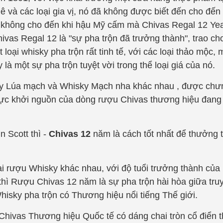
ê và các loại gia vị, nó đã không được biết đến cho đến
ó không cho đến khi hậu Mỹ cấm mà Chivas Regal 12 Year
ivas Regal 12 là "sự pha trộn đã trưởng thành", trao c
 loại whisky pha trộn rất tinh tế, với các loại thảo mộc, 
à một sự pha trộn tuyệt vời trong thể loại giá của nó.
y Lúa mạch và Whisky Mạch nha khác nhau , được chưn
 lực khởi nguồn của dòng rượu Chivas thương hiệu đan
 Scott thì -
Chivas 12
năm là cách tốt nhất để thưởng
ại rượu Whisky khác nhau, với độ tuổi trưởng thành của
 thì Rượu Chivas 12 năm là sự pha trộn hài hòa giữa tru
hisky pha trộn có Thương hiệu nổi tiếng Thế giới.
hivas Thương hiệu Quốc tế có dáng chai tròn cổ điển th