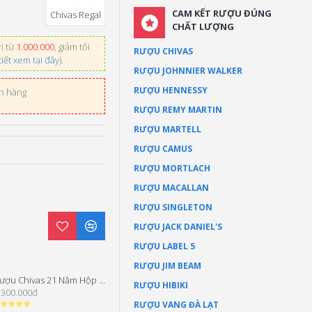
CAM KẾT RƯỢU ĐÚNG
Chivas Regal
CHẤT LƯỢNG
ị từ
1.000.000
, giảm tối
RƯỢU CHIVAS
tiết xem tại đây
).
RƯỢU JOHNNIER WALKER
RƯỢU HENNESSY
ơn hàng
RƯỢU REMY MARTIN
RƯỢU MARTELL
RƯỢU CAMUS
RƯỢU MORTLACH
RƯỢU MACALLAN
RƯỢU SINGLETON
RƯỢU JACK DANIEL'S
RƯỢU LABEL 5
RƯỢU JIM BEAM
Rượu Chivas 21 Năm Hộp Quà Tết 2026
Rượu Chivas 18 Blue Signature Hộp Quà Tết 2026
RƯỢU HIBIKI
.300.000đ
1.850.000đ
RƯỢU VANG ĐÀ LẠT