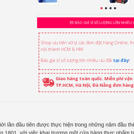
BÁO GIÁ SỈ SỐ LƯỢNG LỚN NHIỀU 
Shop ưu tiên xữ lý các đơn đặt hàng Online, f
nội thành HCM & HN!
Báo giá sỉ số lượng lớn nhiều ưu đãi
tại đây
!
Giao hàng toàn quốc. Miễn phí vận
TP.HCM, Hà Nội, Đà Nẵng đơn hàng 
giới lần đầu tiên được thực hiện trong những năm đầu t
ến 1801, với việc khai trương một cửa hàng thực phẩm t