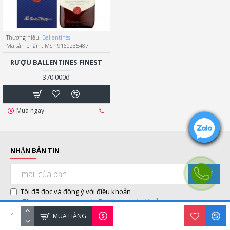
Thương hiệu:
Ballantines
Mã sản phẩm:
MSP-9160235487
RƯỢU BALLENTINES FINEST
370.000đ
Mua ngay
NHẬN BẢN TIN
GỬI
Tôi đã đọc và đồng ý với điều khoản
Thu mua rượu ngoại - Rượu ngoại giá sỉ
MUA HÀNG
GIAO HÀNG MIỄN PHÍ TẠI TP.HCM, HÀ NỘI, ĐÀ