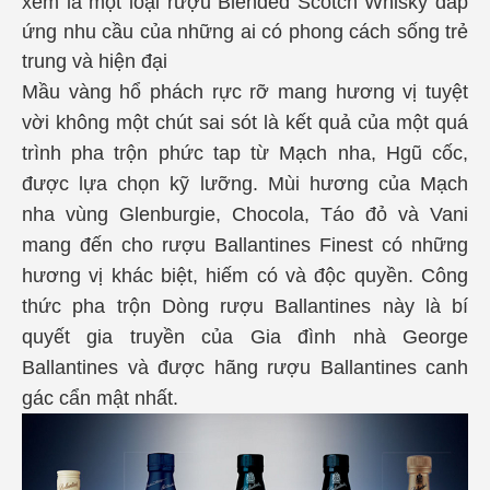
xem là một loại rượu Blended Scotch Whisky đáp
ứng nhu cầu của những ai có phong cách sống trẻ
trung và hiện đại
Mầu vàng hổ phách rực rỡ mang hương vị tuyệt
vời không một chút sai sót là kết quả của một quá
trình pha trộn phức tap từ Mạch nha, Hgũ cốc,
được lựa chọn kỹ lưỡng. Mùi hương của Mạch
nha vùng Glenburgie, Chocola, Táo đỏ và Vani
mang đến cho rượu Ballantines Finest có những
hương vị khác biệt, hiếm có và độc quyền. Công
thức pha trộn Dòng rượu Ballantines này là bí
quyết gia truyền của Gia đình nhà George
Ballantines và được hãng rượu Ballantines canh
gác cẩn mật nhất.