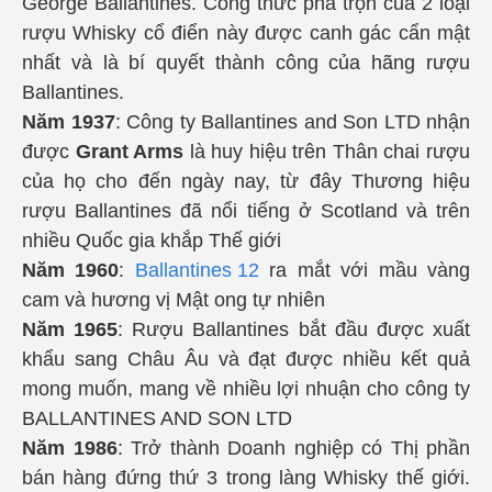
George Ballantines. Công thức pha trộn của 2 loại
rượu Whisky cổ điển này được canh gác cẩn mật
nhất và là bí quyết thành công của hãng rượu
Ballantines.
Năm 1937
: Công ty Ballantines and Son LTD nhận
được
Grant Arms
là huy hiệu trên Thân chai rượu
của họ cho đến ngày nay, từ đây Thương hiệu
rượu Ballantines đã nổi tiếng ở Scotland và trên
nhiều Quốc gia khắp Thế giới
Năm 1960
:
Ballantines 12
ra mắt với mầu vàng
cam và hương vị Mật ong tự nhiên
Năm 1965
: Rượu Ballantines bắt đầu được xuất
khẩu sang Châu Âu và đạt được nhiều kết quả
mong muốn, mang về nhiều lợi nhuận cho công ty
BALLANTINES AND SON LTD
Năm 1986
: Trở thành Doanh nghiệp có Thị phần
bán hàng đứng thứ 3 trong làng Whisky thế giới.