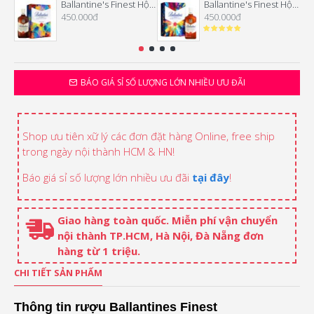
Ballantine's Finest Hộp quà Tết 2026
Ballantine's Finest Hộp quà Tết 2025
450.000đ
450.000đ
BÁO GIÁ SỈ SỐ LƯỢNG LỚN NHIỀU ƯU ĐÃI
Shop ưu tiên xữ lý các đơn đặt hàng Online, free ship
trong ngày nội thành HCM & HN!
Báo giá sỉ số lượng lớn nhiều ưu đãi
tại đây
!
Giao hàng toàn quốc. Miễn phí vận chuyển
nội thành TP.HCM, Hà Nội, Đà Nẵng đơn
hàng từ 1 triệu.
CHI TIẾT SẢN PHẨM
Thông tin rượu Ballantines Finest