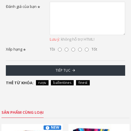
Đánh giá của bạn
Lưu ý:
không hỗ trợ HTML!
Xếp hạng
Tồi
Tốt
TIẾP TỤC
THẺ TỪ KHÓA:
rượu
ballentines
finest
SẢN PHẨM CÙNG LOẠI
NEW