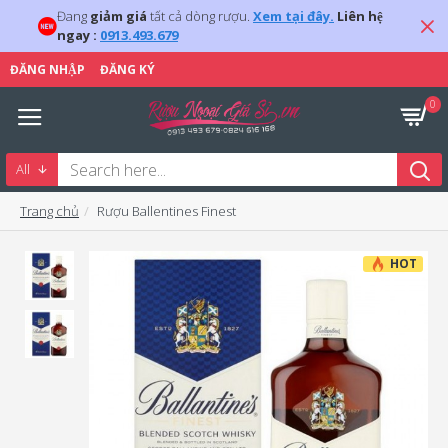
Đang
giảm giá
tất cả dòng rượu.
Xem tại đây.
Liên hệ
ngay :
0913.493.679
ĐĂNG NHẬP
ĐĂNG KÝ
0
All
Trang chủ
Rượu Ballentines Finest
HOT