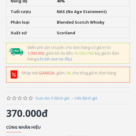
Nồng độ
40%
Tuổi rượu
NAS (No Age Statement)
Phân loại
Blended Scotch Whisky
Xuất xứ
Scotland
Miễn phí vận chuyển cho đơn hàng có giá trị từ
1.000.000
, giảm tối đa đến
40.000 VNĐ
tùy giá trị đơn
hàng (
chi tiết xem tại đây
).
Nhập mã
GIAMGIA
, giảm
2%
cho tổng giá trị đơn hàng
Dựa vào 0 đánh giá.
-
Viết đánh giá
370.000đ
CÙNG NHÃN HIỆU